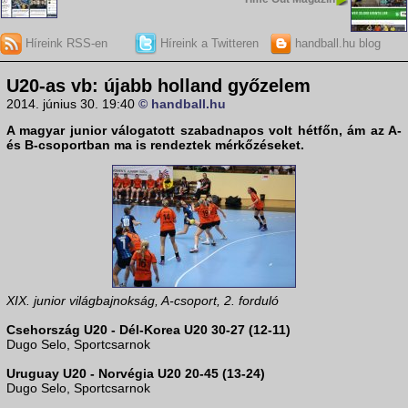
Híreink RSS-en
Híreink a Twitteren
handball.hu blog
U20-as vb: újabb holland győzelem
2014. június 30. 19:40
© handball.hu
A magyar junior válogatott szabadnapos volt hétfőn, ám az A-
és B-csoportban ma is rendeztek mérkőzéseket.
XIX. junior világbajnokság, A-csoport, 2. forduló
Csehország U20 - Dél-Korea U20 30-27 (12-11)
Dugo Selo, Sportcsarnok
Uruguay U20 - Norvégia U20 20-45 (13-24)
Dugo Selo, Sportcsarnok