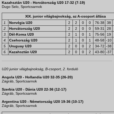
Kazahsztán U20 - Horvátország U20 17-32 (7-19)
Dugo Selo, Sportcsarnok
XIX. junior világbajnokság, az A-csoport állása
1.
Norvégia U20
2
2
0
0
76-38
38
2.
Horvátország U20
2
2
0
0
59-31
28
3.
Dél-Korea U20
2
1
0
1
75-56
19
4.
Csehország U20
2
1
0
1
48-58
-10
5.
Uruguay U20
2
0
0
2
34-72
-38
6.
Kazahsztán U20
2
0
0
2
43-80
-37
U20 junior világbajnokság, B-csoport, 2. forduló
Angola U20 - Hollandia U20 32-35 (26-20)
Zágráb, Sportcsarnok
Szerbia U20 - Dánia U20 22-36 (12-17)
Zágráb, Sportcsarnok
Argentina U20 - Németország U20 19-36 (10-17)
Zágráb, Sportcsarnok