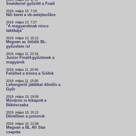
Snelderrel győzött a Fradi
2019. május 15. 7:19
Női keret a vb-selejtezőkre
2019. május 13. 7:27
"A magyaroknak nincs
taktikája"
2019. május 12. 15:12
Megvan az ötödik BL-
győzelem is!
2019. május 11. 22:16
Junior Final4-győztesek a
magyarok
2019. május 11. 20:40
Felülhet a trónra a Siófok
2019. május 11. 15:05
Lehengerlő játékkal döntős a
Győr
2019. május 10. 19:09
Móváron is kikapott a
Békéscsaba
2019. május 10. 15:12
Döntőben a juniorok
2019. május 10. 12:09
Megvan a BL All Star
csapata