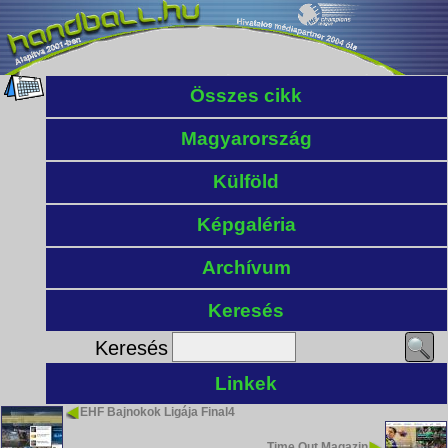
Összes cikk
Magyarország
Külföld
Képgaléria
Archívum
Keresés
Keresés
Linkek
EHF Bajnokok Ligája Final4
Time Out Magazin