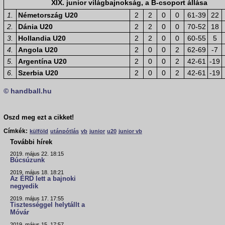
XIX. junior világbajnokság, a B-csoport állása
1.
Németország U20
2
2
0
0
61-39
22
2.
Dánia U20
2
2
0
0
70-52
18
3.
Hollandia U20
2
2
0
0
60-55
5
4.
Angola U20
2
0
0
2
62-69
-7
5.
Argentína U20
2
0
0
2
42-61
-19
6.
Szerbia U20
2
0
0
2
42-61
-19
© handball.hu
Oszd meg ezt a cikket!
Címkék:
külföld
utánpótlás
vb
junior
u20
junior vb
További hírek
2019. május 22. 18:15
Búcsúzunk
2019. május 18. 18:21
Az ÉRD lett a bajnoki
negyedik
2019. május 17. 17:55
Tisztességgel helytállt a
Móvár
2019. május 15. 17:57