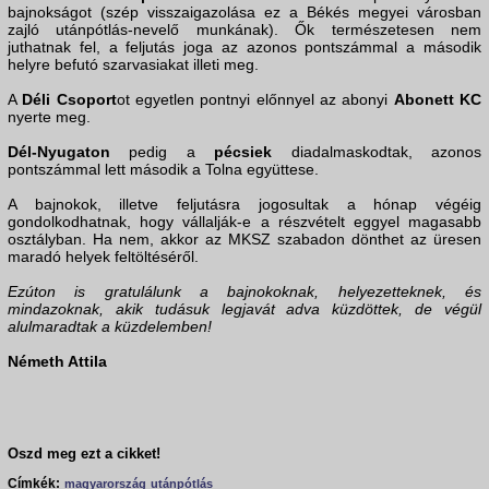
bajnokságot (szép visszaigazolása ez a Békés megyei városban
zajló utánpótlás-nevelő munkának). Ők természetesen nem
juthatnak fel, a feljutás joga az azonos pontszámmal a második
helyre befutó szarvasiakat illeti meg.
A
Déli Csoport
ot egyetlen pontnyi előnnyel az abonyi
Abonett KC
nyerte meg.
Dél-Nyugaton
pedig a
pécsiek
diadalmaskodtak, azonos
pontszámmal lett második a Tolna együttese.
A bajnokok, illetve feljutásra jogosultak a hónap végéig
gondolkodhatnak, hogy vállalják-e a részvételt eggyel magasabb
osztályban. Ha nem, akkor az MKSZ szabadon dönthet az üresen
maradó helyek feltöltéséről.
Ezúton is gratulálunk a bajnokoknak, helyezetteknek, és
mindazoknak, akik tudásuk legjavát adva küzdöttek, de végül
alulmaradtak a küzdelemben!
Németh Attila
Oszd meg ezt a cikket!
Címkék:
magyarország
utánpótlás