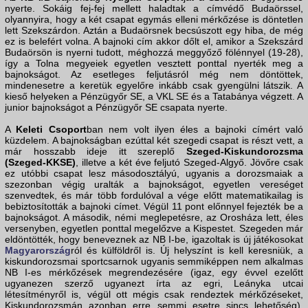
nyerte. Sokáig fej-fej mellett haladtak a címvédő Budaörssel,
olyannyira, hogy a két csapat egymás elleni mérkőzése is döntetlen
lett Szekszárdon. Aztán a Budaörsnek becsúszott egy hiba, de még
ez is belefért volna. A bajnoki cím akkor dőlt el, amikor a Szekszárd
Budaörsön is nyerni tudott, méghozzá meggyőző fölénnyel (19-28),
így a Tolna megyeiek egyetlen vesztett ponttal nyerték meg a
bajnokságot. Az esetleges feljutásról még nem döntöttek,
mindenesetre a keretük egyelőre inkább csak gyengülni látszik. A
kieső helyeken a Pénzügyőr SE, a VKL SE és a Tatabánya végzett. A
junior bajnokságot a Pénzügyőr SE csapata nyerte.
A
Keleti Csoport
ban nem volt ilyen éles a bajnoki címért való
küzdelem. A bajnokságban ezúttal két szegedi csapat is részt vett, a
már hosszabb ideje itt szereplő
Szeged-Kiskundorozsma
(Szeged-KKSE)
, illetve a két éve feljutó Szeged-Algyő. Jövőre csak
ez utóbbi csapat lesz másodosztályú, ugyanis a dorozsmaiak a
szezonban végig uralták a bajnokságot, egyetlen vereséget
szenvedtek, és már több fordulóval a vége előtt matematikailag is
bebiztosították a bajnoki címet. Végül 11 pont előnnyel fejezték be a
bajnokságot. A második, némi meglepetésre, az Orosháza lett, éles
versenyben, egyetlen ponttal megelőzve a Kispestet. Szegeden már
eldöntötték, hogy beneveznek az NB I-be, igazoltak is új játékosokat
Magyarország
ról és külföldről is. Új helyszínt is kell keresniük, a
kiskundorozsmai sportcsarnok ugyanis semmiképpen nem alkalmas
NB I-es mérkőzések megrendezésére (igaz, egy évvel ezelőtt
ugyanezen szerző ugyanezt írta az egri, Leányka utcai
létesítményről is, végül ott mégis csak rendeztek mérkőzéseket,
Kiskundorozsmán azonban erre semmi esetre sincs lehetőség).