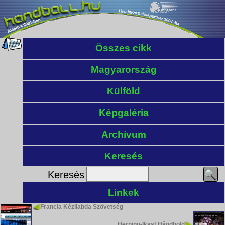
Összes cikk
Magyarország
Külföld
Képgaléria
Archívum
Keresés
Keresés
Linkek
Francia Kézilabda Szövetség
Herning-Ikast Håndbold