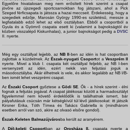
Egyelőre hivatalosan meg nem erősített hírek szerint a csapat
jövőre az újszegedi sportcsarnokban fog játszani, ahol a Pick
Szeged férficsapata is játssza a hazai meccseit. Érdekesség, hogy a
szegediek edzője, Marosán György 1990-es születésű, messze a
legfiatalabb edző lehet az első osztályban. Ebből a csoportból a
Gyula és a Gyömrő csapata esett ki (valamint a bajnokságtól év
közben visszalépő Kiskunhalas), a junior bajnokságot pedig a
DVSC
II. nyerte.
Még egy osztállyal lejjebb, az
NB II
-ben az idén is hat csoportban
zajlottak a küzdelmek. Az
Észak-nyugati Csoport
ot a
Veszprém II
nyerte. Mivel a klub I. csapata két osztállyal feljebb, az NB I-ben
versenyzett az idén, ezért nekik van feljutási joguk a
másodosztályba. Akár élhetnek is vele, és akkor legalább az NB I/B-
ben ismét lehet veszprémi csapat.
Az
Északi Csoport
győztese a
Gödi SE
. Ők - a hírek szerint - élni
fognak a feljutás jogával. A csapat játékosai között a harmadosztályt
figyelemmel nem követő érdeklődők is találhatnak ismert, bár
pályafutásuk csúcsán már kétségkívül túl lévő játékosokat: itt játszik
Kirsner Erika, Tóth Tímea és Takács Gabriella is (mindhárom
esetben arról van szó, akire az olvasó elsőre gondol).
Észak-Keleten Balmazújváros
ba került az aranyérem.
A
Dél-keleti Csoport
ban az
Orosháza II.
csapata nyerte a