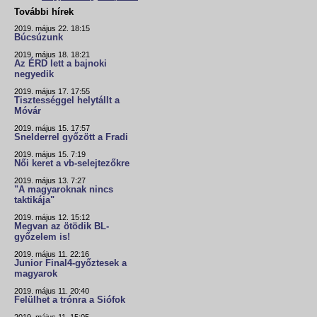
További hírek
2019. május 22. 18:15
Búcsúzunk
2019. május 18. 18:21
Az ÉRD lett a bajnoki
negyedik
2019. május 17. 17:55
Tisztességgel helytállt a
Móvár
2019. május 15. 17:57
Snelderrel győzött a Fradi
2019. május 15. 7:19
Női keret a vb-selejtezőkre
2019. május 13. 7:27
"A magyaroknak nincs
taktikája"
2019. május 12. 15:12
Megvan az ötödik BL-
győzelem is!
2019. május 11. 22:16
Junior Final4-győztesek a
magyarok
2019. május 11. 20:40
Felülhet a trónra a Siófok