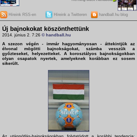
Híreink RSS-en
Híreink a Twitteren
handball.hu blog
Új bajnokokat köszönthettünk
2014. június 2. 7:26
© handball.hu
A szezon végén - immár hagyományosan - áttekintjük az
élvonal mögötti bajnokságokat, számba vesszük a
győzteseket, helyezetteket. A korosztályos bajnokságokban
olyan csapatok nyertek, amelyeknek korábban ez sosem
sikerült.
Az utánpótlás-bajnokságokban folytatódott a korábbi tendencia: