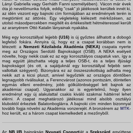
Lányi Gabriella vagy Gerháth Fanni személyében). Vácon már évek
óta jó nevelőmunka folyik, eddig "csak" jó játékosok kerültek innét ki,
az idén viszont egy bajnoki cím formájában az eredmények terén is
megtörtént az áttörés. Egy végletekig kiélezett mérkőzésen, az
utolsó másodpercekben megítélt és értékesített hétméteressel került
az aranyérem Ottó Katalin lányainak nyakába.
Még egy korosztállyal lejjebb
(U16)
is új győztes állhatott a dobogó
legfelső fokára. Annyira új, hogy ez a csapat korábban nem is
létezett: a
Nemzeti Kézilabda Akadémia (NEKA)
csapata nyerte
meg az Országos Serdülő Bajnokságot (OSB). A NEKA esélyeit
növelte, hogy nekik csak ez az egy korosztályos csapatuk van, így a
mag együtt játszhatta végig a teljes OSB-t, és a teljes ifjúsági
bajnokságot (és ott, a sajátjuknál egy korosztállyal feljebb sem
vallottak szégyent). Bizonyára ez az összeszokottság adhatta meg
nekik azt a kicsi pluszt, amivel legyőzték az országos döntőben
legnagyobb riválisukat, a Ferencvárost (azonos pontszám, döntetlen
egymás elleni eredmény, jobb gólkülönbséggel lett bajnok az
akadémiai csapat). Ugyanakkor az is egyértelmű, hogy ilyen
eredményt egy új alakulattal csakis kiváló szakmai háttérrel lehet
elérni. A csapat meghatározó játékosai mind alsóbb osztályú
kluboktól érkeztek Balatonboglárra. A bajnoki cím minden bizonnyal
tovább fogja növelni az Akadémia vonzerejét. A bronzérem az
MTK
-
hoz került, ez a három csapat kiemelkedett a mezőnyből.
Az
NB I/B
bajnokság
Nyugati Csoport
ját a
Szekszárd
együttese