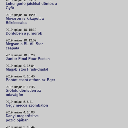
2019. május 11. 15:05
Lehengerlő játékkal döntős a
Győr
2019. május 10. 19:09
Móváron is kikapott a
Békéscsaba
2019. május 10. 15:12
Döntőben a juniorok
2019. május 10. 12:09
Megvan a BL All Star
csapata
2019. május 10. 6:20
Junior Final Four Pesten
2019. május 9. 18:04
Magabiztos Fradi-diadal
2019. május 8. 18:40
Pontot csent otthon az Eger
2019. május 5. 14:45
Siófok: döntetlen az
odavágón
2019. május 5. 6:41
Négy meccs szombaton
2019. május 4. 18:08
Danyi megerősítve
pozíciójában
2019. május 3. 18:44