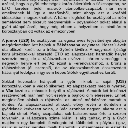
azáltal, hogy a győri tehetségek korán átkerültek a fiókcsapatba, az
ETO keretein belül maradó utánpótlás-csapatok már nem
emelkednek ki úgy a mezőnyből, mint ahogy azt a korábbi
időszakban megszokhattuk. A három legfelső korosztályból az idén
semelyiket sem sikerült megnyerniük - ugyanakkor sokat elárul a
győri utánpótlásról, hogy még ebben a helyzetben is mindhárom
korosztályban ott voltak az élmezőnyben.
A
junior (U20)
korosztályban az egész éves teljesítménye alapján
megérdemelten lett bajnok a
Békéscsaba
együttese. Hosszú évek
óta először került ez a trófea Győrön kívülre. A nagyrészt ifjúsági
korú játékosokkal szereplő ETO az alapszakasz harmadik helyét
szerezte meg, de a rájátszásban elvérzett: három vereséggel a
negyedik helyre ért be. Az ezüst a Ferencvároshoz, a bronz a
rájátszásban jól szereplő, de az alapszakaszban összeszedett
hátrányát ledolgozni így sem képes Siófok együtteséhez került.
Sokkal kevesebb hiányzott a győri ifiknek a saját
(U18)
korosztályukban a végső sikerhez. Az alapszakaszt meg is nyerték,
a
Vác
kezdte a második helyről a rájátszást. A másik két felsőházi
résztvevőnek már nem volt esélye a bajnoki cím elérésére. Ennek
megfelelően alakult a rájátszás, az utolsó mérkőzésre maradt a
döntés. Az alapszakaszból áthozott előny révén a döntetlen a
győrieknek kedvezett volna, a Vác azonban nagyon akarta ezt a
bajnoki címet. Pedig csapatukat sok balszerencse érte a szezon
folyamán, a rájátszásra szinte kiállni is alig tudtak, míg a Győr
majdnem egy komplett ifi-válogatottat küldhetett a pályára (igaz,
náluk is voltak sérülés miatti hiányzók, kulcsemberek is estek ki