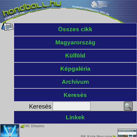
Összes cikk
Magyarország
Külföld
Képgaléria
Archívum
Keresés
Keresés
Linkek
HK Dinamo
RK Krim Mercator