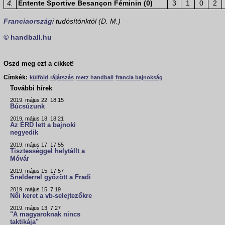
4.
Entente Sportive Besançon Féminin (0)
3
1
0
2
Franciaország
i tudósítónktól (D. M.)
© handball.hu
Oszd meg ezt a cikket!
Címkék:
külföld
rájátszás
metz handball
francia bajnokság
További hírek
2019. május 22. 18:15
Búcsúzunk
2019. május 18. 18:21
Az ÉRD lett a bajnoki
negyedik
2019. május 17. 17:55
Tisztességgel helytállt a
Móvár
2019. május 15. 17:57
Snelderrel győzött a Fradi
2019. május 15. 7:19
Női keret a vb-selejtezőkre
2019. május 13. 7:27
"A magyaroknak nincs
taktikája"