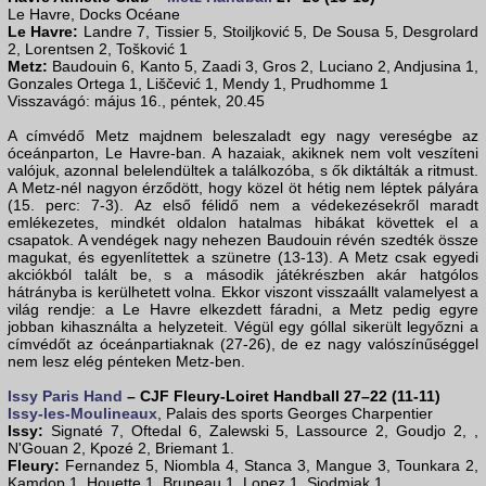
Le Havre, Docks Océane
Le Havre:
Landre 7, Tissier 5, Stoiljković 5, De Sousa 5, Desgrolard
2, Lorentsen 2, Tošković 1
Metz:
Baudouin 6, Kanto 5, Zaadi 3, Gros 2, Luciano 2, Andjusina 1,
Gonzales Ortega 1, Liščević 1, Mendy 1, Prudhomme 1
Visszavágó: május 16., péntek, 20.45
A címvédő Metz majdnem beleszaladt egy nagy vereségbe az
óceánparton, Le Havre-ban. A hazaiak, akiknek nem volt veszíteni
valójuk, azonnal belelendültek a találkozóba, s ők diktálták a ritmust.
A Metz-nél nagyon érződött, hogy közel öt hétig nem léptek pályára
(15. perc: 7-3). Az első félidő nem a védekezésekről maradt
emlékezetes, mindkét oldalon hatalmas hibákat követtek el a
csapatok. A vendégek nagy nehezen Baudouin révén szedték össze
magukat, és egyenlítettek a szünetre (13-13). A Metz csak egyedi
akciókból talált be, s a második játékrészben akár hatgólos
hátrányba is kerülhetett volna. Ekkor viszont visszaállt valamelyest a
világ rendje: a Le Havre elkezdett fáradni, a Metz pedig egyre
jobban kihasználta a helyzeteit. Végül egy góllal sikerült legyőzni a
címvédőt az óceánpartiaknak (27-26), de ez nagy valószínűséggel
nem lesz elég pénteken Metz-ben.
Issy Paris Hand
– CJF Fleury-Loiret Handball 27–22 (11-11)
Issy-les-Moulineaux
, Palais des sports Georges Charpentier
Issy:
Signaté 7, Oftedal 6, Zalewski 5, Lassource 2, Goudjo 2, ,
N'Gouan 2, Kpozé 2, Briemant 1.
Fleury:
Fernandez 5, Niombla 4, Stanca 3, Mangue 3, Tounkara 2,
Kamdop 1, Houette 1, Bruneau 1, Lopez 1, Siodmiak 1