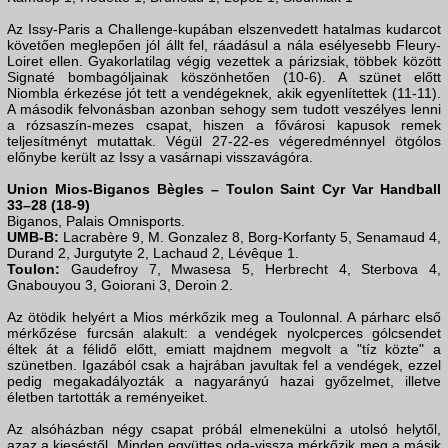
Az Issy-Paris a Challenge-kupában elszenvedett hatalmas kudarcot
követően meglepően jól állt fel, ráadásul a nála esélyesebb Fleury-
Loiret ellen. Gyakorlatilag végig vezettek a párizsiak, többek között
Signaté bombagóljainak köszönhetően (10-6). A szünet előtt
Niombla érkezése jót tett a vendégeknek, akik egyenlítettek (11-11).
A második felvonásban azonban sehogy sem tudott veszélyes lenni
a rózsaszín-mezes csapat, hiszen a fővárosi kapusok remek
teljesítményt mutattak. Végül 27-22-es végeredménnyel ötgólos
előnybe került az Issy a vasárnapi visszavágóra.
Union Mios-Biganos Bègles – Toulon Saint Cyr Var Handball
33–28 (18-9)
Biganos, Palais Omnisports.
UMB-B:
Lacrabère 9, M. Gonzalez 8, Borg-Korfanty 5, Senamaud 4,
Durand 2, Jurgutyte 2, Lachaud 2, Lévêque 1.
Toulon:
Gaudefroy 7, Mwasesa 5, Herbrecht 4, Sterbova 4,
Gnabouyou 3, Goiorani 3, Deroin 2.
Az ötödik helyért a Mios mérkőzik meg a Toulonnal. A párharc első
mérkőzése furcsán alakult: a vendégek nyolcperces gólcsendet
éltek át a félidő előtt, emiatt majdnem megvolt a "tíz közte" a
szünetben. Igazából csak a hajrában javultak fel a vendégek, ezzel
pedig megakadályozták a nagyarányú hazai győzelmet, illetve
életben tartották a reményeiket.
Az alsóházban négy csapat próbál elmenekülni a utolsó helytől,
azaz a kieséstől. Minden együttes oda-vissza mérkőzik meg a másik