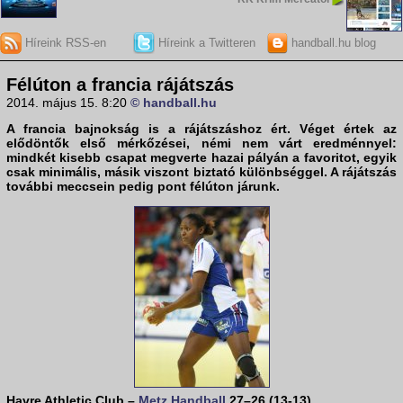
Híreink RSS-en
Híreink a Twitteren
handball.hu blog
Félúton a francia rájátszás
2014. május 15. 8:20
© handball.hu
A francia bajnokság is a rájátszáshoz ért. Véget értek az
elődöntők első mérkőzései, némi nem várt eredménnyel:
mindkét kisebb csapat megverte hazai pályán a favoritot, egyik
csak minimális, másik viszont biztató különbséggel. A rájátszás
további meccsein pedig pont félúton járunk.
Havre Athletic Club –
Metz Handball
27–26 (13-13)