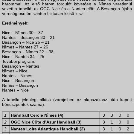
hárommal. Az első három fordulót követően a Nîmes veretlenül
vezeti a tabellát az OGC Nice és a Nantes előtt. A Besançon újabb
vereség esetén szinten biztosan kieső lesz.
Eredmények:
Nice – Nîmes 30 – 37
Nantes – Besançon 30 – 21
Besançon – Nice 26 – 21
Nîmes – Nantes 27 – 26
Besançon – Nîmes 22 – 38
Nice – Nantes 34 – 25
További program:
Besançon – Nantes
Nîmes – Nice
Nantes – Nimes
Nice – Besançon
Nîmes – Besançon
Nantes – Nice
A tabella jelenlegi állása (zárójelben az alapszakasz után kapott
bónuszpontok száma):
1.
Handball Cercle Nîmes (4)
3
3
0
0
2.
OGC Nice Côte d’Azur Handball (3)
3
1
0
0
3.
Nantes Loire Atlantique Handball (2)
3
1
0
2