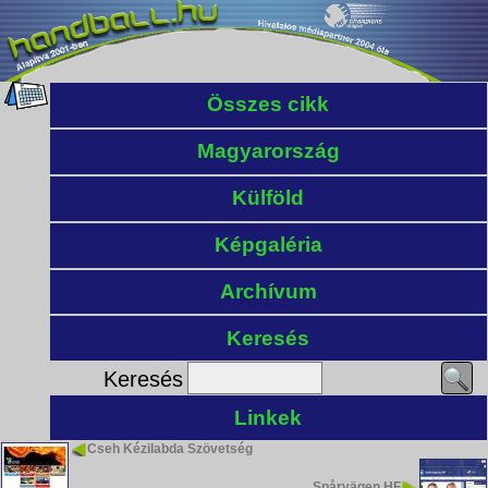
Összes cikk
Magyarország
Külföld
Képgaléria
Archívum
Keresés
Keresés
Linkek
Cseh Kézilabda Szövetség
Spårvägen HF