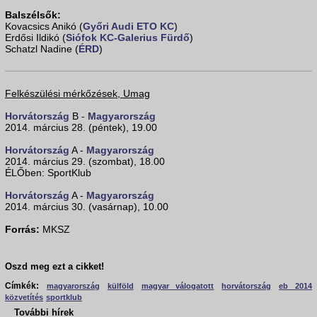
Balszélsők:
Kovacsics Anikó (
Győri Audi ETO KC
)
Erdősi Ildikó (
Siófok KC-Galerius Fürdő
)
Schatzl Nadine (
ÉRD
)
Felkészülési mérkőzések, Umag
Horvátország
B -
Magyarország
2014. március 28. (péntek), 19.00
Horvátország
A -
Magyarország
2014. március 29. (szombat), 18.00
ÉLŐben: SportKlub
Horvátország
A -
Magyarország
2014. március 30. (vasárnap), 10.00
Forrás:
MKSZ
Oszd meg ezt a cikket!
Címkék:
magyarország
külföld
magyar válogatott
horvátország
eb 2014
közvetítés
sportklub
További hírek