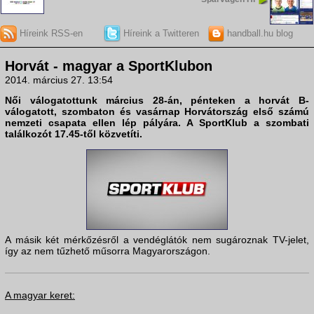
Híreink RSS-en
Híreink a Twitteren
handball.hu blog
Horvát - magyar a SportKlubon
2014. március 27. 13:54
Női válogatottunk március 28-án, pénteken a horvát B-
válogatott, szombaton és vasárnap Horvátország első számú
nemzeti csapata ellen lép pályára. A SportKlub a szombati
találkozót 17.45-től közvetíti.
A másik két mérkőzésről a vendéglátók nem sugároznak TV-jelet,
így az nem tűzhető műsorra Magyarországon.
A magyar keret: