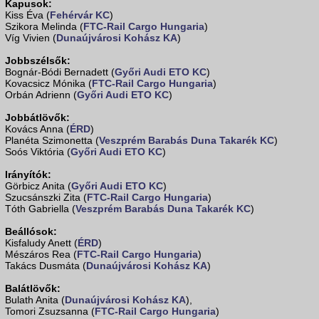
Kapusok:
Kiss Éva (
Fehérvár KC
)
Szikora Melinda (
FTC-Rail Cargo Hungaria
)
Víg Vivien (
Dunaújvárosi Kohász KA
)
Jobbszélsők:
Bognár-Bódi Bernadett (
Győri Audi ETO KC
)
Kovacsicz Mónika (
FTC-Rail Cargo Hungaria
)
Orbán Adrienn (
Győri Audi ETO KC
)
Jobbátlövők:
Kovács Anna (
ÉRD
)
Planéta Szimonetta (
Veszprém Barabás Duna Takarék KC
)
Soós Viktória (
Győri Audi ETO KC
)
Irányítók:
Görbicz Anita (
Győri Audi ETO KC
)
Szucsánszki Zita (
FTC-Rail Cargo Hungaria
)
Tóth Gabriella (
Veszprém Barabás Duna Takarék KC
)
Beállósok:
Kisfaludy Anett (
ÉRD
)
Mészáros Rea (
FTC-Rail Cargo Hungaria
)
Takács Dusmáta (
Dunaújvárosi Kohász KA
)
Balátlövők:
Bulath Anita (
Dunaújvárosi Kohász KA
),
Tomori Zsuzsanna (
FTC-Rail Cargo Hungaria
)