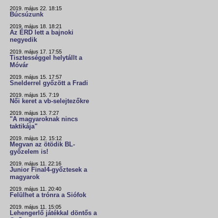
2019. május 22. 18:15
Búcsúzunk
2019. május 18. 18:21
Az ÉRD lett a bajnoki
negyedik
2019. május 17. 17:55
Tisztességgel helytállt a
Móvár
2019. május 15. 17:57
Snelderrel győzött a Fradi
2019. május 15. 7:19
Női keret a vb-selejtezőkre
2019. május 13. 7:27
"A magyaroknak nincs
taktikája"
2019. május 12. 15:12
Megvan az ötödik BL-
győzelem is!
2019. május 11. 22:16
Junior Final4-győztesek a
magyarok
2019. május 11. 20:40
Felülhet a trónra a Siófok
2019. május 11. 15:05
Lehengerlő játékkal döntős a