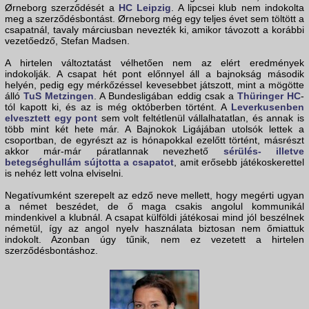
Ørneborg szerződését a
HC Leipzig
. A lipcsei klub nem indokolta
meg a szerződésbontást. Ørneborg még egy teljes évet sem töltött a
csapatnál, tavaly márciusban nevezték ki, amikor távozott a korábbi
vezetőedző, Stefan Madsen.
A hirtelen változtatást vélhetően nem az elért eredmények
indokolják. A csapat hét pont előnnyel áll a bajnokság második
helyén, pedig egy mérkőzéssel kevesebbet játszott, mint a mögötte
álló
TuS Metzingen
. A Bundesligában eddig csak a
Thüringer HC
-
tól kapott ki, és az is még októberben történt. A
Leverkusenben
elvesztett egy pont
sem volt feltétlenül vállalhatatlan, és annak is
több mint két hete már. A Bajnokok Ligájában utolsók lettek a
csoportban, de egyrészt az is hónapokkal ezelőtt történt, másrészt
akkor már-már páratlannak nevezhető
sérülés- illetve
betegséghullám sújtotta a csapatot
, amit erősebb játékoskerettel
is nehéz lett volna elviselni.
Negatívumként szerepelt az edző neve mellett, hogy megérti ugyan
a német beszédet, de ő maga csakis angolul kommunikál
mindenkivel a klubnál. A csapat külföldi játékosai mind jól beszélnek
németül, így az angol nyelv használata biztosan nem őmiattuk
indokolt. Azonban úgy tűnik, nem ez vezetett a hirtelen
szerződésbontáshoz.