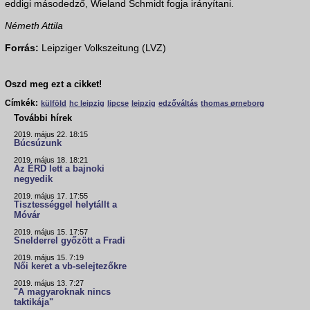
eddigi másodedző, Wieland Schmidt fogja irányítani.
Németh Attila
Forrás:
Leipziger Volkszeitung (LVZ)
Oszd meg ezt a cikket!
Címkék:
külföld
hc leipzig
lipcse
leipzig
edzőváltás
thomas ørneborg
További hírek
2019. május 22. 18:15
Búcsúzunk
2019. május 18. 18:21
Az ÉRD lett a bajnoki
negyedik
2019. május 17. 17:55
Tisztességgel helytállt a
Móvár
2019. május 15. 17:57
Snelderrel győzött a Fradi
2019. május 15. 7:19
Női keret a vb-selejtezőkre
2019. május 13. 7:27
"A magyaroknak nincs
taktikája"