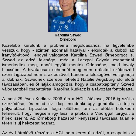
Karolina Szwed
Ørneborg
Közelebb kerülünk a probléma megoldásához, ha figyelembe
vesszük, hogy - szintén azonnali hatállyal - elküldték a klubtól az
irányító-átlövő, lengyel válogatott Karolina Szwed Ørneborgot is.
Szwed az edző felesége, még a Laczpol Gdynia csapatánál
ismerkedtek meg, onnét együtt mentek Odensébe, majd tavaly
Lipcsébe. A hivatalosan sehonnét meg nem erősített szóbeszéd
szerint igazából nem is az edzővel, hanem a feleségével volt gondja
a klubnak. Szwednek szerepe lehetett Natalie Augsburg idő előtti
távozásában, és őt látják amögött is, hogy a csapatkapitány, Szwed
válogatottbéli csapattársa, Karolina Kudłacz is a távozást fontolgatta.
A most 29 éves Kudłacz 2006 óta a HCL játékosa, 2016-ig szól a
szerződése, és mind ez idáig mindenki úgy gondolta, a teljes
pályafutását Lipcsében fogja eltölteni, ám az utóbbi hetekben
felmerült, hogy mégsem így lesz, a játékos a Viborggal tárgyalt a
hírek szerint. Az Ørneborg házaspár kényszerű távozása talán e
téren is új helyzetet hozhat.
Az év hátralévő részére a HCL nem keres új edzőt, a csapatot az