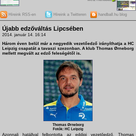
Híreink RSS-en
Híreink a Twitteren
handball.hu blog
Újabb edzőváltás Lipcsében
2014. január 14. 16:14
Három éven belül már a negyedik vezetőedző irányíthatja a
HC
Leipzig
csapatát a tavaszi szezonban. A klub
Thomas Ørneborg
mellett megvált az edző feleségétől is.
Thomas Ørneborg
Fotók: HC Leipzig
Azonnali hatállyal felbontotta az eddigi vezetőedző, Thomas