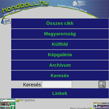
Összes cikk
Magyarország
Külföld
Képgaléria
Archívum
Keresés
Keresés
Linkek
HV Quintus
Metz Handball