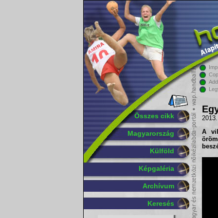
Imp
Cop
Add
Leg
Egy
Összes cikk
2013.
A vi
Magyarország
örömü
beszé
Külföld
Képgaléria
Archívum
Keresés