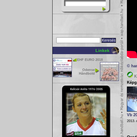
Linkek
EHF EURO 2018
© ha
Odense
Håndbold
K
Képga
Vb 20
2013. 