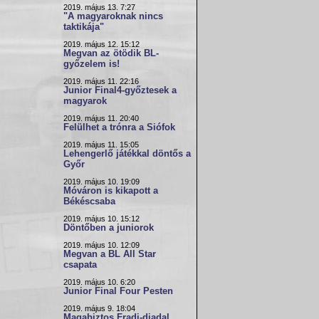
2019. május 13. 7:27
"A magyaroknak nincs
taktikája"
2019. május 12. 15:12
Megvan az ötödik BL-
győzelem is!
2019. május 11. 22:16
Junior Final4-győztesek a
magyarok
2019. május 11. 20:40
Felülhet a trónra a Siófok
2019. május 11. 15:05
Lehengerlő játékkal döntős a
Győr
2019. május 10. 19:09
Móváron is kikapott a
Békéscsaba
2019. május 10. 15:12
Döntőben a juniorok
2019. május 10. 12:09
Megvan a BL All Star
csapata
2019. május 10. 6:20
Junior Final Four Pesten
2019. május 9. 18:04
Magabiztos Fradi-diadal