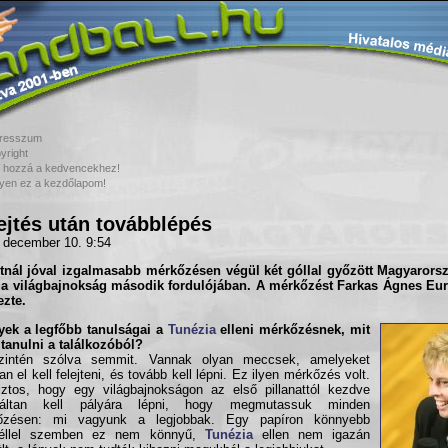
resszum
yright
 hozzá a kedvencekhez!
yen ez a kezdőlapom!
ejtés után továbblépés
 december 10. 9:54
tnál jóval izgalmasabb mérkőzésen végül két góllal győzött Magyarors
n a világbajnokság második fordulójában. A mérkőzést
Farkas Ágnes
Eur
zte.
yek a legfőbb tanulságai a
Tunézia
elleni mérkőzésnek, mit
 tanulni a találkozóból?
zintén szólva semmit. Vannak olyan meccsek, amelyeket
an el kell felejteni, és tovább kell lépni. Ez ilyen mérkőzés volt.
ztos, hogy egy világbajnokságon az első pillanattól kezdve
váltan kell pályára lépni, hogy megmutassuk minden
őzésen: mi vagyunk a legjobbak. Egy papíron könnyebb
nféllel szemben ez nem könnyű,
Tunézia
ellen nem igazán