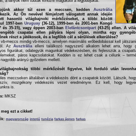
ült, a lányok nem tudták kihozni magukból a legjobbjukat.
pjünk akkor túl ezen a meccsen, kedden
Ausztrália
tkezik. Az Ön nevével fémjelzett válogatott annak idején
zott hasonló világbajnoki mérkőzéseket, a többi között
ául 1997-ben
Uruguay
(36-12), 1999-ben és 2001-ben Kongó
17 és 35-15), vagy éppen 2003-ban
Elefántcsontpart
(43-25) ellen. A vil
yengébb csapatai ellen pályára lépni olyan, mintha egy gyengé
nek részt a játékosok, és a legfőbb cél a sérülések elkerülése?
 vb-meccs mindig vb-meccs, amelyen maximális erőbedobással kell játszani,
fél. Az
Ausztrália
elleni találkozó nagyszerű alkalom lehet arra, hogy g
yos figurákat, odategyük magunkat védekezésben, és fejlesszük a csapatt
elemeket, páros kapcsolatokat. Kedden is ez lehet csak a célunk – term
 nagyobb arányú győzelem mellett.
világbajnokság többi mérkőzését figyelve, két forduló után levonh
lság?
éles meccseken általában a védekezés dönt a csapatok között. Látszik, ho
sszív, mozgékony védekezés vezet eredményre. Ez kell, hogy legye
nkra is.
s:
MKSZ
meg ezt a cikket!
ék:
magyarország
interjú
tunézia
farkas ágnes
farkas