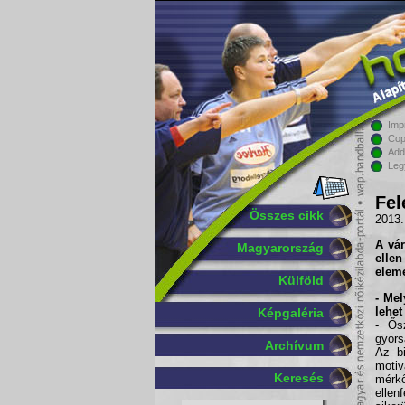
Imp
Cop
Add
Leg
Fel
Összes cikk
2013.
A vár
Magyarország
elle
eleme
Külföld
- Mel
lehet
Képgaléria
- Ős
gyors
Archívum
Az bi
moti
Keresés
mérk
elle