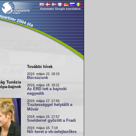
Automatic Google translation
További hírek
2019. május 22. 18:15
Búcsúzunk
zág Tunézia
2019. május 18. 18:21
ópa-bajnok
Az ÉRD lett a bajnoki
negyedik
2019. május 17. 17:55
Tisztességgel helytállt a
Móvár
2019. május 15. 17:57
Snelderrel győzött a Fradi
2019. május 15. 7:19
Női keret a vb-selejtezőkre