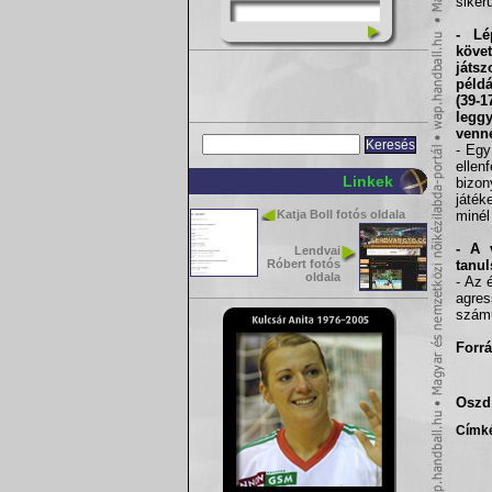
siker
- Lé
köve
játs
péld
(39-
legg
venné
- Egy
ellen
Linkek
bizon
játék
Katja Boll fotós oldala
minél
- A 
Lendvai
Róbert fotós
tanu
oldala
- Az 
agre
számu
Forrá
Oszd 
Címk