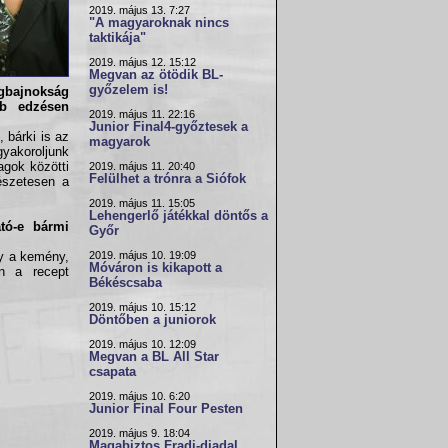
2019. május 13. 7:27
"A magyaroknak nincs
taktikája"
2019. május 12. 15:12
Megvan az ötödik BL-
győzelem is!
ágbajnokság
bb edzésen
2019. május 11. 22:16
Junior Final4-győztesek a
 bárki is az
magyarok
yakoroljunk
agok közötti
2019. május 11. 20:40
Felülhet a trónra a Siófok
észetesen a
2019. május 11. 15:05
Lehengerlő játékkal döntős a
ató-e bármi
Győr
2019. május 10. 19:09
gy a kemény,
Móváron is kikapott a
n a recept
Békéscsaba
2019. május 10. 15:12
Döntőben a juniorok
2019. május 10. 12:09
Megvan a BL All Star
csapata
2019. május 10. 6:20
Junior Final Four Pesten
2019. május 9. 18:04
Magabiztos Fradi-diadal