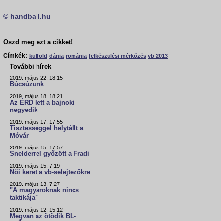
© handball.hu
Oszd meg ezt a cikket!
Címkék:
külföld
dánia
románia
felkészülési mérkőzés
vb 2013
További hírek
2019. május 22. 18:15
Búcsúzunk
2019. május 18. 18:21
Az ÉRD lett a bajnoki
negyedik
2019. május 17. 17:55
Tisztességgel helytállt a
Móvár
2019. május 15. 17:57
Snelderrel győzött a Fradi
2019. május 15. 7:19
Női keret a vb-selejtezőkre
2019. május 13. 7:27
"A magyaroknak nincs
taktikája"
2019. május 12. 15:12
Megvan az ötödik BL-