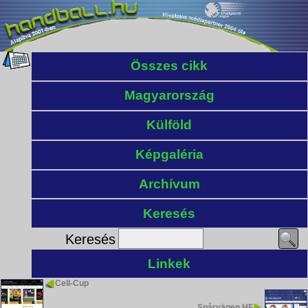
Összes cikk
Magyarország
Külföld
Képgaléria
Archívum
Keresés
Keresés
Linkek
Cell-Cup
Spårvägen HF