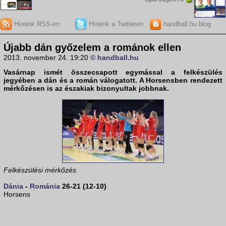
Híreink RSS-en
Híreink a Twitteren
handball.hu blog
Újabb dán győzelem a románok ellen
2013. november 24. 19:20
© handball.hu
Vasárnap ismét összecsapott egymással a felkészülés
jegyében a
dán
és a
román
válogatott. A Horsensben rendezett
mérkőzésen is az északiak bizonyultak jobbnak.
Felkészülési mérkőzés
Dánia
-
Románia
26-21 (12-10)
Horsens