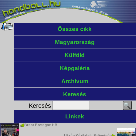
Összes cikk
Magyarország
Külföld
Képgaléria
Archívum
Keresés
Keresés
Linkek
Brest Bretagne HB
Ukrán Kézilabda Szövetség