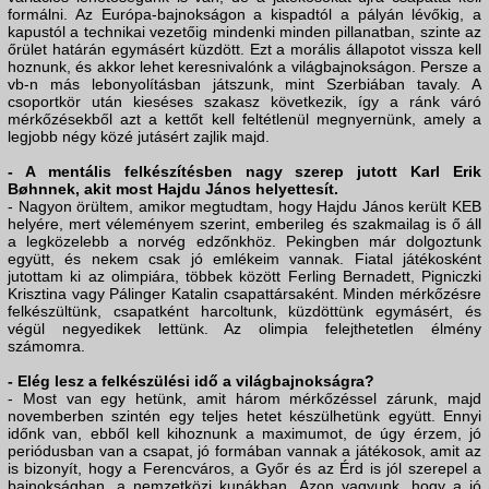
formálni. Az Európa-bajnokságon a kispadtól a pályán lévőkig, a
kapustól a technikai vezetőig mindenki minden pillanatban, szinte az
őrület határán egymásért küzdött. Ezt a morális állapotot vissza kell
hoznunk, és akkor lehet keresnivalónk a világbajnokságon. Persze a
vb-n más lebonyolításban játszunk, mint Szerbiában tavaly. A
csoportkör után kieséses szakasz következik, így a ránk váró
mérkőzésekből azt a kettőt kell feltétlenül megnyernünk, amely a
legjobb négy közé jutásért zajlik majd.
- A mentális felkészítésben nagy szerep jutott Karl Erik
Bøhnnek, akit most Hajdu János helyettesít.
- Nagyon örültem, amikor megtudtam, hogy Hajdu János került KEB
helyére, mert véleményem szerint, emberileg és szakmailag is ő áll
a legközelebb a norvég edzőnkhöz. Pekingben már dolgoztunk
együtt, és nekem csak jó emlékeim vannak. Fiatal játékosként
jutottam ki az olimpiára, többek között Ferling Bernadett, Pigniczki
Krisztina vagy Pálinger Katalin csapattársaként. Minden mérkőzésre
felkészültünk, csapatként harcoltunk, küzdöttünk egymásért, és
végül negyedikek lettünk. Az olimpia felejthetetlen élmény
számomra.
- Elég lesz a felkészülési idő a világbajnokságra?
- Most van egy hetünk, amit három mérkőzéssel zárunk, majd
novemberben szintén egy teljes hetet készülhetünk együtt. Ennyi
időnk van, ebből kell kihoznunk a maximumot, de úgy érzem, jó
periódusban van a csapat, jó formában vannak a játékosok, amit az
is bizonyít, hogy a Ferencváros, a Győr és az Érd is jól szerepel a
bajnokságban, a nemzetközi kupákban. Azon vagyunk, hogy a jó