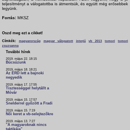
teljesítményt a válogatottba is átmentsük, és együtt még erősebbek
legyünk.
Forrás:
MKSZ
Oszd meg ezt a cikket!
Címkék:
magyarország
magyar válogatott
interjú
vb 2013
tomori
tomori
zsuzsanna
További hírek
2019. május 22. 18:15
Búcsúzunk
2019. május 18. 18:21
Az ÉRD lett a bajnoki
negyedik
2019. május 17. 17:55
Tisztességgel helytállt a
Móvár
2019. május 15. 17:57
Snelderrel győzött a Fradi
2019. május 15. 7:19
Női keret a vb-selejtezőkre
2019. május 13. 7:27
"A magyaroknak nincs
taktikája"