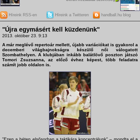
Híreink RSS-en
Híreink a Twitteren
handball.hu blog
"Újra egymásért kell küzdenünk"
2013. október 23. 9:13
A már meglévő repertoár mellett, újabb variációkat is gyakorol a
decemberi világbajnokságra készülő női válogatott
Szombathelyen. A klubjában inkább balátlövő poszton játszó
Tomori Zsuzsanna
, az előző évhez képest, több feladatra
számít jobb oldalon is.
"Ezen a héten elsősorban a taktikára koncentrálunk" – mondta el a