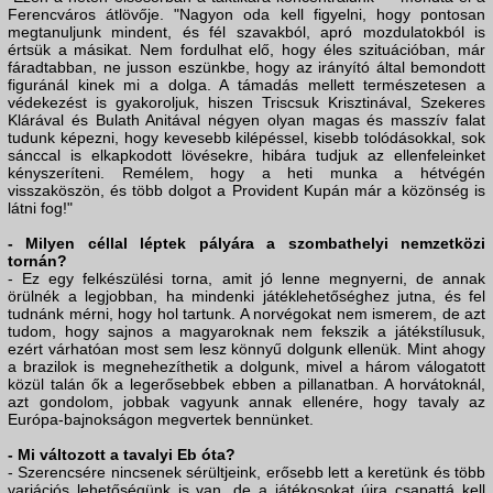
Ferencváros átlövője. "Nagyon oda kell figyelni, hogy pontosan
megtanuljunk mindent, és fél szavakból, apró mozdulatokból is
értsük a másikat. Nem fordulhat elő, hogy éles szituációban, már
fáradtabban, ne jusson eszünkbe, hogy az irányító által bemondott
figuránál kinek mi a dolga. A támadás mellett természetesen a
védekezést is gyakoroljuk, hiszen Triscsuk Krisztinával, Szekeres
Klárával és Bulath Anitával négyen olyan magas és masszív falat
tudunk képezni, hogy kevesebb kilépéssel, kisebb tolódásokkal, sok
sánccal is elkapkodott lövésekre, hibára tudjuk az ellenfeleinket
kényszeríteni. Remélem, hogy a heti munka a hétvégén
visszaköszön, és több dolgot a Provident Kupán már a közönség is
látni fog!"
- Milyen céllal léptek pályára a szombathelyi nemzetközi
tornán?
- Ez egy felkészülési torna, amit jó lenne megnyerni, de annak
örülnék a legjobban, ha mindenki játéklehetőséghez jutna, és fel
tudnánk mérni, hogy hol tartunk. A norvégokat nem ismerem, de azt
tudom, hogy sajnos a magyaroknak nem fekszik a játékstílusuk,
ezért várhatóan most sem lesz könnyű dolgunk ellenük. Mint ahogy
a brazilok is megnehezíthetik a dolgunk, mivel a három válogatott
közül talán ők a legerősebbek ebben a pillanatban. A horvátoknál,
azt gondolom, jobbak vagyunk annak ellenére, hogy tavaly az
Európa-bajnokságon megvertek bennünket.
- Mi változott a tavalyi Eb óta?
- Szerencsére nincsenek sérültjeink, erősebb lett a keretünk és több
variációs lehetőségünk is van, de a játékosokat újra csapattá kell