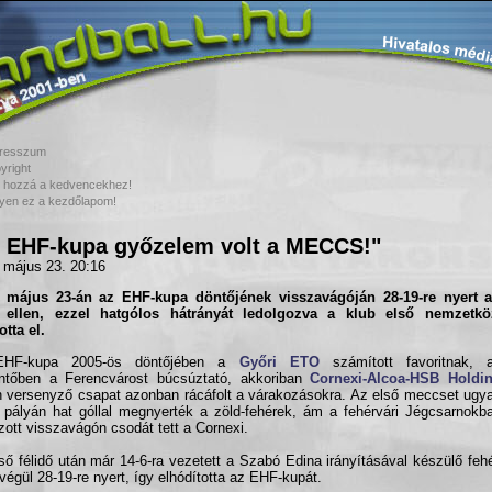
resszum
yright
 hozzá a kedvencekhez!
yen ez a kezdőlapom!
 EHF-kupa győzelem volt a MECCS!"
 május 23. 20:16
. május 23-án az
EHF-kupa döntő
jének visszavágóján 28-19-re nyert
ellen, ezzel hatgólos hátrányát ledolgozva a klub első nemzetközi
otta el.
HF-kupa 2005-ös döntőjében a
Győri ETO
számított favoritnak, 
ntőben a Ferencvárost búcsúztató, akkoriban
Cornexi-Alcoa-HSB Holdi
 versenyző csapat azonban rácáfolt a várakozásokra. Az első meccset ugy
 pályán hat góllal megnyerték a zöld-fehérek, ám a fehérvári Jégcsarnokb
szott visszavágón csodát tett a Cornexi.
ső félidő után már 14-6-ra vezetett a Szabó Edina irányításával készülő fehé
végül 28-19-re nyert, így elhódította az EHF-kupát.