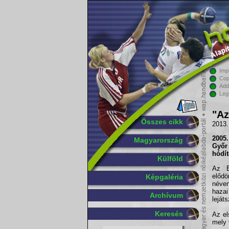
Imp
Cop
Add
Leg
"Az
Összes cikk
2013.
2005
Magyarország
Győr
hódít
Külföld
Az E
elődö
Képgaléria
néven
hazai
Archívum
leját
Keresés
Az el
mely 