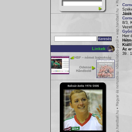
Corn
Széke
Játék
Corn
8/3, 
Vezet
Győr
Herr 
Hétm
Kiáll
Linkek
Az e
39.: 1
HBF – német bajnokság
Odense
Håndbold