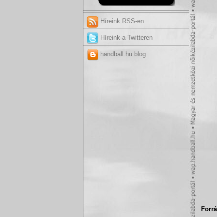
Híreink RSS-en
Híreink a Twitteren
handball.hu blog
Forrá