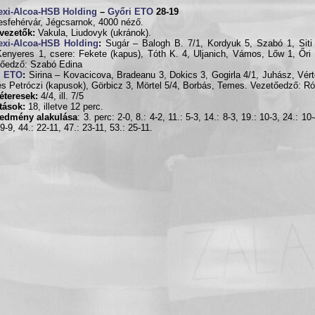
exi-Alcoa-HSB Holding
–
Győri ETO
28-19
sfehérvár, Jégcsarnok, 4000 néző.
vezetők:
Vakula, Liudovyk (ukránok).
exi-Alcoa-HSB Holding
:
Sugár – Balogh B. 7/1, Kordyuk 5, Szabó 1, Siti 
Kenyeres 1, csere: Fekete (kapus), Tóth K. 4, Uljanich, Vámos, Lőw 1, Őri 
őedző: Szabó Edina
i ETO
:
Sirina – Kovacicova, Bradeanu 3, Dokics 3, Gogirla 4/1, Juhász, Vért
és Petróczi (kapusok), Görbicz 3, Mörtel 5/4, Borbás, Temes. Vezetőedző: R
éteresek:
4/4, ill. 7/5
ítások:
18, illetve 12 perc.
redmény alakulása
: 3. perc: 2-0, 8.: 4-2, 11.: 5-3, 14.: 8-3, 19.: 10-3, 24.: 10
9-9, 44.: 22-11, 47.: 23-11, 53.: 25-11.