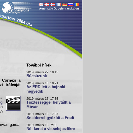
Automatic Google translation
További hírek
2019. május 22. 18:15
Búcsúzunk
 a
Cornexi a
2019. május 18. 18:21
 trófeáját
Az ÉRD lett a bajnoki
negyedik
az
2019. május 17. 17:55
ng
Tisztességgel helytállt a
an
Móvár
an
2019. május 15. 17:57
Snelderrel győzött a Fradi
rvári gárda,
2019. május 15. 7:19
Női keret a vb-selejtezőkre