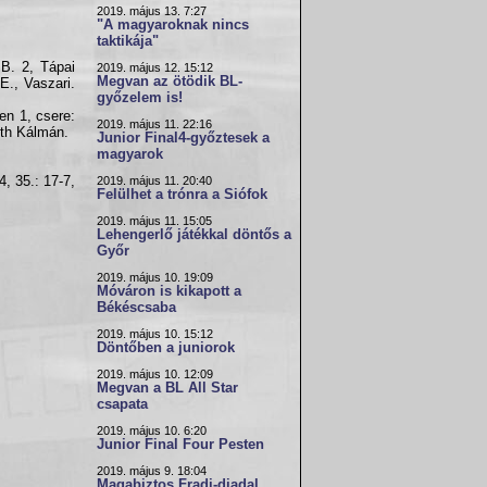
2019. május 13. 7:27
"A magyaroknak nincs
taktikája"
B. 2, Tápai
2019. május 12. 15:12
Megvan az ötödik BL-
E., Vaszari.
győzelem is!
en 1, csere:
2019. május 11. 22:16
óth Kálmán.
Junior Final4-győztesek a
magyarok
-4, 35.: 17-7,
2019. május 11. 20:40
Felülhet a trónra a Siófok
2019. május 11. 15:05
Lehengerlő játékkal döntős a
Győr
2019. május 10. 19:09
Móváron is kikapott a
Békéscsaba
2019. május 10. 15:12
Döntőben a juniorok
2019. május 10. 12:09
Megvan a BL All Star
csapata
2019. május 10. 6:20
Junior Final Four Pesten
2019. május 9. 18:04
Magabiztos Fradi-diadal