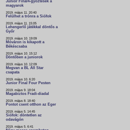
Junior Final4-győztesek a
magyarok
2019. május 11. 20:40
Felülhet a trónra a Siófok
2019. május 11. 15:05
Lehengerlő játékkal döntős a
Győr
2019. május 10. 19:09
Móváron is kikapott a
Békéscsaba
2019. május 10. 15:12
Döntőben a juniorok
2019. május 10. 12:09
Megvan a BL All Star
csapata
2019. május 10. 6:20
Junior Final Four Pesten
2019. május 9. 18:04
Magabiztos Fradi-diadal
2019. május 8. 18:40
Pontot csent otthon az Eger
2019. május 5. 14:45
Siófok: döntetlen az
odavágón
2019. május 5. 6:41