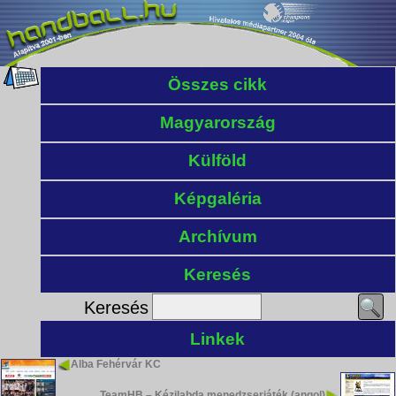
Összes cikk
Magyarország
Külföld
Képgaléria
Archívum
Keresés
Keresés
Linkek
Alba Fehérvár KC
TeamHB – Kézilabda menedzserjáték (angol)