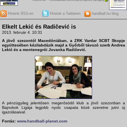
Híreink RSS-en
Híreink a Twitteren
handball.hu blog
Elkelt Lekić és Radičević is
2013. február 4. 10:31
A jövő szezontól Macedóniában, a ZRK Vardar SCBT Skopje
együttesében kézilabdázik majd a Győrből távozó szerb
Andrea
Lekić
és a montenegrói
Jovanka Radičević
.
A pénzügyileg jelentősen megerősödő klub a jövő szezonban a
Bajnokok Ligája legjobb nyolc csapata közé szeretne jutni új
igazolásaival.
Forrás:
www.handball-planet.com