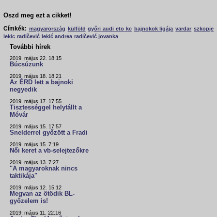
Oszd meg ezt a cikket!
Címkék:
magyarország
külföld
győri audi eto kc
bajnokok ligája
vardar
szkopje
lekic
radičević
lekić andrea
radičević jovanka
További hírek
2019. május 22. 18:15
Búcsúzunk
2019. május 18. 18:21
Az ÉRD lett a bajnoki
negyedik
2019. május 17. 17:55
Tisztességgel helytállt a
Móvár
2019. május 15. 17:57
Snelderrel győzött a Fradi
2019. május 15. 7:19
Női keret a vb-selejtezőkre
2019. május 13. 7:27
"A magyaroknak nincs
taktikája"
2019. május 12. 15:12
Megvan az ötödik BL-
győzelem is!
2019. május 11. 22:16