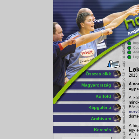
Imp
Cop
Add
Leg
Løk
Összes cikk
2013.
A nor
Magyarország
úgy d
Külföld
A két
mindk
Bár 
Képgaléria
norv
dönté
Archívum
A hír
Keresés
egy é
A be