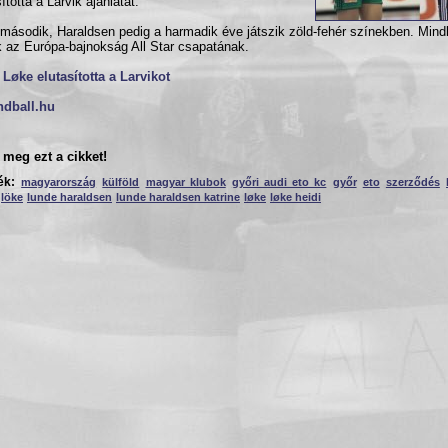
ította a Larvik ajánlatát.
második, Haraldsen pedig a harmadik éve játszik zöld-fehér színekben. Mindk
k az Európa-bajnokság All Star csapatának.
 Løke elutasította a Larvikot
ndball.hu
meg ezt a cikket!
ék:
magyarország
külföld
magyar klubok
győri audi eto kc
győr
eto
szerződés
löke
lunde haraldsen
lunde haraldsen katrine
løke
løke heidi