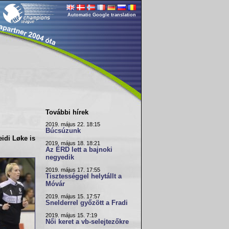
Automatic Google translation
További hírek
2019. május 22. 18:15
Búcsúzunk
eidi Løke
is
2019. május 18. 18:21
Az ÉRD lett a bajnoki
negyedik
2019. május 17. 17:55
Tisztességgel helytállt a
Móvár
2019. május 15. 17:57
Snelderrel győzött a Fradi
2019. május 15. 7:19
Női keret a vb-selejtezőkre