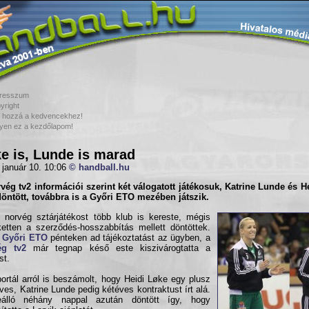
resszum
yright
 hozzá a kedvencekhez!
yen ez a kezdőlapom!
e is, Lunde is marad
 január 10. 10:06
© handball.hu
vég tv2 információi szerint két válogatott játékosuk,
Katrine Lunde
és
H
öntött, továbbra is a Győri ETO mezében játszik.
 norvég sztárjátékost több klub is kereste, mégis
etten a szerződés-hosszabbítás mellett döntöttek.
a
Győri ETO
pénteken ad tájékoztatást az ügyben, a
ég tv2
már tegnap késő este kiszivárogtatta a
st.
portál arról is beszámolt, hogy Heidi Løke egy plusz
ves, Katrine Lunde pedig kétéves kontraktust írt alá.
álló néhány nappal azután döntött így, hogy