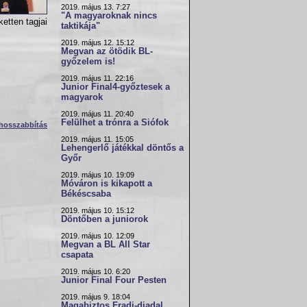
2019. május 13. 7:27
"A magyaroknak nincs
etten tagjai
taktikája"
2019. május 12. 15:12
Megvan az ötödik BL-
győzelem is!
2019. május 11. 22:16
Junior Final4-győztesek a
magyarok
2019. május 11. 20:40
Felülhet a trónra a Siófok
hosszabbítás
2019. május 11. 15:05
Lehengerlő játékkal döntős a
Győr
2019. május 10. 19:09
Móváron is kikapott a
Békéscsaba
2019. május 10. 15:12
Döntőben a juniorok
2019. május 10. 12:09
Megvan a BL All Star
csapata
2019. május 10. 6:20
Junior Final Four Pesten
2019. május 9. 18:04
Magabiztos Fradi-diadal