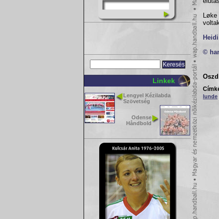
elutas
Løke 
volta
Heidi
© ha
Oszd 
Linkek
Címk
Lengyel Kézilabda
lunde
Szövetség
Odense
Håndbold