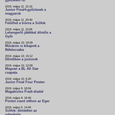
győzelem is!
2019. május 11. 22:16
Junior Final4-győztesek a
magyarok
2019. május 11. 20:40
Felülhet a trónra a Siófok
2019. május 11. 15:05
Lehengerlő játékkal döntős a
Győr
2019. május 10. 19:09
Móváron is kikapott a
Békéscsaba
2019. május 10. 15:12
Döntőben a juniorok
2019. május 10. 12:09
Megvan a BL All Star
csapata
2019. május 10. 6:20
Junior Final Four Pesten
2019. május 9. 18:04
Magabiztos Fradi-diadal
2019. május 8. 18:40
Pontot csent otthon az Eger
2019. május 5. 14:45
Siófok: döntetlen az
odavágón