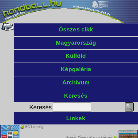
Összes cikk
Magyarország
Külföld
Képgaléria
Archívum
Keresés
Keresés
Linkek
HC Leipzig
Sugár Tímea Kapusképzés