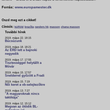
Forrás:
www.europamester.dk
Oszd meg ezt a cikket!
Címkék:
külföld
brazília
randers hk
masson
chana masson
További hírek
2019. május 22. 18:15
Búcsúzunk
2019. május 18. 18:21
Az ÉRD lett a bajnoki
negyedik
2019. május 17. 17:55
Tisztességgel helytállt a
Móvár
2019. május 15. 17:57
Snelderrel győzött a Fradi
2019. május 15. 7:19
Női keret a vb-selejtezőkre
2019. május 13. 7:27
"A magyaroknak nincs
taktikája"
2019. május 12. 15:12
Megvan az ötödik BL-