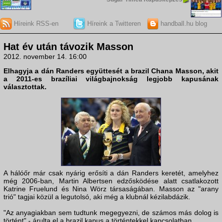
Híreink RSS-en
Híreink a Twitteren
handball.hu blog
Hat év után távozik Masson
2012. november 14. 16:00
Elhagyja a dán
Randers
együttesét a brazil
Chana Masson
, akit
a 2011-es brazíliai világbajnokság legjobb kapusának
választottak.
A hálóőr már csak nyárig erősíti a dán Randers keretét, amelyhez
még 2006-ban, Martin Albertsen edzősködése alatt csatlakozott
Katrine Fruelund és Nina Wörz társaságában. Masson az "arany
trió" tagjai közül a legutolsó, aki még a klubnál kézilabdázik.
"Az anyagiakban sem tudtunk megegyezni, de számos más dolog is
történt" - árulta el a brazil kapus a történtekkel kapcsolatban.