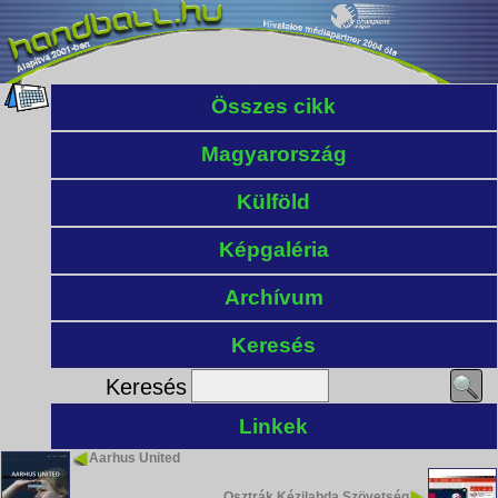
Összes cikk
Magyarország
Külföld
Képgaléria
Archívum
Keresés
Keresés
Linkek
Aarhus United
Osztrák Kézilabda Szövetség