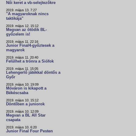
Női keret a vb-selejtezőkre
2019. május 13. 7:27
"A magyaroknak nincs
taktikája"
2019. május 12. 15:12
Megvan az ötödik BL-
győzelem is!
2019. május 11. 22:16
Junior Final4-győztesek a
magyarok
2019. május 11. 20:40
Felülhet a trónra a Siófok
2019. május 11. 15:05
Lehengerlő játékkal döntős a
Győr
2019. május 10. 19:09
Móváron is kikapott a
Békéscsaba
2019. május 10. 15:12
Döntőben a juniorok
2019. május 10. 12:09
Megvan a BL All Star
csapata
2019. május 10. 6:20
Junior Final Four Pesten