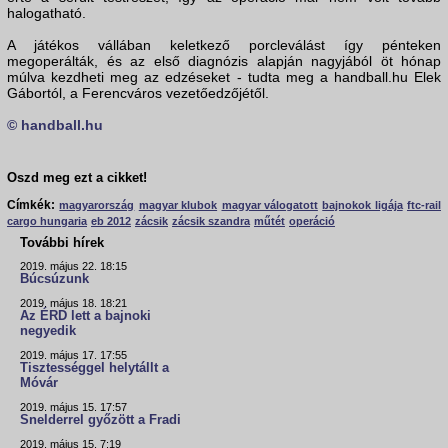
halogatható.
A játékos vállában keletkező porcleválást így pénteken
megoperálták, és az első diagnózis alapján nagyjából öt hónap
múlva kezdheti meg az edzéseket - tudta meg a handball.hu Elek
Gábortól, a Ferencváros vezetőedzőjétől.
© handball.hu
Oszd meg ezt a cikket!
Címkék:
magyarország
magyar klubok
magyar válogatott
bajnokok ligája
ftc-rail
cargo hungaria
eb 2012
zácsik
zácsik szandra
műtét
operáció
További hírek
2019. május 22. 18:15
Búcsúzunk
2019. május 18. 18:21
Az ÉRD lett a bajnoki
negyedik
2019. május 17. 17:55
Tisztességgel helytállt a
Móvár
2019. május 15. 17:57
Snelderrel győzött a Fradi
2019. május 15. 7:19