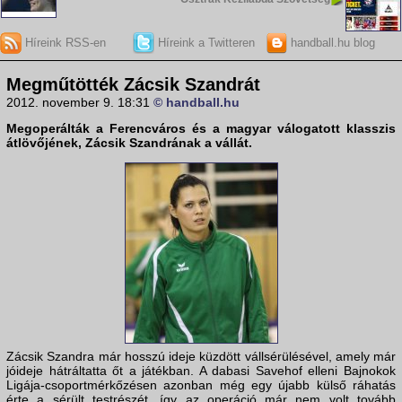
Híreink RSS-en
Híreink a Twitteren
handball.hu blog
Megműtötték Zácsik Szandrát
2012. november 9. 18:31
© handball.hu
Megoperálták a
Ferencváros
és a magyar válogatott klasszis
átlövőjének,
Zácsik Szandrá
nak a vállát.
Zácsik Szandra már hosszú ideje küzdött vállsérülésével, amely már
jóideje hátráltatta őt a játékban. A dabasi Savehof elleni Bajnokok
Ligája-csoportmérkőzésen azonban még egy újabb külső ráhatás
érte a sérült testrészét, így az operáció már nem volt tovább