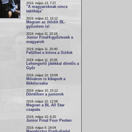
2019. május 13. 7:27
"A magyaroknak nincs
taktikája"
2019. május 12. 15:12
Megvan az ötödik BL-
győzelem is!
2019. május 11. 22:16
Junior Final4-győztesek a
magyarok
2019. május 11. 20:40
Felülhet a trónra a Siófok
2019. május 11. 15:05
Lehengerlő játékkal döntős a
Győr
2019. május 10. 19:09
Móváron is kikapott a
Békéscsaba
2019. május 10. 15:12
Döntőben a juniorok
2019. május 10. 12:09
Megvan a BL All Star
csapata
2019. május 10. 6:20
Junior Final Four Pesten
2019. május 9. 18:04
Magabiztos Fradi-diadal