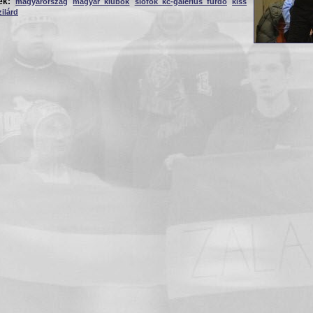
ék:
magyarország
magyar klubok
siófok kc-galerius fürdő
kiss
zilárd