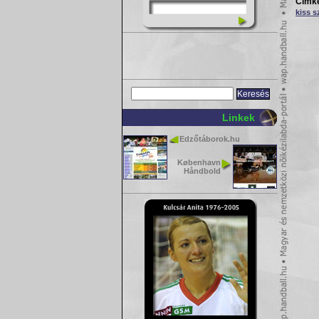
Címk
kiss s
Linkek
Edzőtáborok.hu
København
Håndbold