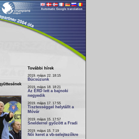
Automatic Google translation
További hírek
2019. május 22. 18:15
Búcsúzunk
yüttesének
2019. május 18. 18:21
Az ÉRD lett a bajnoki
negyedik
2019. május 17. 17:55
Tisztességgel helytállt a
Móvár
2019. május 15. 17:57
Snelderrel győzött a Fradi
2019. május 15. 7:19
Női keret a vb-selejtezőkre