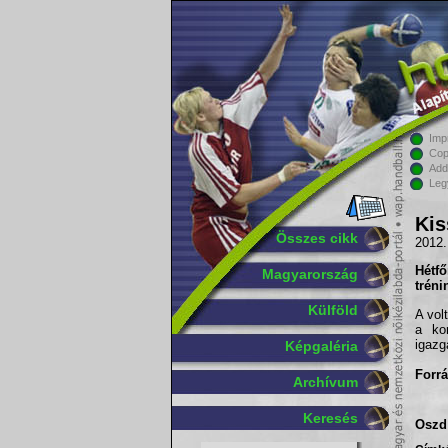
Imp
Cop
Add
Leg
Kis
Összes cikk
2012.
Hétf
Magyarország
tréni
Külföld
A vol
a ko
igazg
Képgaléria
Forrá
Archívum
Keresés
Oszd 