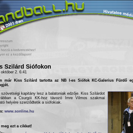
resszum
yright
 hozzá a kedvencekhez!
yen ez a kezdőlapom!
s Szilárd Siófokon
 október 2. 6:41
őn már
Kiss Szilárd
tartotta az NB I-es
Siófok KC-Galerius Fürdő
eg
ngjét.
t szövetségi kapitány lesz a balatoniak edzője. Kiss Szilárdot
rábban a Csurgói KK-hoz távozó Imre Vilmos szakmai
ató helyére szerződtetik a siófokiak.
s:
www.sonline.hu
meg ezt a cikket!