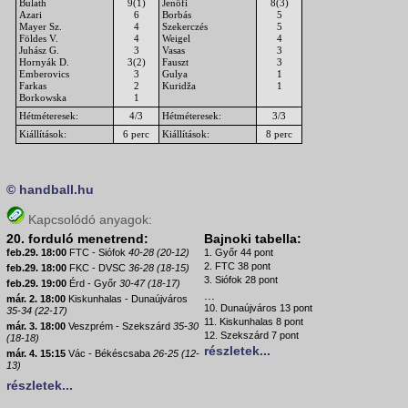
Bulath
9(1)
Jenőfi
8(3)
Azari
6
Borbás
5
Mayer Sz.
4
Szekerczés
5
Földes V.
4
Weigel
4
Juhász G.
3
Vasas
3
Hornyák D.
3(2)
Fauszt
3
Emberovics
3
Gulya
1
Farkas
2
Kuridža
1
Borkowska
1
Hétméteresek:
4/3
Hétméteresek:
3/3
Kiállítások:
6 perc
Kiállítások:
8 perc
© handball.hu
Kapcsolódó anyagok:
20. forduló menetrend:
Bajnoki tabella:
feb.29. 18:00
FTC - Siófok
40-28 (20-12)
1. Győr 44 pont
2. FTC 38 pont
feb.29. 18:00
FKC - DVSC
36-28 (18-15)
3. Siófok 28 pont
feb.29. 19:00
Érd - Győr
30-47 (18-17)
...
már. 2. 18:00
Kiskunhalas - Dunaújváros
10. Dunaújváros 13 pont
35-34 (22-17)
11. Kiskunhalas 8 pont
már. 3. 18:00
Veszprém - Szekszárd
35-30
12. Szekszárd 7 pont
(18-18)
részletek...
már. 4. 15:15
Vác - Békéscsaba
26-25 (12-
13)
részletek...