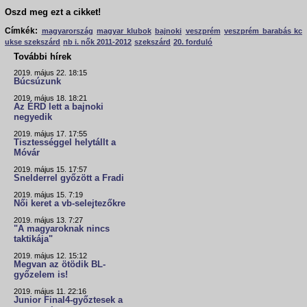
Oszd meg ezt a cikket!
Címkék:
magyarország
magyar klubok
bajnoki
veszprém
veszprém barabás kc
ukse szekszárd
nb i. nők 2011-2012
szekszárd
20. forduló
További hírek
2019. május 22. 18:15
Búcsúzunk
2019. május 18. 18:21
Az ÉRD lett a bajnoki
negyedik
2019. május 17. 17:55
Tisztességgel helytállt a
Móvár
2019. május 15. 17:57
Snelderrel győzött a Fradi
2019. május 15. 7:19
Női keret a vb-selejtezőkre
2019. május 13. 7:27
"A magyaroknak nincs
taktikája"
2019. május 12. 15:12
Megvan az ötödik BL-
győzelem is!
2019. május 11. 22:16
Junior Final4-győztesek a