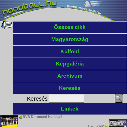
Összes cikk
Magyarország
Külföld
Képgaléria
Archívum
Keresés
Keresés
Linkek
BVB Dortmund Handball
Larvik HK