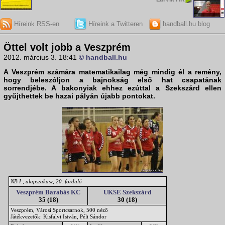
Híreink RSS-en
Híreink a Twitteren
handball.hu blog
Öttel volt jobb a Veszprém
2012. március 3. 18:41
© handball.hu
A
Veszprém
számára matematikailag még mindig él a remény,
hogy beleszóljon a bajnokság első hat csapatának
sorrendjébe. A bakonyiak ehhez ezúttal a
Szekszárd
ellen
gyűjthettek be hazai pályán újabb pontokat.
NB I., alapszakasz, 20. forduló
Veszprém Barabás KC
UKSE Szekszárd
35 (18)
30 (18)
Veszprém, Városi Sportcsarnok, 500 néző
Játékvezetők: Kisfalvi István, Péli Sándor