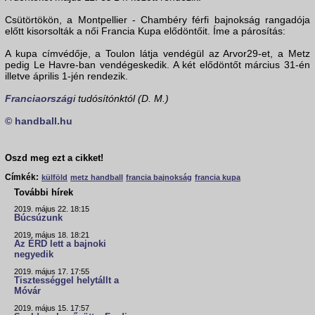
Csütörtökön, a Montpellier - Chambéry férfi bajnokság rangadója
előtt kisorsolták a női Francia Kupa elődöntőit. Íme a párosítás:
A kupa címvédője, a Toulon látja vendégül az Arvor29-et, a Metz
pedig Le Havre-ban vendégeskedik. A két elődöntőt március 31-én
illetve április 1-jén rendezik.
Franciaország
i tudósítónktól (D. M.)
© handball.hu
Oszd meg ezt a cikket!
Címkék:
külföld
metz handball
francia bajnokság
francia kupa
További hírek
2019. május 22. 18:15
Búcsúzunk
2019. május 18. 18:21
Az ÉRD lett a bajnoki
negyedik
2019. május 17. 17:55
Tisztességgel helytállt a
Móvár
2019. május 15. 17:57