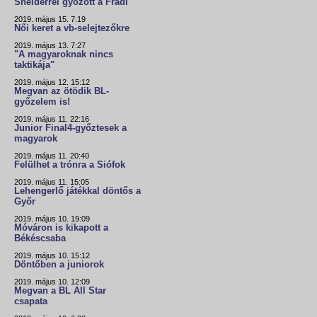
Snelderrel győzött a Fradi
2019. május 15. 7:19
Női keret a vb-selejtezőkre
2019. május 13. 7:27
"A magyaroknak nincs
taktikája"
2019. május 12. 15:12
Megvan az ötödik BL-
győzelem is!
2019. május 11. 22:16
Junior Final4-győztesek a
magyarok
2019. május 11. 20:40
Felülhet a trónra a Siófok
2019. május 11. 15:05
Lehengerlő játékkal döntős a
Győr
2019. május 10. 19:09
Móváron is kikapott a
Békéscsaba
2019. május 10. 15:12
Döntőben a juniorok
2019. május 10. 12:09
Megvan a BL All Star
csapata