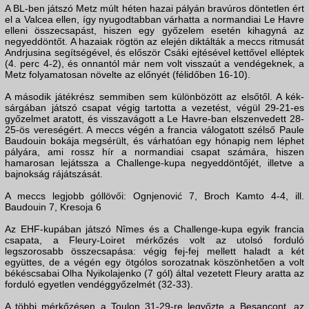
A BL-ben játszó Metz múlt héten hazai pályán bravúros döntetlen ért
el a Valcea ellen, így nyugodtabban várhatta a normandiai Le Havre
elleni összecsapást, hiszen egy győzelem esetén kihagyná az
negyeddöntőt. A hazaiak rögtön az elején diktálták a meccs ritmusát
Andrjusina segítségével, és először Csáki ejtésével kettővel elléptek
(4. perc 4-2), és onnantól már nem volt visszaút a vendégeknek, a
Metz folyamatosan növelte az előnyét (félidőben 16-10).
A második játékrész semmiben sem különbözött az elsőtől. A kék-
sárgában játszó csapat végig tartotta a vezetést, végül 29-21-es
győzelmet aratott, és visszavágott a Le Havre-ban elszenvedett 28-
25-ös vereségért. A meccs végén a francia válogatott szélső Paule
Baudouin bokája megsérült, és várhatóan egy hónapig nem léphet
pályára, ami rossz hír a normandiai csapat számára, hiszen
hamarosan lejátssza a Challenge-kupa negyeddöntőjét, illetve a
bajnokság rájátszását.
A meccs legjobb góllövői: Ognjenović 7, Broch Kamto 4-4, ill.
Baudouin 7, Kresoja 6
Az EHF-kupában játszó Nîmes és a Challenge-kupa egyik francia
csapata, a Fleury-Loiret mérkőzés volt az utolsó forduló
legszorosabb összecsapása: végig fej-fej mellett haladt a két
együttes, de a végén egy ötgólos sorozatnak köszönhetően a volt
békéscsabai Olha Nyikolajenko (7 gól) által vezetett Fleury aratta az
forduló egyetlen vendéggyőzelmét (32-33).
A többi mérkőzésen a Toulon 31-29-re legyőzte a Besançont, az