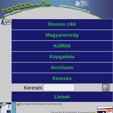
Összes cikk
Magyarország
Külföld
Képgaléria
Archívum
Keresés
Keresés
Linkek
Európai Kézilabda Szövetség
Osztrák Kézilabda Szövetség