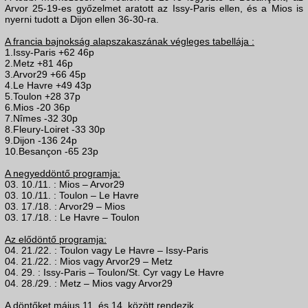
Arvor 25-19-es győzelmet aratott az Issy-Paris ellen, és a Mios is
nyerni tudott a Dijon ellen 36-30-ra.
A francia bajnokság alapszakaszának végleges tabellája :
1.Issy-Paris +62 46p
2.Metz +81 46p
3.Arvor29 +66 45p
4.Le Havre +49 43p
5.Toulon +28 37p
6.Mios -20 36p
7.Nîmes -32 30p
8.Fleury-Loiret -33 30p
9.Dijon -136 24p
10.Besançon -65 23p
A negyeddöntő programja:
03. 10./11. : Mios – Arvor29
03. 10./11. : Toulon – Le Havre
03. 17./18. : Arvor29 – Mios
03. 17./18. : Le Havre – Toulon
Az elődöntő programja:
04. 21./22. : Toulon vagy Le Havre – Issy-Paris
04. 21./22. : Mios vagy Arvor29 – Metz
04. 29. : Issy-Paris – Toulon/St. Cyr vagy Le Havre
04. 28./29. : Metz – Mios vagy Arvor29
A döntőket május 11. és 14. között rendezik.