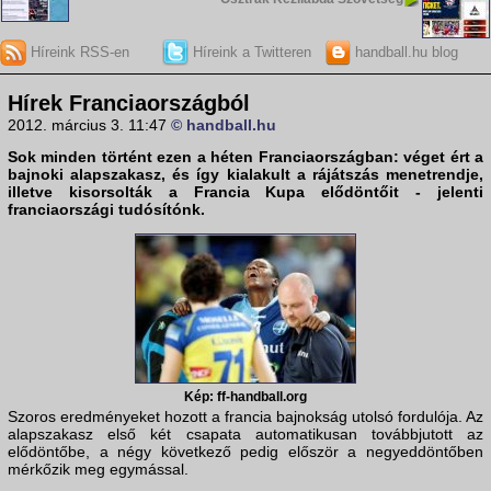
Híreink RSS-en
Híreink a Twitteren
handball.hu blog
Hírek Franciaországból
2012. március 3. 11:47
© handball.hu
Sok minden történt ezen a héten
Franciaország
ban: véget ért a
bajnoki alapszakasz
, és így kialakult a rájátszás menetrendje,
illetve kisorsolták a
Francia Kupa
elődöntőit - jelenti
franciaországi tudósítónk.
Kép: ff-handball.org
Szoros eredményeket hozott a francia bajnokság utolsó fordulója. Az
alapszakasz első két csapata automatikusan továbbjutott az
elődöntőbe, a négy következő pedig először a negyeddöntőben
mérkőzik meg egymással.