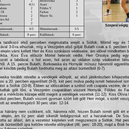
i
2
Borkowska
3
danovic
4(1)
Azari
3
ahám
2
Földes V.
1
 Ol.
1
Farkas
2
Souza
2
Mayer Sz.
1
ács Ad.
2
ai
2
Szepesi végig j
méteresek:
6/5
Hétméteresek:
5/5
lítások:
8 perc
Kiállítások:
6 perc
 találkozó első perceiben megmutatta erejét a Siófok; Mörtel egy és 
atával 3-0-ra elhúztak, míg a Veszprém első gólját Bulath csak a 6. percben lő
ő elején várni kellett Herr és Kiss szokásos védéseire, ám idővel mindketten b
tékba. Kiss Éva először Mörtel hetesét védte, Herr Orsolya pedig egy
kozott a labdával, s hol ezen, hol azon az oldalon szép védéseket látt
rtől. A 15. percre Bulath, Borkowska és Hornyák mínusz háromról egyenlítet
el később pedig Bulath fordította meg az állást büntetőből (6-7).
wska tovább növelte a vendégek előnyét, az első játékrészben kifejezette
si a 20. percben egyenlített (9-9), két perc múlva pedig ismét hetesével ism
ést a Siófok (10-9). Ebben az időszakban a szélső volt csapata vezére, de
udtak gólt lőni, a Veszprém csapatában viszont Hornyák, Földes és Far
el a mérkőzés közepe előtt megint a vendégek vezettek (11-12). Kiss Olívia k
olsó percben, Bulath viszont gyorsan szórt két gólt Herr mögé, s ezért vesz
ott az eredményjelző 30 perc után: 12-14.
ai hátrány nem csökkent, sőt, háromra nőtt, hiszen Bulath ismét gólt ért 
ő elején, ám tíz perc alatt sikerült ledolgozniuk ezt a hazaiaknak. De So
totta az állást, ám a vezetést képtelen volt megszerezni a Siófok. Hat pe
ák büntetőből újra kettőre növelte előnyüket (46. perc: 18-20), majd a Bódi he
s Adrienn szépített.