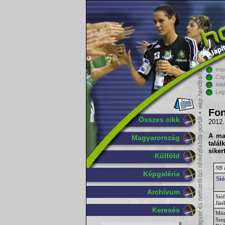
Imp
Cop
Add
Leg
Fon
Összes cikk
2012.
A ma
Magyarország
talál
sikert
Külföld
NB I
Képgaléria
Si
Archívum
Sióf
Ját
Keresés
Mör
Sze