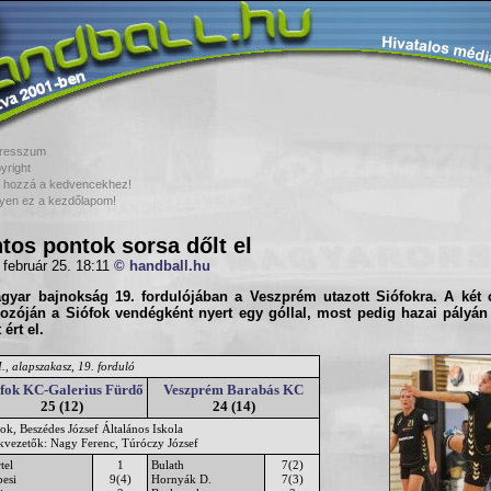
resszum
yright
 hozzá a kedvencekhez!
yen ez a kezdőlapom!
tos pontok sorsa dőlt el
 február 25. 18:11
© handball.hu
gyar bajnokság 19. fordulójában a
Veszprém
utazott
Siófokra
. A két 
kozóján a Siófok vendégként nyert egy góllal, most pedig hazai pályán
 ért el.
., alapszakasz, 19. forduló
ófok KC-Galerius Fürdő
Veszprém Barabás KC
25 (12)
24 (14)
ok, Beszédes József Általános Iskola
ékvezetők: Nagy Ferenc, Túróczy József
tel
1
Bulath
7(2)
pesi
9(4)
Hornyák D.
7(3)