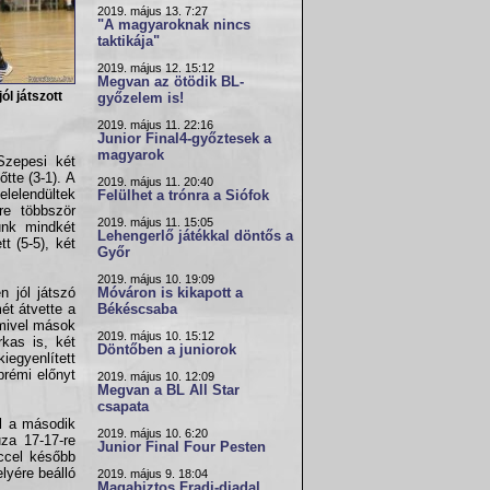
2019. május 13. 7:27
"A magyaroknak nincs
taktikája"
2019. május 12. 15:12
Megvan az ötödik BL-
ól játszott
győzelem is!
2019. május 11. 22:16
Junior Final4-győztesek a
magyarok
Szepesi két
tte (3-1). A
2019. május 11. 20:40
elelendültek
Felülhet a trónra a Siófok
re többször
2019. május 11. 15:05
unk mindkét
Lehengerlő játékkal döntős a
t (5-5), két
Győr
2019. május 10. 19:09
n jól játszó
Móváron is kikapott a
ét átvette a
Békéscsaba
 mivel mások
2019. május 10. 15:12
kas is, két
Döntőben a juniorok
iegyenlített
prémi előnyt
2019. május 10. 12:09
Megvan a BL All Star
csapata
el a második
2019. május 10. 6:20
uza 17-17-re
Junior Final Four Pesten
rccel később
lyére beálló
2019. május 9. 18:04
Magabiztos Fradi-diadal