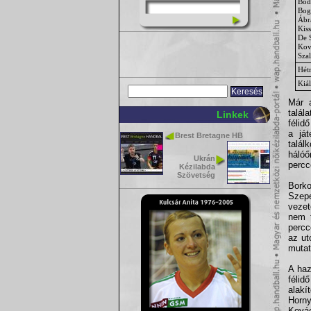
Bód
Bog
Ábr
Kiss
De 
Kov
Szal
Hét
Kiál
Már a
talál
Linkek
félid
a já
Brest Bretagne HB
talál
hálóő
Ukrán
percc
Kézilabda
Szövetség
Borko
Szepe
vezet
nem t
percc
az ut
mutat
A haz
félid
alakí
Horny
Kovác