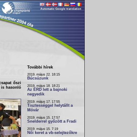
Automatic Google translation
További hírek
2019. május 22. 18:15
Búcsúzunk
csapat őszi
2019. május 18. 18:21
 is hasonló
Az ÉRD lett a bajnoki
negyedik
2019. május 17. 17:55
Tisztességgel helytállt a
Móvár
2019. május 15. 17:57
Snelderrel győzött a Fradi
2019. május 15. 7:19
Női keret a vb-selejtezőkre