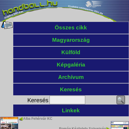
Összes cikk
Magyarország
Külföld
Képgaléria
Archívum
Keresés
Keresés
Linkek
Alba Fehérvár KC
Román Kézilabda Szövetség