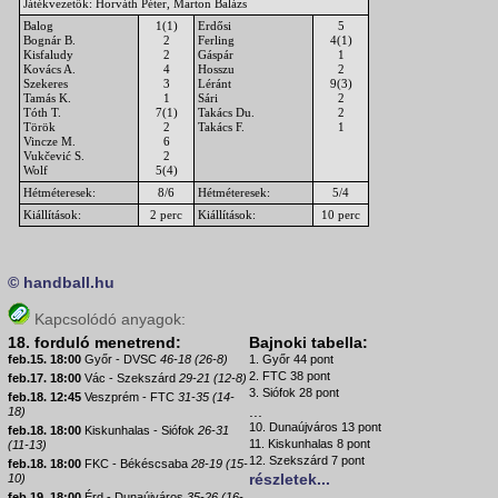
Játékvezetők: Horváth Péter, Marton Balázs
Balog
1(1)
Erdősi
5
Bognár B.
2
Ferling
4(1)
Kisfaludy
2
Gáspár
1
Kovács A.
4
Hosszu
2
Szekeres
3
Léránt
9(3)
Tamás K.
1
Sári
2
Tóth T.
7(1)
Takács Du.
2
Török
2
Takács F.
1
Vincze M.
6
Vukčević S.
2
Wolf
5(4)
Hétméteresek:
8/6
Hétméteresek:
5/4
Kiállítások:
2 perc
Kiállítások:
10 perc
© handball.hu
Kapcsolódó anyagok:
18. forduló menetrend:
Bajnoki tabella:
feb.15. 18:00
Győr - DVSC
46-18 (26-8)
1. Győr 44 pont
2. FTC 38 pont
feb.17. 18:00
Vác - Szekszárd
29-21 (12-8)
3. Siófok 28 pont
feb.18. 12:45
Veszprém - FTC
31-35 (14-
...
18)
10. Dunaújváros 13 pont
feb.18. 18:00
Kiskunhalas - Siófok
26-31
11. Kiskunhalas 8 pont
(11-13)
12. Szekszárd 7 pont
feb.18. 18:00
FKC - Békéscsaba
28-19 (15-
részletek...
10)
feb.19. 18:00
Érd - Dunaújváros
35-26 (16-