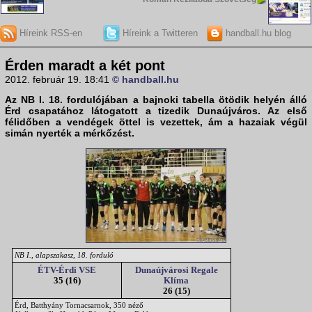
Híreink RSS-en
Híreink a Twitteren
handball.hu blog
Érden maradt a két pont
2012. február 19. 18:41
© handball.hu
Az NB I. 18. fordulójában a bajnoki tabella ötödik helyén álló
Érd
csapatához látogatott a tizedik
Dunaújváros
. Az első
félidőben a vendégek öttel is vezettek, ám a hazaiak végül
simán nyerték a mérkőzést.
NB I., alapszakasz, 18. forduló
ÉTV-Érdi VSE
Dunaújvárosi Regale
35 (16)
Klíma
26 (15)
Érd, Batthyány Tornacsarnok, 350 néző