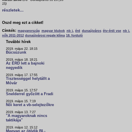
15)
részletek...
Oszd meg ezt a cikket!
Címkék:
magyarország
magyar klubok
nb i.
érd
dunaújváros
étv-érdi vse
nb i.
nők 2011-2012
dunaújvárosi regale klíma
18. forduló
További hírek
2019. május 22. 18:15
Búcsúzunk
2019. május 18. 18:21
Az ÉRD lett a bajnoki
negyedik
2019. május 17. 17:55
Tisztességgel helytállt a
Móvár
2019. május 15. 17:57
Snelderrel győzött a Fradi
2019. május 15. 7:19
Női keret a vb-selejtezőkre
2019. május 13. 7:27
"A magyaroknak nincs
taktikája"
2019. május 12. 15:12
Megvan az ötödik BL-