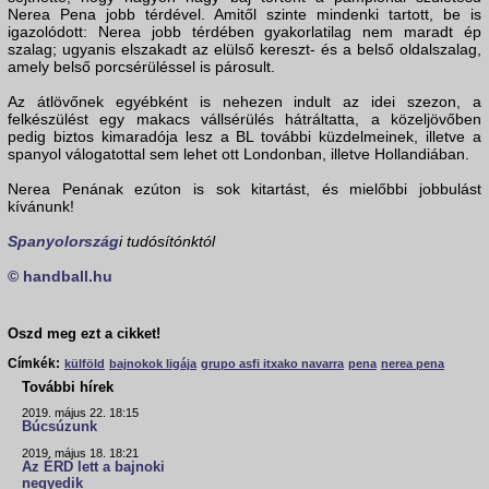
Nerea Pena jobb térdével. Amitől szinte mindenki tartott, be is
igazolódott: Nerea jobb térdében gyakorlatilag nem maradt ép
szalag; ugyanis elszakadt az elülső kereszt- és a belső oldalszalag,
amely belső porcsérüléssel is párosult.
Az átlövőnek egyébként is nehezen indult az idei szezon, a
felkészülést egy makacs vállsérülés hátráltatta, a közeljövőben
pedig biztos kimaradója lesz a BL további küzdelmeinek, illetve a
spanyol válogatottal sem lehet ott Londonban, illetve Hollandiában.
Nerea Penának ezúton is sok kitartást, és mielőbbi jobbulást
kívánunk!
Spanyolország
i tudósítónktól
© handball.hu
Oszd meg ezt a cikket!
Címkék:
külföld
bajnokok ligája
grupo asfi itxako navarra
pena
nerea pena
További hírek
2019. május 22. 18:15
Búcsúzunk
2019. május 18. 18:21
Az ÉRD lett a bajnoki
negyedik