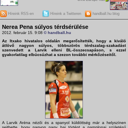
Híreink RSS-en
Híreink a Twitteren
handball.hu blog
Nerea Pena súlyos térdsérülése
2012. február 15. 9:08
© handball.hu
Az
Itxako
hivatalos oldalán megerősítették, hogy a kiváló
átlövő nagyon súlyos, többszörös térdszalag-szakadást
szenvedett a
Larvik
elleni BL-összecsapáson, s ezzel
gyakorlatilag elbúcsúzhat a szezon további mérkőzéseitől.
A Larvik Aréna nézői és a spanyol küldöttség már a helyszínen
sejthette, hogy nagyon nagy baj történt a pamplonai születésű