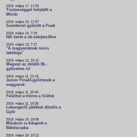
2019. május 17. 17:55
Tisztességgel helytállt a
Móvár
2019. május 15. 17:57
Snelderrel győzött a Fradi
2019. május 15. 7:19
Női keret a vb-selejtezőkre
2019. május 13. 7:27
"A magyaroknak nincs
taktikája"
2019. május 12. 15:12
Megvan az ötödik BL-
győzelem is!
2019. május 11. 22:16
Junior Final4-győztesek a
magyarok
2019. május 11. 20:40
Felülhet a trónra a Siófok
2019. május 11. 15:05
Lehengerlő játékkal döntős a
Győr
2019. május 10. 19:09
Móváron is kikapott a
Békéscsaba
2019. május 10. 15:12