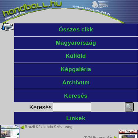
Összes cikk
Magyarország
Külföld
Képgaléria
Archívum
Keresés
Keresés
Linkek
Brazil Kézilabda Szövetség
GVM Europe-Vác