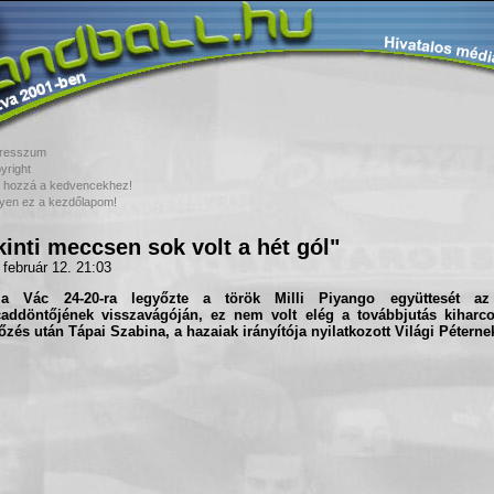
resszum
yright
 hozzá a kedvencekhez!
yen ez a kezdőlapom!
kinti meccsen sok volt a hét gól"
 február 12. 21:03
 a
Vác
24-20-ra legyőzte a török
Milli Piyango
együttesét az
caddöntőjének visszavágóján, ez nem volt elég a továbbjutás kiharc
zés után Tápai Szabina, a hazaiak irányítója nyilatkozott Világi Péterne