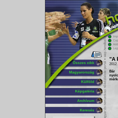
Imp
Cop
Add
Leg
"A 
Összes cikk
2012.
Bár
Magyarország
nyol
mérkő
Külföld
Képgaléria
Archívum
Keresés