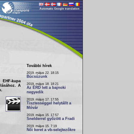
Automatic Google translation
További hírek
2019. május 22. 18:15
Búcsúzunk
 EHF-kupa
2019. május 18. 18:21
olásához. A
Az ÉRD lett a bajnoki
k.
negyedik
2019. május 17. 17:55
Tisztességgel helytállt a
Móvár
2019. május 15. 17:57
Snelderrel győzött a Fradi
2019. május 15. 7:19
Női keret a vb-selejtezőkre