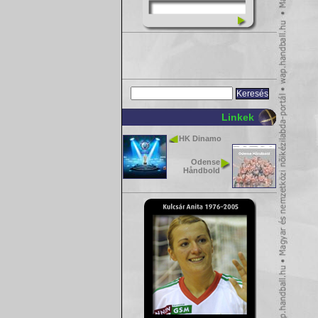
Linkek
HK Dinamo
Odense
Håndbold