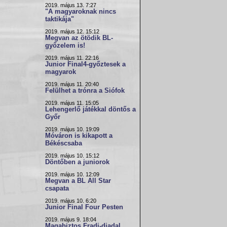
2019. május 13. 7:27
"A magyaroknak nincs
taktikája"
2019. május 12. 15:12
Megvan az ötödik BL-
győzelem is!
2019. május 11. 22:16
Junior Final4-győztesek a
magyarok
2019. május 11. 20:40
Felülhet a trónra a Siófok
2019. május 11. 15:05
Lehengerlő játékkal döntős a
Győr
2019. május 10. 19:09
Móváron is kikapott a
Békéscsaba
2019. május 10. 15:12
Döntőben a juniorok
2019. május 10. 12:09
Megvan a BL All Star
csapata
2019. május 10. 6:20
Junior Final Four Pesten
2019. május 9. 18:04
Magabiztos Fradi-diadal