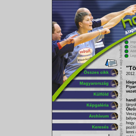
Imp
Cop
Add
Leg
"Tö
Összes cikk
2012.
Idege
Magyarország
Piya
vezet
Külföld
handb
lányo
Képgaléria
Ökrö
Veszp
Archívum
bélye
hogy 
Keresés
pozit
lenni