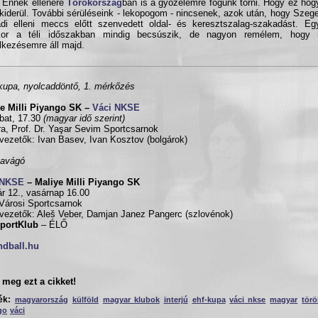
. Ennek ellenére
Törökország
ban is a győzelemre fogunk törni. Hogy ez hogy
kiderül. További sérüléseink - lekopogom - nincsenek, azok után, hogy Szege
di elleni meccs előtt szenvedett oldal- és keresztszalag-szakadást. Eg
nkor a téli időszakban mindig becsúszik, de nagyon remélem, hogy 
lkezésemre áll majd.
upa, nyolcaddöntő, 1. mérkőzés
e Milli Piyango SK –
Váci NKSE
bat, 17.30
(magyar idő szerint)
a, Prof. Dr. Yaşar Sevim Sportcsarnok
vezetők: Ivan Basev, Ivan Kosztov (bolgárok)
zavágó
 NKSE
– Maliye Milli Piyango SK
ár 12., vasárnap 16.00
Városi Sportcsarnok
vezetők: Aleš Veber, Damjan Janez Pangerc (szlovénok)
SportKlub
– ÉLŐ
ndball.hu
meg ezt a cikket!
ék:
magyarország
külföld
magyar klubok
interjú
ehf-kupa
váci nkse
magyar
törö
go
váci