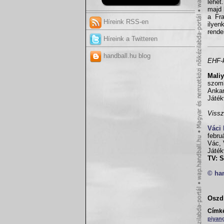
lehet
majd 
a Fra
Híreink RSS-en
ilye
rende
Híreink a Twitteren
handball.hu blog
EHF-k
Maliy
szom
Ankar
Játék
Viss
Váci
febru
Vác, 
Játék
TV: 
© ha
Oszd 
Címk
piyan