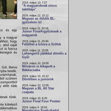
2019. május 13. 7:27
"A magyaroknak nincs
taktikája"
2019. május 12. 15:12
Megvan az ötödik BL-
győzelem is!
2019. május 11. 22:16
hoz és egy
Junior Final4-győztesek a
magyarok
gy a magyar
 ahhoz, hogy
2019. május 11. 20:40
Felülhet a trónra a Siófok
, ahol saját
zt is furcsa
2019. május 11. 15:05
ntenegrói és
Lehengerlő játékkal döntős a
Győr
2019. május 10. 19:09
Móváron is kikapott a
Gól, illetve
Békéscsaba
nyba terelik.
a számítanak,
2019. május 10. 15:12
mból szűrtem
Döntőben a juniorok
 szempontból
2019. május 10. 12:09
 előtt több
Megvan a BL All Star
csapata
bnek tűnik.
2019. május 10. 6:20
Junior Final Four Pesten
nte kötelező
2019. május 9. 18:04
roblematikus
Magabiztos Fradi-diadal