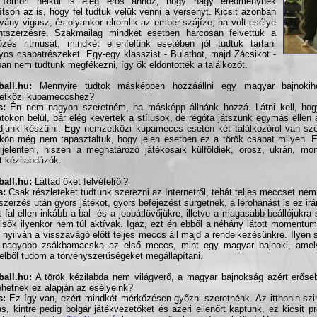
Tomori nélkül is elég erős ahhoz, hogy nagy eredménynek
tson az is, hogy fel tudtuk velük venni a versenyt. Kicsit azonban
vány vigasz, és olyankor elromlik az ember szájíze, ha volt esélye
ntszerzésre. Szakmailag mindkét esetben harcosan felvettük a
zés ritmusát, mindkét ellenfelünk esetében jól tudtuk tartani
yos csapatrészeket. Egy-egy klasszist - Bulathot, majd Zácsikot -
an nem tudtunk megfékezni, így ők eldöntötték a találkozót.
all.hu:
Mennyire tudtok másképpen hozzáállni egy magyar bajnoki
etközi kupameccshez?
s:
Én nem nagyon szeretném, ha másképp állnánk hozzá. Látni kell, ho
tokon belül, bár elég kevertek a stílusok, de régóta játszunk egymás ellen
udjunk készülni. Egy nemzetközi kupameccs esetén két találkozóról van szó
kön még nem tapasztaltuk, hogy jelen esetben ez a török csapat milyen. E
ijelenteni, hiszen a meghatározó játékosaik külföldiek, orosz, ukrán, mo
t kézilabdázók.
all.hu:
Láttad őket felvételről?
s:
Csak részleteket tudtunk szerezni az Internetről, tehát teljes meccset nem. 
szerzés után gyors játékot, gyors befejezést sürgetnek, a lerohanást is ez irá
lt fal ellen inkább a bal- és a jobbátlövőjükre, illetve a magasabb beállójukr
lsők ilyenkor nem túl aktívak. Igaz, ezt én ebből a néhány látott momentu
e nyilván a visszavágó előtt teljes meccs áll majd a rendelkezésünkre. Ilyen
t nagyobb zsákbamacska az első meccs, mint egy magyar bajnoki, amely
telből tudom a törvényszerűségeket megállapítani.
all.hu:
A török kézilabda nem világverő, a magyar bajnokság azért erőseb
ehetnek ez alapján az esélyeink?
s:
Ez így van, ezért mindkét mérkőzésen győzni szeretnénk. Az itthonin szi
ás, kintre pedig bolgár játékvezetőket és azeri ellenőrt kaptunk, ez kicsit p