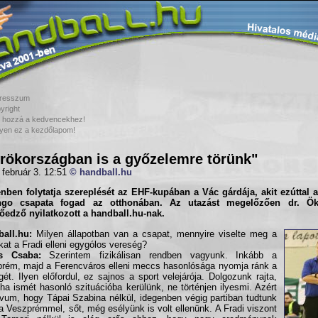
resszum
yright
 hozzá a kedvencekhez!
yen ez a kezdőlapom!
rökországban is a győzelemre törünk"
 február 3. 12:51
© handball.hu
nben folytatja szereplését az
EHF-kupá
ban a
Vác
gárdája, akit ezúttal 
ngo
csapata fogad az otthonában. Az utazást megelőzően
dr. Ö
őedző nyilatkozott a
handball.hu
-nak.
all.hu:
Milyen állapotban van a csapat, mennyire viselte meg a
kat a Fradi elleni egygólos vereség?
s Csaba:
Szerintem fizikálisan rendben vagyunk. Inkább a
rém, majd a Ferencváros elleni meccs hasonlósága nyomja ránk a
gét. Ilyen előfordul, ez sajnos a sport velejárója. Dolgozunk rajta,
ha ismét hasonló szituációba kerülünk, ne történjen ilyesmi. Azért
ívum, hogy Tápai Szabina nélkül, idegenben végig partiban tudtunk
 a Veszprémmel, sőt, még esélyünk is volt ellenünk. A Fradi viszont