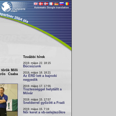
Automatic Google translation
További hírek
2019. május 22. 18:15
Búcsúzunk
a török
Milli
2019. május 18. 18:21
krös Csaba
Az ÉRD lett a bajnoki
negyedik
2019. május 17. 17:55
Tisztességgel helytállt a
Móvár
2019. május 15. 17:57
Snelderrel győzött a Fradi
2019. május 15. 7:19
Női keret a vb-selejtezőkre