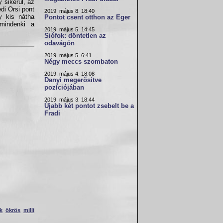
 sikerül, az
di Orsi pont
2019. május 8. 18:40
y kis nátha
Pontot csent otthon az Eger
mindenki a
2019. május 5. 14:45
Siófok: döntetlen az
odavágón
2019. május 5. 6:41
Négy meccs szombaton
2019. május 4. 18:08
Danyi megerősítve
pozíciójában
2019. május 3. 18:44
Újabb két pontot zsebelt be a
Fradi
k
ökrös
milli