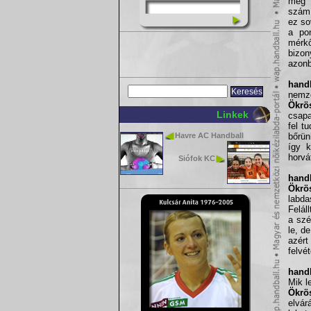
még 
számí
ez so
a po
mérkő
bizon
azonb
handb
nemz
Ökrö
Linkek
csapa
fel t
Havre AC Handball
bőrün
így k
horvá
Siófok KC
handb
Ökrö
labda
Felál
a szé
le, d
azér
felvé
handb
Mik l
Ökrö
elvár