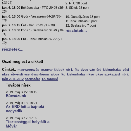
(13-17)
2. FTC 38 pont
jan. 6. 18:00
Békéscsaba - FTC
29-28 (15-
3. Siófok 28 pont
15)
...
jan. 6. 18:00
Győr - Veszprém
44-26 (24-
10. Dunaújváros 13 pont
10)
11. Kiskunhalas 8 pont
jan. 7. 16:15
Érd - Vác
31-21 (13-10)
12. Szekszárd 7 pont
részletek...
jan. 7. 18:00
DVSC - Szekszárd
31-24 (18-
11)
jan. 7. 18:00
FKC - Kiskunhalas
30-27 (17-
10)
részletek...
Oszd meg ezt a cikket!
Címkék:
magyarország
magyar klubok
nb i.
fkc
dvsc
vác
érd
kiskunhalas
váci
nkse
étv-érdi vse
dvsc-fórum
alcoa fkc
kiskunhalas nkse
ukse szekszárd
nb i.
nők 2011-2012
szekszárd
12. forduló
További hírek
2019. május 22. 18:15
Búcsúzunk
2019. május 18. 18:21
Az ÉRD lett a bajnoki
negyedik
2019. május 17. 17:55
Tisztességgel helytállt a
Móvár