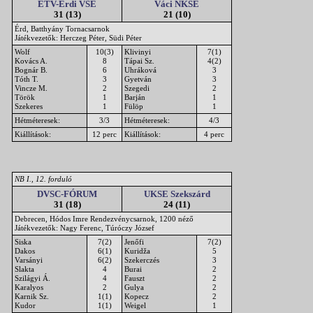
ÉTV-Érdi VSE
Váci NKSE
31 (13)
21 (10)
Érd, Batthyány Tornacsarnok
Játékvezetők: Herczeg Péter, Südi Péter
Wolf
10(3)
Klivinyi
7(1)
Kovács A.
8
Tápai Sz.
4(2)
Bognár B.
6
Uhráková
3
Tóth T.
3
Gyetván
3
Vincze M.
2
Szegedi
2
Török
1
Barján
1
Szekeres
1
Fülöp
1
Hétméteresek:
3/3
Hétméteresek:
4/3
Kiállítások:
12 perc
Kiállítások:
4 perc
NB I., 12. forduló
DVSC-FÓRUM
UKSE Szekszárd
31 (18)
24 (11)
Debrecen, Hódos Imre Rendezvénycsarnok, 1200 néző
Játékvezetők: Nagy Ferenc, Túróczy József
Siska
7(2)
Jenőfi
7(2)
Dakos
6(1)
Kuridža
5
Varsányi
6(2)
Szekerczés
3
Slakta
4
Burai
2
Szilágyi Á.
4
Fauszt
2
Karalyos
2
Gulya
2
Karnik Sz.
1(1)
Kopecz
2
Kudor
1(1)
Weigel
1