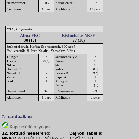
Hétméteresek:
10/7
Hétméteresek:
2/2
Kiállítások:
8 perc
Kiállítások:
12 perc
NB I., 12. forduló
Alcoa FKC
Kiskunhalas NKSE
30 (17)
27 (10)
Székesfehérvár, Köfém Sportcsarnok, 800 néző
Játékvezetők: B. Pech Katalin, Vágvölgyi Mária
Tilinger
8
Szamoránsky A.
7
Triscsuk
8(2)
Barna
6
Nikšić
6
Sterbik
6
Horváth B.
3
Valovics
3(1)
Németh K.
2
Takács B.
2(2)
Vaszari
2
Tápai A.
1
Bízik
1
Kurgyis
1
Fehér
1(1)
Hétméteresek:
3/2
Hétméteresek:
7/4
Kiállítások:
8 perc
Kiállítások:
6 perc
© handball.hu
Kapcsolódó anyagok:
12. forduló menetrend:
Bajnoki tabella:
jan. 6. 18:00
Dunaújváros - Siófok
27-32
1. Győr 44 pont