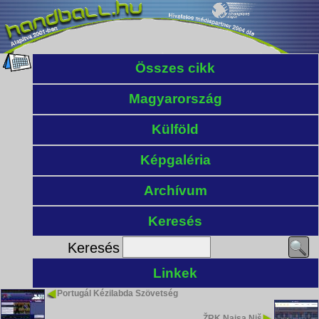
Összes cikk
Magyarország
Külföld
Képgaléria
Archívum
Keresés
Keresés
Linkek
Portugál Kézilabda Szövetség
ŽRK Naisa Niš