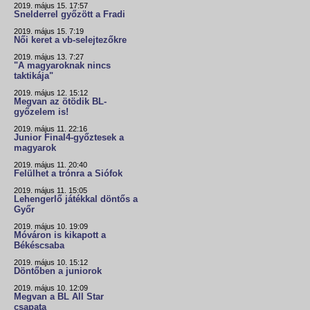
2019. május 15. 17:57
Snelderrel győzött a Fradi
2019. május 15. 7:19
Női keret a vb-selejtezőkre
2019. május 13. 7:27
"A magyaroknak nincs
taktikája"
2019. május 12. 15:12
Megvan az ötödik BL-
győzelem is!
2019. május 11. 22:16
Junior Final4-győztesek a
magyarok
2019. május 11. 20:40
Felülhet a trónra a Siófok
2019. május 11. 15:05
Lehengerlő játékkal döntős a
Győr
2019. május 10. 19:09
Móváron is kikapott a
Békéscsaba
2019. május 10. 15:12
Döntőben a juniorok
2019. május 10. 12:09
Megvan a BL All Star
csapata