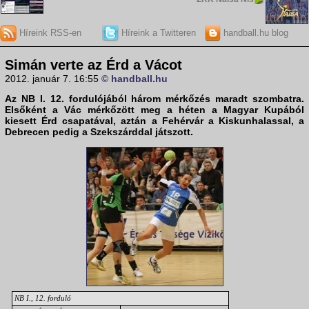
Híreink RSS-en
Híreink a Twitteren
handball.hu blog
Simán verte az Érd a Vácot
2012. január 7. 16:55
© handball.hu
Az
NB I. 12. forduló
jából három mérkőzés maradt szombatra.
Elsőként a
Vác
mérkőzött meg a héten a Magyar Kupából
kiesett
Érd
csapatával, aztán a
Fehérvár
a
Kiskunhalas
sal, a
Debrecen
pedig a
Szekszárd
dal játszott.
NB I., 12. forduló