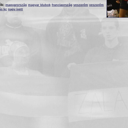
ék:
magyarország
magyar klubok
franciaország
veszprém
veszprém
ás kc
nagy ivett