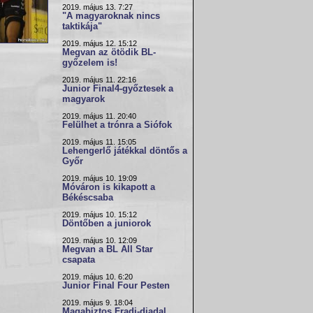
2019. május 13. 7:27
"A magyaroknak nincs
taktikája"
2019. május 12. 15:12
Megvan az ötödik BL-
győzelem is!
2019. május 11. 22:16
Junior Final4-győztesek a
magyarok
2019. május 11. 20:40
Felülhet a trónra a Siófok
2019. május 11. 15:05
Lehengerlő játékkal döntős a
Győr
2019. május 10. 19:09
Móváron is kikapott a
Békéscsaba
2019. május 10. 15:12
Döntőben a juniorok
2019. május 10. 12:09
Megvan a BL All Star
csapata
2019. május 10. 6:20
Junior Final Four Pesten
2019. május 9. 18:04
Magabiztos Fradi-diadal