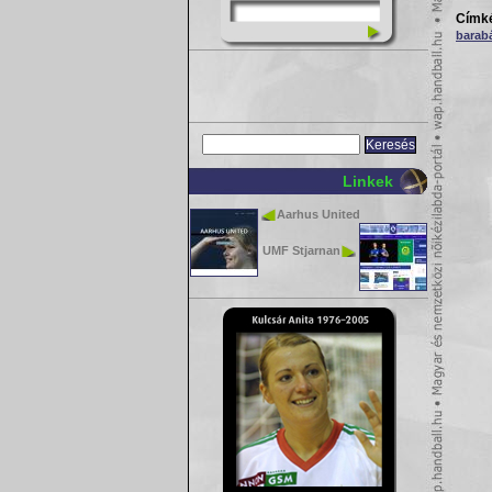
Címk
barab
Linkek
Aarhus United
UMF Stjarnan