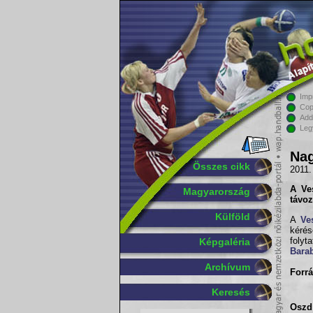
Imp
Cop
Add
Leg
Nag
Összes cikk
2011.
A
Ve
Magyarország
távoz
Külföld
A
Ve
kérés
folyt
Képgaléria
Bara
Archívum
Forrá
Keresés
Oszd 