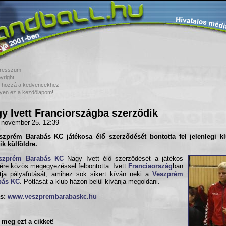
resszum
yright
 hozzá a kedvencekhez!
yen ez a kezdőlapom!
y Ivett Franciországba szerződik
 november 25. 12:39
szprém Barabás KC
játékosa élő szerződését bontotta fel jelenlegi kl
ik külföldre.
szprém Barabás KC
Nagy Ivett élő szerződését a játékos
ére közös megegyezéssel felbontotta. Ivett
Franciaország
ban
atja pályafutását, amihez sok sikert kíván neki a
Veszprém
bás KC
. Pótlását a klub házon belül kívánja megoldani.
s:
www.veszprembarabaskc.hu
meg ezt a cikket!