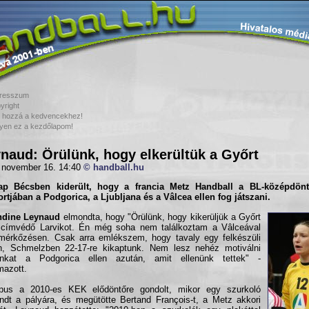
resszum
yright
 hozzá a kedvencekhez!
yen ez a kezdőlapom!
naud: Örülünk, hogy elkerültük a Győrt
 november 16. 14:40
© handball.hu
ap Bécsben kiderült, hogy a francia
Metz Handball
a
BL-középdön
rtjában a Podgorica, a Ljubljana és a Vâlcea ellen fog játszani.
dine Leynaud
elmondta, hogy "Örülünk, hogy kikerüljük a Győrt
 címvédő Larvikot. Én még soha nem találkoztam a Vâlceával
mérkőzésen. Csak arra emlékszem, hogy tavaly egy felkészüli
n, Schmelzben 22-17-re kikaptunk. Nem lesz nehéz motiválni
nkat a Podgorica ellen azután, amit ellenünk tettek" -
mazott.
pus a 2010-es KEK elődöntőre gondolt, mikor egy szurkoló
ndt a pályára, és megütötte Bertand François-t, a Metz akkori