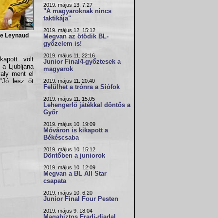
2019. május 13. 7:27
"A magyaroknak nincs
taktikája"
2019. május 12. 15:12
e Leynaud
Megvan az ötödik BL-
győzelem is!
2019. május 11. 22:16
apott volt
Junior Final4-győztesek a
 a Ljubljana
magyarok
valy ment el
 "Jó lesz őt
2019. május 11. 20:40
Felülhet a trónra a Siófok
2019. május 11. 15:05
Lehengerlő játékkal döntős a
Győr
2019. május 10. 19:09
Móváron is kikapott a
Békéscsaba
2019. május 10. 15:12
Döntőben a juniorok
2019. május 10. 12:09
Megvan a BL All Star
csapata
2019. május 10. 6:20
Junior Final Four Pesten
2019. május 9. 18:04
Magabiztos Fradi-diadal