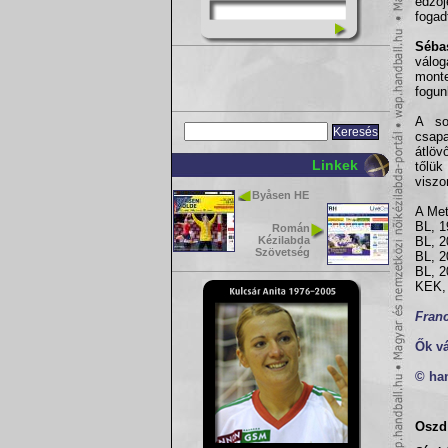
edzőj
fogad
Sébas
válo
monte
fogun
A so
csapa
átlöv
Linkek
tőlük
viszo
Byåsen HE
A Met
BL, 1
Román
Kézilabda
BL, 2
Szövetség
BL, 2
BL, 2
KEK, 
Fran
Ők v
© ha
Oszd 