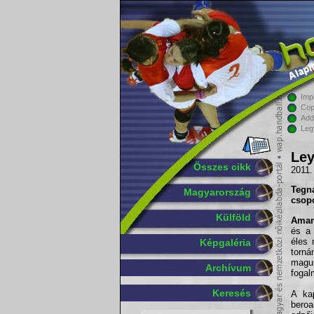
Imp
Cop
Add
Leg
Ley
Összes cikk
2011.
Tegn
Magyarország
csopo
Külföld
Aman
és a
éles 
Képgaléria
torná
magu
Archívum
fogal
Keresés
A ka
beroa