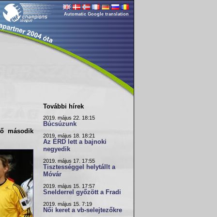
Automatic Google translation
További hírek
2019. május 22. 18:15
Búcsúzunk
tő
második
2019. május 18. 18:21
Az ÉRD lett a bajnoki
negyedik
2019. május 17. 17:55
Tisztességgel helytállt a
Móvár
2019. május 15. 17:57
Snelderrel győzött a Fradi
2019. május 15. 7:19
Női keret a vb-selejtezőkre