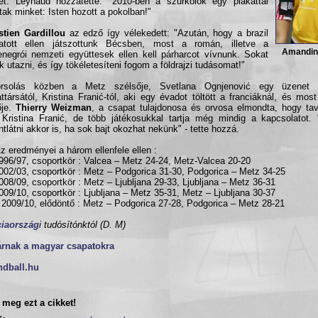
ét. Leynaud hozzátette: "2010-ben a szurkolók egy plakáttal
tak minket: Isten hozott a pokolban!"
tien Gardillou
az edző így vélekedett: "Azután, hogy a brazil
gatott ellen játszottunk Bécsben, most a román, illetve a
Amandin
negrói nemzeti együttesek ellen kell párharcot vívnunk. Sokat
k utazni, és így tökéletesíteni fogom a földrajzi tudásomat!"
rsolás közben a Metz szélsője, Svetlana Ognjenović egy üzenet k
ttársától, Kristina Franić-tól, aki egy évadot töltött a franciáknál, és most
ője.
Thierry Weizman
, a csapat tulajdonosa és orvosa elmondta, hogy ta
 Kristina Franić, de több játékosukkal tartja még mindig a kapcsolatot.
ntlátni akkor is, ha sok bajt okozhat nekünk" - tette hozzá.
z eredményei a három ellenfele ellen :
996/97, csoportkör : Valcea – Metz 24-24, Metz-Valcea 20-20
002/03, csoportkör : Metz – Podgorica 31-30, Podgorica – Metz 34-25
008/09, csoportkör : Metz – Ljubljana 29-33, Ljubljana – Metz 36-31
009/10, csoportkör : Ljubljana – Metz 35-31, Metz – Ljubljana 30-37
2009/10, elődöntő : Metz – Podgorica 27-28, Podgorica – Metz 28-21
ciaország
i tudósítónktól (D. M)
árnak a magyar csapatokra
ndball.hu
meg ezt a cikket!