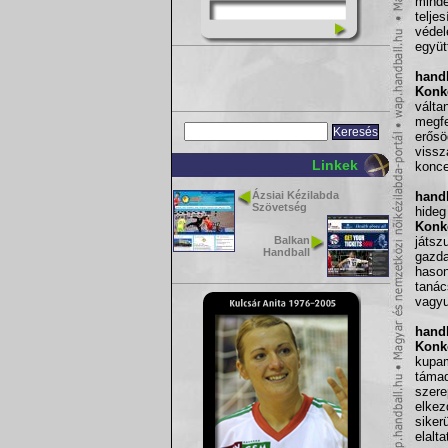
mind
telje
védel
együt
handb
Konk
válta
megfe
erősö
viss
Linkek
konce
Ázsiai Kézilabda
handb
Szövetség
hideg
Konk
Balkan
játsz
Handball
gazd
hason
tanác
vagy
handb
Konk
kupam
táma
szere
elkez
siker
elalt