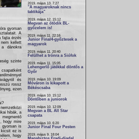
2019. május 13. 7:27
"A magyaroknak nincs
taktikája"
2019. május 12. 15:12
Megvan az ötödik BL-
győzelem is!
dóra gyorsan
ztalatait. A
2019. május 11. 22:16
fajta érzés
Junior Final4-győztesek a
 nem kellett
magyarok
 a dánokra
2019. május 11. 20:40
Felülhet a trónra a Siófok
eség szinte
2019. május 11. 15:05
Lehengerlő játékkal döntős a
 csapatként
Győr
kerélménnyel
2019. május 10. 19:09
vágyról és
Móváron is kikapott a
osszú rossz
Békéscsaba
lényeg, ezen
2019. május 10. 15:12
Döntőben a juniorok
ni?
2019. május 10. 12:09
nemzetközi
Megvan a BL All Star
kai hibák, a
csapata
t megmentő
k, hogy mire
2019. május 10. 6:20
l gyorsan is
Junior Final Four Pesten
kicsit ez is
2019. május 9. 18:04
emélem, hogy
Magabiztos Fradi-diadal