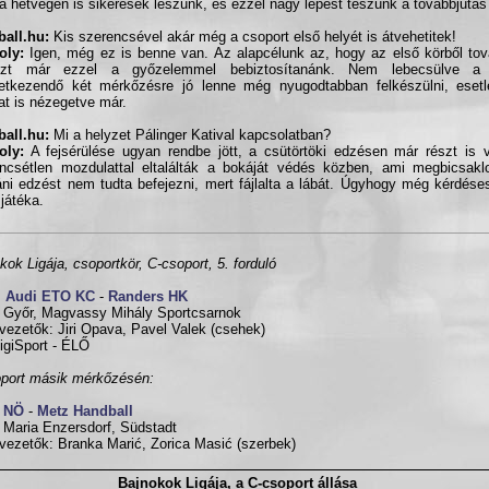
a hétvégén is sikeresek leszünk, és ezzel nagy lépést teszünk a továbbjutás 
all.hu:
Kis szerencsével akár még a csoport első helyét is átvehetitek!
oly:
Igen, még ez is benne van. Az alapcélunk az, hogy az első körből to
zt már ezzel a győzelemmel bebiztosítanánk. Nem lebecsülve a
etkezendő két mérkőzésre jó lenne még nyugodtabban felkészülni, esetle
at is nézegetve már.
all.hu:
Mi a helyzet Pálinger Katival kapcsolatban?
oly:
A fejsérülése ugyan rendbe jött, a csütörtöki edzésen már részt is 
ncsétlen mozdulattal eltalálták a bokáját védés közben, ami megbicsaklo
áni edzést nem tudta befejezni, mert fájlalta a lábát. Úgyhogy még kérdés
 játéka.
kok Ligája, csoportkör, C-csoport, 5. forduló
i Audi ETO KC
-
Randers HK
 Győr, Magvassy Mihály Sportcsarnok
vezetők: Jiri Opava, Pavel Valek (csehek)
giSport - ÉLŐ
port másik mérkőzésén:
 NÖ
-
Metz Handball
 Maria Enzersdorf, Südstadt
vezetők: Branka Marić, Zorica Masić (szerbek)
Bajnokok Ligája, a C-csoport állása