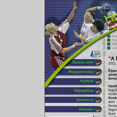
Imp
Cop
Add
Leg
"A 
Összes cikk
2011.
Éppe
Magyarország
amely
formá
Külföld
handb
legy
Képgaléria
ezútt
Konk
Archívum
amit
fennt
Keresés
fegye
ilye