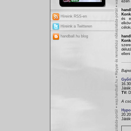
ezen 
handb
Konk
Híreink RSS-en
és e
elköv
Híreink a Twitteren
célok
handball.hu blog
handb
Konk
szere
délut
elleni
Bajno
Győr
16.30
Játék
TV:
Di
A cso
Hypo
20.20
Játék