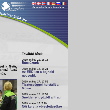
Automatic Google translation
További hírek
2019. május 22. 18:15
Búcsúzunk
égét a
Győr
,
2019. május 18. 18:21
lfelé ívelő
Az ÉRD lett a bajnoki
tük.
negyedik
2019. május 17. 17:55
Tisztességgel helytállt a
Móvár
2019. május 15. 17:57
Snelderrel győzött a Fradi
2019. május 15. 7:19
Női keret a vb-selejtezőkre