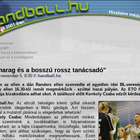
resszum
yright
 hozzá a kedvencekhez!
yen ez a kezdőlapom!
harag és a bosszú rossz tanácsadó"
 november 5. 8:00
© handball.hu
n az ellen a dán
Randers
ellen szenvedte el egyetlen idei
BL
-veres
 ellen 16.30-tól ismét megmérkőzik - ezúttal hazai pályán. Az ETO fe
ja bizakodásra adhat okot. A találkozó előtt
Konkoly Csaba
edzőt kérdez
all.hu:
Az elmúlt hétvégén kilenc góllal sikerült
őznötök idegenben a Metz gárdáját. Azt hiszem,
al a mutatott játékkal is elégedettek lehetünk!
oly Csaba:
Mindenképpen az jellemzett minket,
 szeretnénk a továbbiakban is folyamatosan
artani: az a fajta csapatmunka, összefogás, taktikai
lem, ami ahhoz szükséges, hogy az ilyen szintű,
n hőfokú mérkőzéseket megnyerhessünk. Ezért