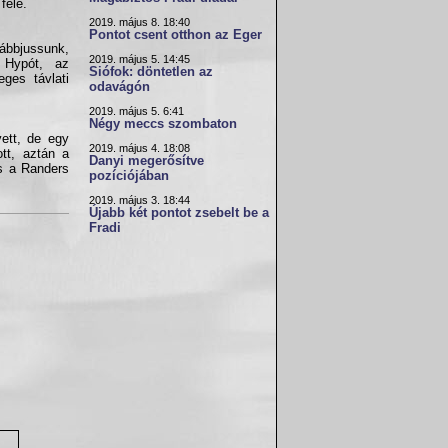
felé.
2019. május 8. 18:40
Pontot csent otthon az Eger
vábbjussunk,
2019. május 5. 14:45
 Hypót, az
Siófok: döntetlen az
ges távlati
odavágón
2019. május 5. 6:41
Négy meccs szombaton
vett, de egy
2019. május 4. 18:08
tt, aztán a
Danyi megerősítve
es a Randers
pozíciójában
2019. május 3. 18:44
Újabb két pontot zsebelt be a
Fradi