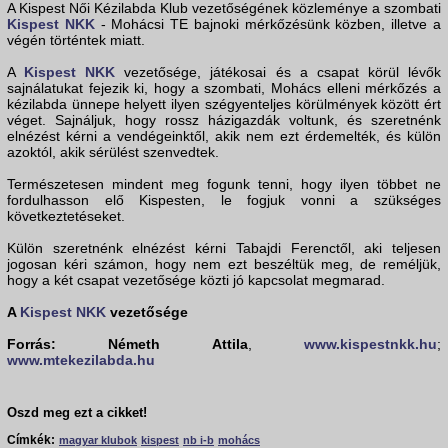
A Kispest Női Kézilabda Klub vezetőségének közleménye a szombati
Kispest NKK
- Mohácsi TE bajnoki mérkőzésünk közben, illetve a
végén történtek miatt.
A
Kispest NKK
vezetősége, játékosai és a csapat körül lévők
sajnálatukat fejezik ki, hogy a szombati, Mohács elleni mérkőzés a
kézilabda ünnepe helyett ilyen szégyenteljes körülmények között ért
véget. Sajnáljuk, hogy rossz házigazdák voltunk, és szeretnénk
elnézést kérni a vendégeinktől, akik nem ezt érdemelték, és külön
azoktól, akik sérülést szenvedtek.
Természetesen mindent meg fogunk tenni, hogy ilyen többet ne
fordulhasson elő Kispesten, le fogjuk vonni a szükséges
következtetéseket.
Külön szeretnénk elnézést kérni Tabajdi Ferenctől, aki teljesen
jogosan kéri számon, hogy nem ezt beszéltük meg, de reméljük,
hogy a két csapat vezetősége közti jó kapcsolat megmarad.
A
Kispest NKK
vezetősége
Forrás: Németh Attila
,
www.kispestnkk.hu
;
www.mtekezilabda.hu
Oszd meg ezt a cikket!
Címkék:
magyar klubok
kispest
nb i-b
mohács