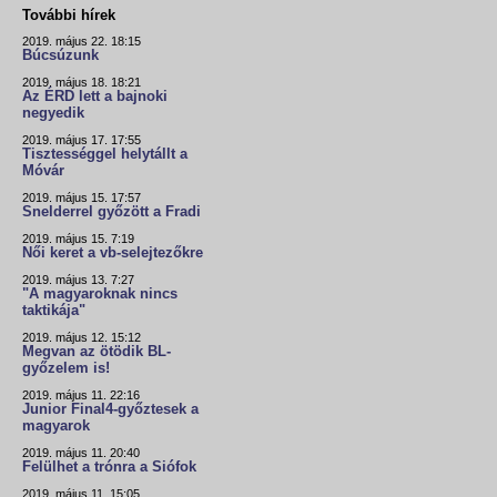
További hírek
2019. május 22. 18:15
Búcsúzunk
2019. május 18. 18:21
Az ÉRD lett a bajnoki
negyedik
2019. május 17. 17:55
Tisztességgel helytállt a
Móvár
2019. május 15. 17:57
Snelderrel győzött a Fradi
2019. május 15. 7:19
Női keret a vb-selejtezőkre
2019. május 13. 7:27
"A magyaroknak nincs
taktikája"
2019. május 12. 15:12
Megvan az ötödik BL-
győzelem is!
2019. május 11. 22:16
Junior Final4-győztesek a
magyarok
2019. május 11. 20:40
Felülhet a trónra a Siófok
2019. május 11. 15:05