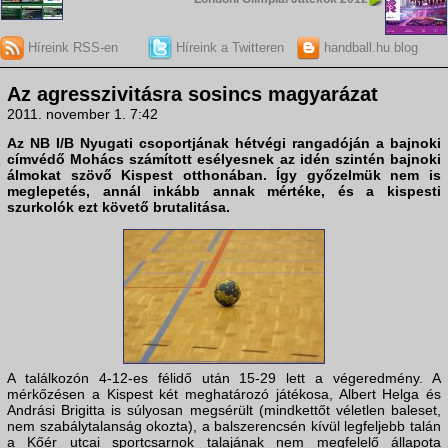
Híreink RSS-en
Híreink a Twitteren
handball.hu blog
Az agresszivitásra sosincs magyarázat
2011. november 1. 7:42
Az
NB I/B Nyugati csoport
jának hétvégi rangadóján a bajnoki
címvédő
Mohács
számított esélyesnek az idén szintén bajnoki
álmokat szövő
Kispest
otthonában. Így győzelmük nem is
meglepetés, annál inkább annak mértéke, és a kispesti
szurkolók ezt követő brutalitása.
A találkozón 4-12-es félidő után 15-29 lett a végeredmény. A
mérkőzésen a Kispest két meghatározó játékosa, Albert Helga és
Andrási Brigitta is súlyosan megsérült (mindkettőt véletlen baleset,
nem szabálytalanság okozta), a balszerencsén kívül legfeljebb talán
a Kőér utcai sportcsarnok talajának nem megfelelő állapota