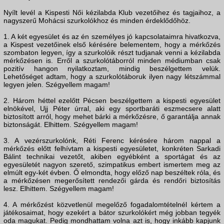
Nyílt levél a Kispesti Női kézilabda Klub vezetőihez és tagjaihoz, a
nagyszerű Mohácsi szurkolókhoz és minden érdeklődőhöz.
1. A két egyesület és az én személyes jó kapcsolataimra hivatkozva,
a Kispest vezetőinek első kérésére belementem, hogy a mérkőzés
szombaton legyen, így a szurkolóik részt tudjanak venni a kézilabda
mérkőzésen is. Erről a szurkolótáborról minden médiumban csak
pozitív hangon nyilatkoztam, mindig beszélgettem velük.
Lehetőséget adtam, hogy a szurkolótáboruk ilyen nagy létszámmal
legyen jelen. Szégyellem magam!
2. Három héttel ezelőtt Pécsen beszélgettem a kispesti egyesület
elnökével, Ujj Péter úrral, aki egy sportbaráti eszmecsere alatt
biztosított arról, hogy mehet bárki a mérkőzésre, ő garantálja annak
biztonságát. Elhittem. Szégyellem magam!
3. A vezérszurkolónk, Réti Ferenc kérésére három nappal a
mérkőzés előtt felhívtam a kispesti egyesületet, konkréten Sarkadi
Bálint technikai vezetőt, akiben egyébként a sportágat és az
egyesületét nagyon szerető, szimpatikus embert ismertem meg az
elmúlt egy-két évben. Ő elmondta, hogy előző nap beszéltek róla, és
a mérkőzésen megerősített rendezői gárda és rendőri biztosítás
lesz. Elhittem. Szégyellem magam!
4. A mérkőzést közvetlenül megelőző fogadalomtételnél kértem a
játékosaimat, hogy ezekért a bátor szurkolókért még jobban tegyék
oda magukat. Pedig mondhattam volna azt is, hogy inkább kapjunk