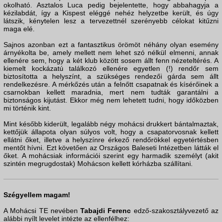
okolható. Asztalos Luca pedig bejelentette, hogy abbahagyja a
kézilabdát, így a Kispest eléggé nehéz helyzetbe került, és úgy
látszik, kénytelen lesz a tervezettnél szerényebb célokat kitűzni
maga elé.
Sajnos azonban ezt a fantasztikus örömöt néhány olyan esemény
árnyékolta be, amely mellett nem lehet szó nélkül elmenni, annak
ellenére sem, hogy a két klub között sosem állt fenn nézeteltérés. A
kiemelt kockázatú találkozó ellenére egyetlen (!) rendőr sem
biztosította a helyszínt, a szükséges rendezői gárda sem állt
rendelkezésre. A mérkőzés után a felnőtt csapatnak és kísérőinek a
csarnokban kellett maradnia, mert nem tudták garantálni a
biztonságos kijutást. Ekkor még nem lehetett tudni, hogy időközben
mi történik kint.
Mint később kiderült, legalább négy mohácsi drukkert bántalmaztak,
kettőjük állapota olyan súlyos volt, hogy a csapatorvosnak kellett
ellátni őket, illetve a helyszínre érkező rendőrökkel egyetértésben
mentőt hívni. Ezt követően az Országos Baleseti Intézetben látták el
őket. A mohácsiak információi szerint egy harmadik személyt (akit
szintén megrugdostak) Mohácson kellett kórházba szállítani.
Szégyellem magam!
A Mohácsi TE nevében
Tabajdi Ferenc
edző-szakosztályvezető az
alábbi nyílt levelet intézte az ellenfélhez: