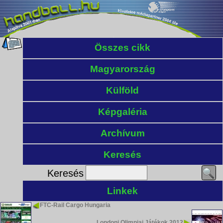
Összes cikk
Magyarország
Külföld
Képgaléria
Archívum
Keresés
Keresés
Linkek
FTC-Rail Cargo Hungaria
Londoni Olimpiai Játékok 2012