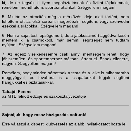
ki, de ne tegyük ki ilyen megaláztatásnak és fizikai fájdalomnak,
remélem, mondhatom, sportbarátainkat. Szégyellem magam!
5. Miután az atrocitás még a mérkőzés ideje alatt történt, nem
lehettem ott az első sorban, megpróbálni segíteni, vagy szenvedni
ezekkel a srácokkal. Szégyellem magam!
6. Nem a saját testi épségemért, de a játékosaimért aggódva későn
mentem ki a csarnokból, már semmi segítséget nem tudtam
nyújtani. Szégyellem magam!
7. Az egész viselkedésemre csak annyi mentségem lehet, hogy
jóhiszeműen, és sportemberhez méltóan jártam el. Ennek ellenére,
nagyon: Szégyellem magam!
Remélem, hogy minden sértettnek a teste és a lelke is mihamarabb
meggyógyul, és továbbra is a csapatunkat fogják segíteni
hangjukkal és biztatásukkal.
Tabajdi Ferenc
az MTE felnőtt edzője és szakosztályvezetője
Sajnáljuk, hogy rossz házigazdák voltunk!
Erre válaszul a kispesti klubvezetés az alábbi nyilatkozatot hozta le: