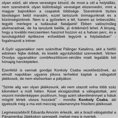
olyan edző, aki eleve vereségre készül, de most a cél a helytállás,
nem szeretnénk olyan különbségű vereséget elszenvedni, mint a
magyar bajnokikon a csapatok többsége. Szeretnénk tisztes
távolságon belül maradni, ezzel tartozunk önmagunknak és a
közönségünknek. Nem is a győzelem a tét, hanem az önbecsülés,
tegyék mérlegre a tudásukat fiataljaink! Ebben valószínűleg
alulmaradnak, de ha tanulunk belőle, jó értékmérő lehet. A lényeg,
hogy a további meccseinken hasznot hozzon ez a hatvan perc, és a
tanulságokból építkezve erősebbek legyünk a folytatásban" -
fogalmazott a tréner.
A Győr ugyanakkor nem számíthat Pálinger Katalinra, akit a hétfői
edzésen fejbe dobtak, és kisebb agyrázkódást szenvedett. Vérten
Orsolya ugyanakkor combfeszítőizom-sérülés miatt legalább két
hónapig harcképtelen.
Ezenfelül is vannak gondjai Konkoly Csaba vezetőedzőnek, az
elmúlt napokban ugyanis jókora terhelést kaptak a válogatott
játékosok, de nem elsősorban a pályákon.
"Szinte alig van olyan játékosunk, aki nem utazott volna több száz
kilométert a múlt héten. Kissé elcsigázottak a válogatottak, ami
viszont mindenképpen pozitívum, hogy azért sikerélménnyel a hátuk
mögött tértek vissza hozzánk" - mondta
Konkoly Csaba
, aki
igyekszik még a ma esti meccsig valamennyire frissíteni játékosait.
Legmesszebbről Eduarda Amorim érkezik, aki a brazil válogatottal a
Pánamerikai Játékokon szerepelt, melyet meg is nyertek.