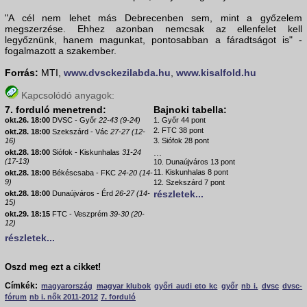
"A cél nem lehet más Debrecenben sem, mint a győzelem
megszerzése. Ehhez azonban nemcsak az ellenfelet kell
legyőznünk, hanem magunkat, pontosabban a fáradtságot is" -
fogalmazott a szakember.
Forrás:
MTI,
www.dvsckezilabda.hu
,
www.kisalfold.hu
Kapcsolódó anyagok:
7. forduló menetrend:
Bajnoki tabella:
okt.26. 18:00
DVSC - Győr
22-43 (9-24)
1. Győr 44 pont
2. FTC 38 pont
okt.28. 18:00
Szekszárd - Vác
27-27 (12-
16)
3. Siófok 28 pont
...
okt.28. 18:00
Siófok - Kiskunhalas
31-24
(17-13)
10. Dunaújváros 13 pont
11. Kiskunhalas 8 pont
okt.28. 18:00
Békéscsaba - FKC
24-20 (14-
9)
12. Szekszárd 7 pont
részletek...
okt.28. 18:00
Dunaújváros - Érd
26-27 (14-
15)
okt.29. 18:15
FTC - Veszprém
39-30 (20-
12)
részletek...
Oszd meg ezt a cikket!
Címkék:
magyarország
magyar klubok
győri audi eto kc
győr
nb i.
dvsc
dvsc-
fórum
nb i. nők 2011-2012
7. forduló