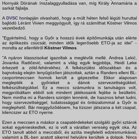
Hornyák Dórának ínszalaggyulladása van, míg Király Annamária a
sarkát fájlalja.
A
DVSC
honlapján olvasható, hogy a múlt héten felső légúti huruttal
bajlódó Léránt Vivien meggyógyult, így rá számíthat Köstner Vilmos
vezetőedző.
"Egyértelmű, hogy a Győr a hosszú évek építőmunkája után elérte
az építkezés csúcsát, minden idők legerősebb ETO-ja az idei" -
mondta az ellenfélről
Köstner Vilmos
.
"A nyáron klasszisokat igazoltak a meglévők mellé. Andrea Lekić,
Jovanka Radičević, valamint a világ egyik legjobbja, Heidi Løke
érkezett a zöld-fehérekhez. A felkészülési időszakban és a
bajnokság elején lenyűgözően játszottak, aztán a Randers elleni BL-
csoportmeccsen homok került a gépezetbe. Ekkor alaposan
meglepték a győrieket a dánok szervezettségükkel,
felkészültségükkel. Ez a meccs számunkra is tanulságos volt,
megpróbáltam ebből sok mindent játékosaink fejébe is beültetni.
Nem mintha mi a Randers szintjén lennénk, de hasznos lehet tudni,
hogy szervezettséggel, tudatossággal és önbizalommal a Győr is
meglephető. Bár meggyőződésem, ha tízszer játszana a két csapat,
kilencszer az ETO nyerne.
Ezen a meccsen a máskor a csapatérdekeket szolgáló győri sztárok
sokat egyénieskedtek, ez is volt a váratlan vereség egyik oka. Az
ETO tanult abból a meccsből, és azóta megfelelő edzésmunkával,
valamint a BL-ben aratott sikerrel helyükre kerültek a dolgok. Nincs