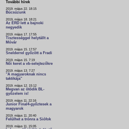
További hírek
2019. május 22. 18:15
Búcsúzunk
2019. május 18. 18:21
Az ÉRD lett a bajnoki
negyedik
2019. május 17. 17:55
Tisztességgel helytállt a
Móvár
2019. május 15. 17:57
Snelderrel győzött a Fradi
2019. május 15. 7:19
Női keret a vb-selejtezőkre
2019. május 13. 7:27
"A magyaroknak nincs
taktikája"
2019. május 12. 15:12
Megvan az ötödik BL-
győzelem is!
2019. május 11. 22:16
Junior Final4-győztesek a
magyarok
2019. május 11. 20:40
Felülhet a trónra a Siófok
2019. május 11. 15:05