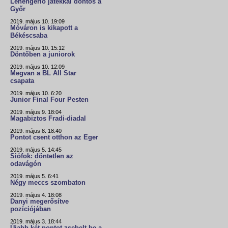
Lehengerlő játékkal döntős a
Győr
2019. május 10. 19:09
Móváron is kikapott a
Békéscsaba
2019. május 10. 15:12
Döntőben a juniorok
2019. május 10. 12:09
Megvan a BL All Star
csapata
2019. május 10. 6:20
Junior Final Four Pesten
2019. május 9. 18:04
Magabiztos Fradi-diadal
2019. május 8. 18:40
Pontot csent otthon az Eger
2019. május 5. 14:45
Siófok: döntetlen az
odavágón
2019. május 5. 6:41
Négy meccs szombaton
2019. május 4. 18:08
Danyi megerősítve
pozíciójában
2019. május 3. 18:44