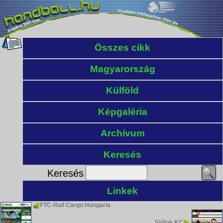
Összes cikk
Magyarország
Külföld
Képgaléria
Archívum
Keresés
Keresés
Linkek
FTC-Rail Cargo Hungaria
Siófok KC