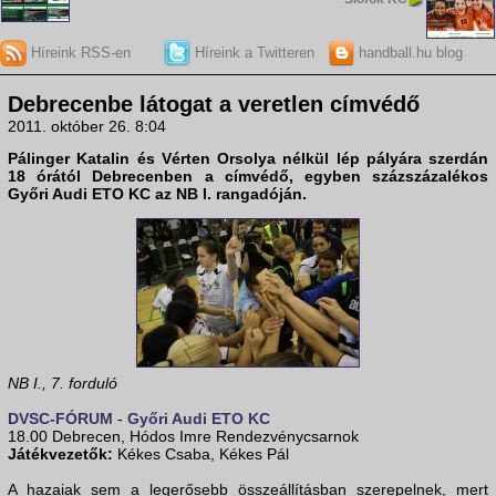
Híreink RSS-en
Híreink a Twitteren
handball.hu blog
Debrecenbe látogat a veretlen címvédő
2011. október 26. 8:04
Pálinger Katalin és Vérten Orsolya nélkül lép pályára szerdán
18 órától Debrecenben a címvédő, egyben százszázalékos
Győri Audi ETO KC
az NB I. rangadóján.
NB I., 7. forduló
DVSC-FÓRUM
-
Győri Audi ETO KC
18.00 Debrecen, Hódos Imre Rendezvénycsarnok
Játékvezetők:
Kékes Csaba, Kékes Pál
A hazaiak sem a legerősebb összeállításban szerepelnek, mert