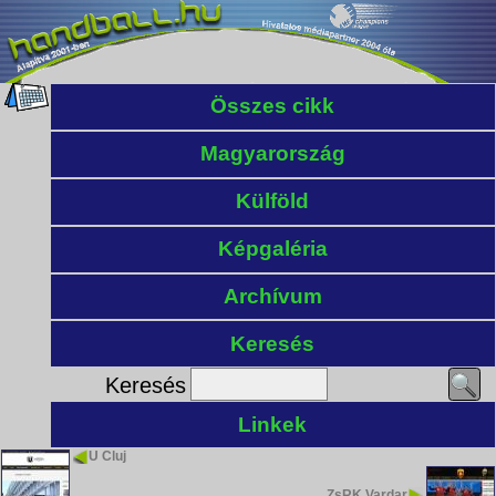
Összes cikk
Magyarország
Külföld
Képgaléria
Archívum
Keresés
Keresés
Linkek
U Cluj
ZsRK Vardar