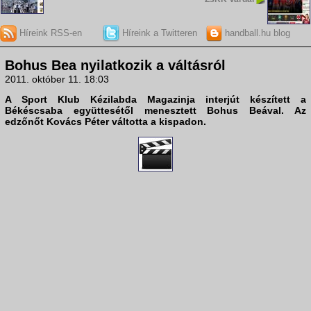
Híreink RSS-en
Híreink a Twitteren
handball.hu blog
Bohus Bea nyilatkozik a váltásról
2011. október 11. 18:03
A Sport Klub Kézilabda Magazinja interjút készített a
Békéscsaba együttesétől menesztett Bohus Beával. Az
edzőnőt Kovács Péter váltotta a kispadon.