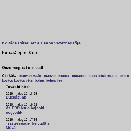
Kovács Péter lett a Csaba vezetőedzője
Forrás:
Sport Klub
Oszd meg ezt a cikket!
Címkék:
magyarország
magyar klubok
budapest bank-békéscsabai enkse
kovács
kovács péter
bohus
bohus bea
További hírek
2019. május 22. 18:15
Búcsúzunk
2019. május 18. 18:21
Az ÉRD lett a bajnoki
negyedik
2019. május 17. 17:55
Tisztességgel helytállt a
Móvár