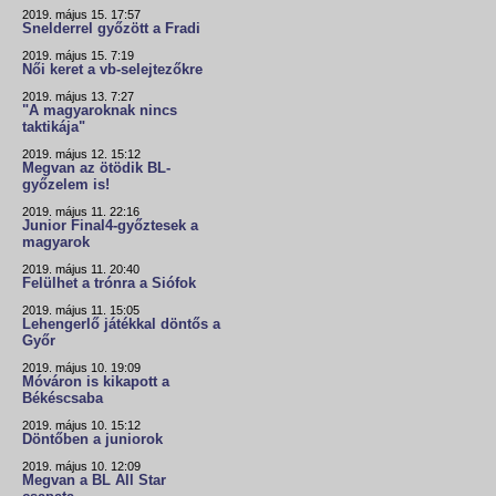
2019. május 15. 17:57
Snelderrel győzött a Fradi
2019. május 15. 7:19
Női keret a vb-selejtezőkre
2019. május 13. 7:27
"A magyaroknak nincs
taktikája"
2019. május 12. 15:12
Megvan az ötödik BL-
győzelem is!
2019. május 11. 22:16
Junior Final4-győztesek a
magyarok
2019. május 11. 20:40
Felülhet a trónra a Siófok
2019. május 11. 15:05
Lehengerlő játékkal döntős a
Győr
2019. május 10. 19:09
Móváron is kikapott a
Békéscsaba
2019. május 10. 15:12
Döntőben a juniorok
2019. május 10. 12:09
Megvan a BL All Star