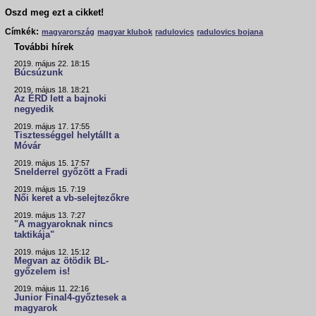
Oszd meg ezt a cikket!
Címkék:
magyarország
magyar klubok
radulovics
radulovics bojana
További hírek
2019. május 22. 18:15
Búcsúzunk
2019. május 18. 18:21
Az ÉRD lett a bajnoki
negyedik
2019. május 17. 17:55
Tisztességgel helytállt a
Móvár
2019. május 15. 17:57
Snelderrel győzött a Fradi
2019. május 15. 7:19
Női keret a vb-selejtezőkre
2019. május 13. 7:27
"A magyaroknak nincs
taktikája"
2019. május 12. 15:12
Megvan az ötödik BL-
győzelem is!
2019. május 11. 22:16
Junior Final4-győztesek a
magyarok