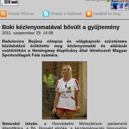
Híreink RSS-en
Híreink a Twitteren
handball.hu blog
Boki kézlenyomatával bővült a gyűjtemény
2011. szeptember 29. 14:08
Radulovics Bojána
olimpiai és világbajnoki ezüstérmes
kézilabdázó örökítette meg kézlenyomatát és aláírását
csütörtökön a Hemingway Alapítvány által létrehozott
Magyar
Sportcsillagok Fala
számára.
Simicskó István
, a Honvédelmi Minisztérium parlamenti
államtitkára, a Bp. Honvéd elnöke, a kezdeményezés támogatója