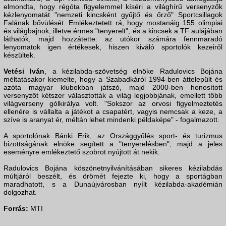
elmondta, hogy régóta figyelemmel kíséri a világhírű versenyzők
kézlenyomatát "nemzeti kincsként gyűjtő és őrző" Sportcsillagok
Falának bővülését. Emlékeztetett rá, hogy mostanáig 155 olimpiai
és világbajnok, illetve érmes "tenyerelt", és a kincsek a TF aulájában
láthatók, majd hozzátette: az utókor számára fennmaradó
lenyomatok igen értékesek, hiszen kiváló sportolók kezeiről
készültek.
Vetési Iván
, a kézilabda-szövetség elnöke Radulovics Bojána
méltatásakor kiemelte, hogy a Szabadkáról 1994-ben áttelepült és
azóta magyar klubokban játszó, majd 2000-ben honosított
versenyzőt kétszer választották a világ legjobbjának, emellett több
világverseny gólkirálya volt. "Sokszor az orvosi figyelmeztetés
ellenére is vállalta a játékot a csapatért, vagyis nemcsak a keze, a
szíve is aranyat ér, méltán lehet mindenki példaképe" - fogalmazott.
A sportolónak Bánki Erik, az Országgyűlés sport- és turizmus
bizottságának elnöke segített a "tenyerelésben", majd a jeles
eseményre emlékeztető szobrot nyújtott át nekik.
Radulovics Bojána köszönetnyilvánításában sikeres kézilabdás
múltjáról beszélt, és örömét fejezte ki, hogy a sportágban
maradhatott, s a Dunaújvárosban nyílt kézilabda-akadémián
dolgozhat.
Forrás:
MTI