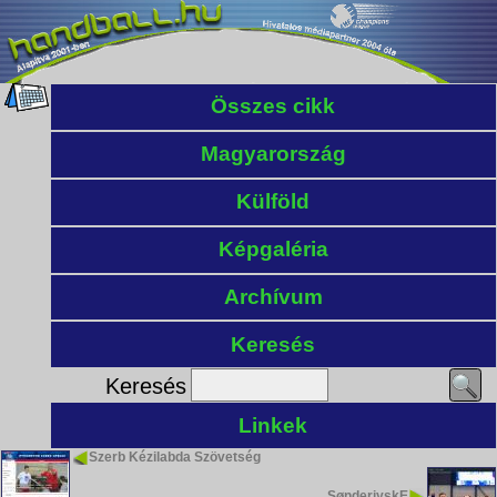
Összes cikk
Magyarország
Külföld
Képgaléria
Archívum
Keresés
Keresés
Linkek
Szerb Kézilabda Szövetség
SønderjyskE