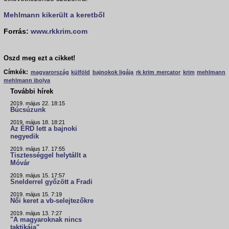
Mehlmann kikerült a keretből
Forrás:
www.rkkrim.com
Oszd meg ezt a cikket!
Címkék:
magyarország
külföld
bajnokok ligája
rk krim mercator
krim
mehlmann
mehlmann ibolya
További hírek
2019. május 22. 18:15
Búcsúzunk
2019. május 18. 18:21
Az ÉRD lett a bajnoki
negyedik
2019. május 17. 17:55
Tisztességgel helytállt a
Móvár
2019. május 15. 17:57
Snelderrel győzött a Fradi
2019. május 15. 7:19
Női keret a vb-selejtezőkre
2019. május 13. 7:27
"A magyaroknak nincs
taktikája"