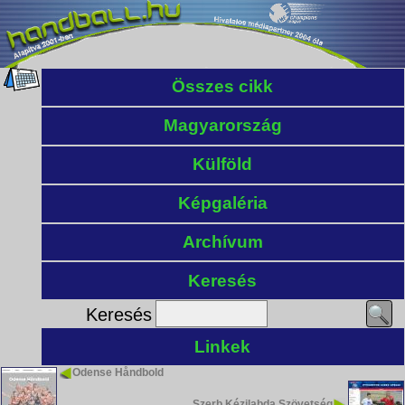
Összes cikk
Magyarország
Külföld
Képgaléria
Archívum
Keresés
Keresés
Linkek
Odense Håndbold
Szerb Kézilabda Szövetség