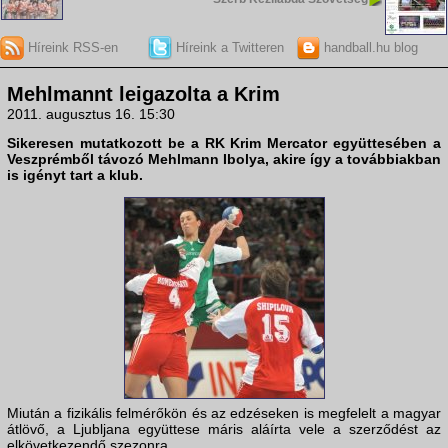
Híreink RSS-en
Híreink a Twitteren
handball.hu blog
Mehlmannt leigazolta a Krim
2011. augusztus 16. 15:30
Sikeresen mutatkozott be a
RK Krim Mercator
együttesében a
Veszprém
ből távozó
Mehlmann Ibolya
, akire így a továbbiakban
is igényt tart a klub.
Miután a fizikális felmérőkön és az edzéseken is megfelelt a magyar
átlövő, a Ljubljana együttese máris aláírta vele a szerződést az
elkövetkezendő szezonra.