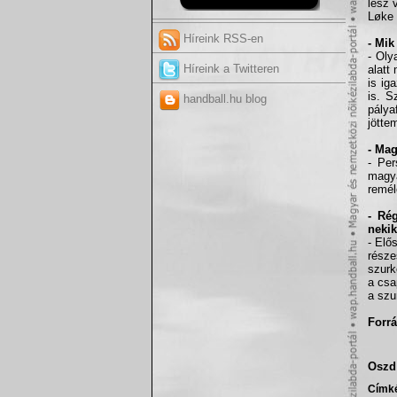
lesz 
Løke 
Híreink RSS-en
- Mik
- Oly
Híreink a Twitteren
alatt
is ig
is. S
handball.hu blog
pálya
jötte
- Ma
- Per
magya
remél
- Ré
nekik
- Elő
rész
szurk
a csa
a szu
Forrá
Oszd 
Címk