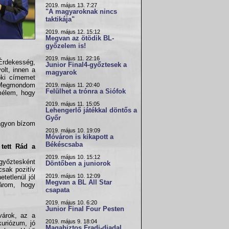
2019. május 13. 7:27
"A magyaroknak nincs
taktikája"
2019. május 12. 15:12
Megvan az ötödik BL-
győzelem is!
2019. május 11. 22:16
 Érdekesség,
Junior Final4-győztesek a
olt, innen a
magyarok
oki címemet
. Megmondom
2019. május 11. 20:40
Felülhet a trónra a Siófok
emélem, hogy
2019. május 11. 15:05
Lehengerlő játékkal döntős a
Győr
nagyon bízom
2019. május 10. 19:09
Móváron is kikapott a
Békéscsaba
 tett Rád a
2019. május 10. 15:12
 győztesként
Döntőben a juniorok
csak pozitív
2019. május 10. 12:09
tetlenül jól
Megvan a BL All Star
árom, hogy
csapata
2019. május 10. 6:20
Junior Final Four Pesten
várok, az a
2019. május 9. 18:04
kuriózum, jó
Magabiztos Fradi-diadal