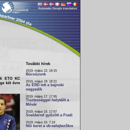
Automatic Google translation
További hírek
2019. május 22. 18:15
Búcsúzunk
di ETO KC
2019. május 18. 18:21
ge két évre
Az ÉRD lett a bajnoki
negyedik
2019. május 17. 17:55
Tisztességgel helytállt a
Móvár
2019. május 15. 17:57
Snelderrel győzött a Fradi
2019. május 15. 7:19
Női keret a vb-selejtezőkre