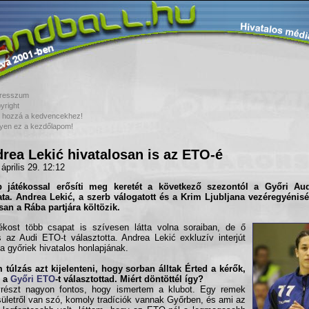
resszum
yright
 hozzá a kedvencekhez!
yen ez a kezdőlapom!
rea Lekić hivatalosan is az ETO-é
 április 29. 12:12
b játékossal erősíti meg keretét a következő szezontól a
Győri Au
ata.
Andrea Lekić
, a szerb válogatott és a Krim Ljubljana vezéregyénisé
san a Rába partjára költözik.
ékost több csapat is szívesen látta volna soraiban, de ő
 az Audi ETO-t választotta. Andrea Lekić exkluzív interjút
 a győriek hivatalos honlapjának.
 túlzás azt kijelenteni, hogy sorban álltak Érted a kérők,
e a
Győri ETO
-t választottad. Miért döntöttél így?
részt nagyon fontos, hogy ismertem a klubot. Egy remek
ületről van szó, komoly tradíciók vannak Győrben, és ami az