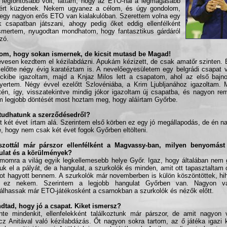
 legfontosabb volt, láttam, hogy az ETO-nál a legmagasabb
kért küzdenek. Nekem ugyanez a célom, és úgy gondolom,
egy nagyon erős ETO van kialakulóban. Szerettem volna egy
 csapatban játszani, ahogy pedig őket eddig ellenfélként
mertem, nyugodtan mondhatom, hogy fantasztikus gárdáról
zó.
dom, hogy sokan ismernek, de kicsit mutasd be Magad!
évesen kezdtem el kézilabdázni. Apukám kézizett, de csak amatőr szinten.
előtte négy évig karatéztam is. A nevelőegyesületem egy belgrádi csapat v
ckibe igazoltam, majd a Knjaz Milos lett a csapatom, ahol az első bajn
ertem. Négy évvel ezelőtt Szlovéniába, a Krim Ljubljanához igazoltam
tén, így, visszatekintve mindig jókor igazoltam új csapatba, és nagyon r
m legjobb döntését most hoztam meg, hogy aláírtam Győrbe.
 tudhatunk a szerződésedről?
t két évet írtam alá. Szerintem első körben ez egy jó megállapodás, de én 
, hogy nem csak két évet fogok Győrben eltölteni.
tszottál már párszor ellenfélként a Magvassy-ban, milyen benyomást
ulat és a körülmények?
momra a világ egyik legkellemesebb helye Győr. Igaz, hogy általában nem
uk el a pályát, de a hangulat, a szurkolók és minden, amit ott tapasztaltam 
t hagyott bennem. A szurkolók már novemberben is külön köszöntöttek, hihe
t ez nekem. Szerintem a legjobb hangulat Győrben van. Nagyon v
álhassak már ETO-játékosként a csarnokban a szurkolók és nézők előtt.
dtad, hogy jó a csapat. Kiket ismersz?
nte mindenkit, ellenfelekként találkoztunk már párszor, de amit nagyon 
cz Anitával való kézilabdázás. Őt nagyon sokra tartom, az ő játéka igazi 