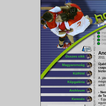
Imp
Cop
Add
Leg
And
Összes cikk
2011.
Újab
Magyarország
csap
bizto
Külföld
A ját
mégis
Képgaléria
adott
Archívum
- Nem
de T
Keresés
- Egy
egyes