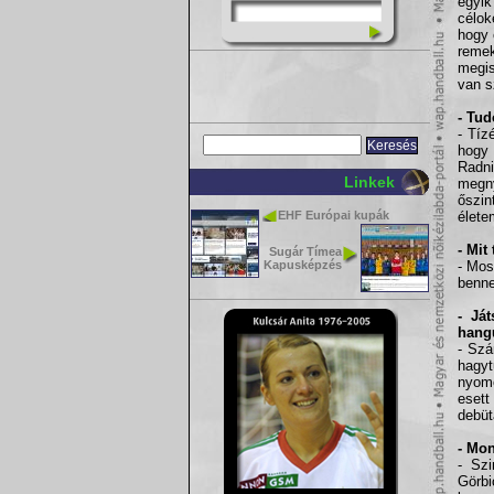
egyik
célo
hogy 
remek
megis
van s
- Tu
- Tíz
hogy 
Radni
Linkek
megny
őszin
EHF Európai kupák
élete
- Mit
Sugár Tímea
Kapusképzés
- Mos
benne
- Já
hang
- Szá
hagyt
nyomo
eset
debüt
- Mon
- Szi
Görbi