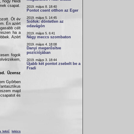
, hogy Heidi
emek csapat.
2019. május 8. 18:40
Pontot csent otthon az Eger
2019. május 5. 14:45
ozott. Öt év
Siófok: döntetlen az
em. Én azért
odavágón
agasabb célt
 hiszen ha a
2019. május 5. 6:41
ébbek. Azért
Négy meccs szombaton
2019. május 4. 18:08
Danyi megerősítve
pozíciójában
tesen fogok
elvérzékem,
2019. május 3. 18:44
Újabb két pontot zsebelt be a
Fradi
ged. Üzensz
gem Győrben
antasztikus
iteszem majd
 csapatot és
 lekić
lekics