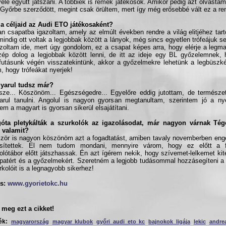
vele együtt játszani. A többiek is remek játékosok. Amikor pedig azt olvastam
Győrbe szerződött, megint csak örültem, mert így még erősebbé vált ez a r
 a céljaid az Audi ETO játékosaként?
an csapatba igazoltam, amely az elmúlt években rendre a világ elitjéhez tart
 mindig ott voltak a legjobbak között a lányok, még sincs egyetlen trófeájuk s
azoltam ide, mert úgy gondolom, ez a csapat képes arra, hogy elérje a legm
zép dolog a legjobbak között lenni, de itt az ideje egy BL győzelemnek,
futásunk végén visszatekintünk, akkor a győzelmekre lehetünk a legbüszk
m, hogy trófeákat nyerjek!
gyarul tudsz már?
sze... Köszönöm... Egészségedre... Egyelőre eddig jutottam, de természe
rul tanulni. Angolul is nagyon gyorsan megtanultam, szerintem jó a ny
em a magyart is gyorsan sikerül elsajátítani.
góta pletykálták a szurkolók az igazolásodat, már nagyon várnak Té
 valamit?
ször is nagyon köszönöm azt a fogadtatást, amiben tavaly novemberben en
esítettek. El nem tudom mondani, mennyire várom, hogy ez előtt a f
olótábor előtt játszhassak. Én azt ígérem nekik, hogy szívemet-lelkemet k
patért és a győzelmekért. Szeretném a legjobb tudásommal hozzásegíteni a
rkolóit is a legnagyobb sikerhez!
s:
www.gyorietokc.hu
meg ezt a cikket!
ék:
magyarország
magyar klubok
győri audi eto kc
bajnokok ligája
lekic
andrea