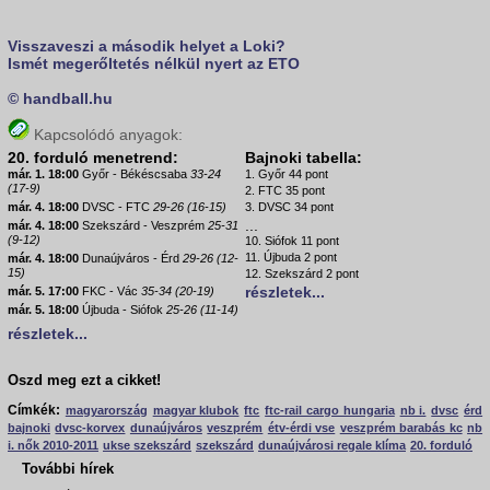
Visszaveszi a második helyet a Loki?
Ismét megerőltetés nélkül nyert az ETO
© handball.hu
Kapcsolódó anyagok:
20. forduló menetrend:
Bajnoki tabella:
már. 1. 18:00
Győr - Békéscsaba
33-24
1. Győr 44 pont
(17-9)
2. FTC 35 pont
már. 4. 18:00
DVSC - FTC
29-26 (16-15)
3. DVSC 34 pont
...
már. 4. 18:00
Szekszárd - Veszprém
25-31
(9-12)
10. Siófok 11 pont
11. Újbuda 2 pont
már. 4. 18:00
Dunaújváros - Érd
29-26 (12-
15)
12. Szekszárd 2 pont
részletek...
már. 5. 17:00
FKC - Vác
35-34 (20-19)
már. 5. 18:00
Újbuda - Siófok
25-26 (11-14)
részletek...
Oszd meg ezt a cikket!
Címkék:
magyarország
magyar klubok
ftc
ftc-rail cargo hungaria
nb i.
dvsc
érd
bajnoki
dvsc-korvex
dunaújváros
veszprém
étv-érdi vse
veszprém barabás kc
nb
i. nők 2010-2011
ukse szekszárd
szekszárd
dunaújvárosi regale klíma
20. forduló
További hírek