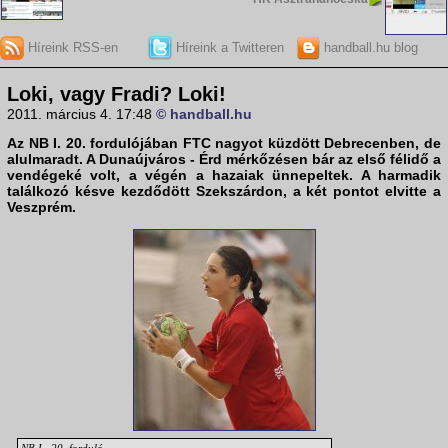
Híreink RSS-en
Híreink a Twitteren
handball.hu blog
Loki, vagy Fradi? Loki!
2011. március 4. 17:48
© handball.hu
Az
NB I. 20. forduló
jában
FTC
nagyot küzdött
Debrecen
ben, de
alulmaradt. A
Dunaújváros - Érd
mérkőzésen bár az első félidő a
vendégeké volt, a végén a hazaiak ünnepeltek. A harmadik
találkozó késve kezdődött
Szekszárd
on, a két pontot elvitte a
Veszprém
.