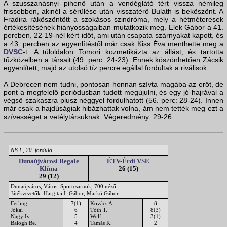
A szusszanásnyi pihenő után a vendéglátó tért vissza némileg
frissebben, akinél a sérülése után visszatérő Bulath is beköszönt. A
Fradira ráköszöntött a szokásos szindróma, mely a hétméteresek
értékesítésének hiányosságaiban mutatkozik meg. Elek Gábor a 41.
percben, 22-19-nél kért időt, ami után csapata szárnyakat kapott, és
a 43. percben az egyenlítéstől már csak Kiss Éva menthette meg a
DVSC
-t. A túloldalon Tomori kozmetikázta az állást, és tartotta
tűzközelben a társait (49. perc: 24-23). Ennek köszönhetően Zácsik
egyenlített, majd az utolsó tíz percre egállal fordultak a riválisok.
A Debrecen nem tudni, pontosan honnan szívta magába az erőt, de
pont a megfelelő periódusban tudott megújulni, és egy jó hajrával a
végső szakaszra plusz néggyel fordulhatott (56. perc: 28-24). Innen
már csak a hajdúságiak hibázhattak volna, ám nem tették meg ezt a
szívességet a vetélytársuknak. Végeredmény: 29-26.
NB I., 20. forduló
Dunaújvárosi Regale
ÉTV-Érdi VSE
Klíma
26 (15)
29 (12)
Dunaújváros, Városi Sportcsarnok, 700 néző
Játékvezetők: Hargitai I. Gábor, Markó Gábor
Ferling
7(1)
Kovács A.
8
Jókai
6
Tóth T.
8(3)
Nagy Iv.
5
Wolf
3(1)
Balogh Be.
4
Tamás K.
2