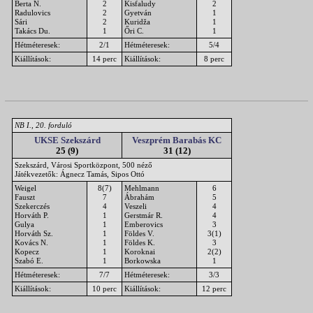
Berta N.
2
Kisfaludy
2
Radulovics
2
Gyetván
1
Sári
2
Kuridža
1
Takács Du.
1
Őri C.
1
Hétméteresek:
2/1
Hétméteresek:
5/4
Kiállítások:
14 perc
Kiállítások:
8 perc
NB I., 20. forduló
UKSE Szekszárd
Veszprém Barabás KC
25 (9)
31 (12)
Szekszárd, Városi Sportközpont, 500 néző
Játékvezetők: Ágnecz Tamás, Sipos Ottó
Weigel
8(7)
Mehlmann
6
Fauszt
7
Ábrahám
5
Szekerczés
4
Veszeli
4
Horváth P.
1
Gerstmár R.
4
Gulya
1
Emberovics
3
Horváth Sz.
1
Földes V.
3(1)
Kovács N.
1
Földes K.
3
Kopecz
1
Koroknai
2(2)
Szabó E.
1
Borkowska
1
Hétméteresek:
7/7
Hétméteresek:
3/3
Kiállítások:
10 perc
Kiállítások:
12 perc