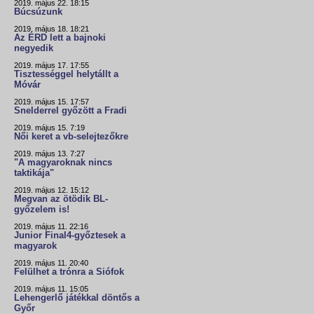
2019. május 22. 18:15
Búcsúzunk
2019. május 18. 18:21
Az ÉRD lett a bajnoki
negyedik
2019. május 17. 17:55
Tisztességgel helytállt a
Móvár
2019. május 15. 17:57
Snelderrel győzött a Fradi
2019. május 15. 7:19
Női keret a vb-selejtezőkre
2019. május 13. 7:27
"A magyaroknak nincs
taktikája"
2019. május 12. 15:12
Megvan az ötödik BL-
győzelem is!
2019. május 11. 22:16
Junior Final4-győztesek a
magyarok
2019. május 11. 20:40
Felülhet a trónra a Siófok
2019. május 11. 15:05
Lehengerlő játékkal döntős a
Győr