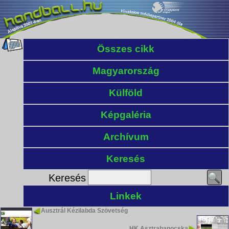
Összes cikk
Magyarország
Külföld
Képgaléria
Archívum
Keresés
Keresés
Linkek
Ausztrál Kézilabda Szövetség
HK Asztrahanocska