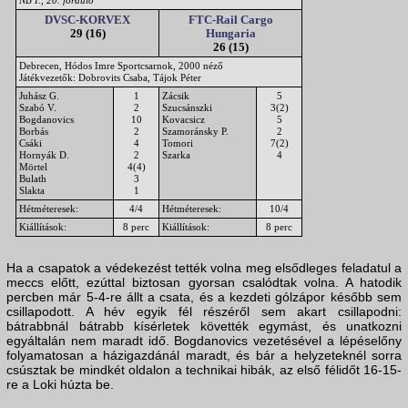
NB I., 20. forduló
DVSC-KORVEX
FTC-Rail Cargo
29 (16)
Hungaria
26 (15)
Debrecen, Hódos Imre Sportcsarnok, 2000 néző
Játékvezetők: Dobrovits Csaba, Tájok Péter
Juhász G.
1
Zácsik
5
Szabó V.
2
Szucsánszki
3(2)
Bogdanovics
10
Kovacsicz
5
Borbás
2
Szamoránsky P.
2
Csáki
4
Tomori
7(2)
Hornyák D.
2
Szarka
4
Mörtel
4(4)
Bulath
3
Slakta
1
Hétméteresek:
4/4
Hétméteresek:
10/4
Kiállítások:
8 perc
Kiállítások:
8 perc
Ha a csapatok a védekezést tették volna meg elsődleges feladatul a
meccs előtt, ezúttal biztosan gyorsan csalódtak volna. A hatodik
percben már 5-4-re állt a csata, és a kezdeti gólzápor később sem
csillapodott. A hév egyik fél részéről sem akart csillapodni:
bátrabbnál bátrabb kísérletek követték egymást, és unatkozni
egyáltalán nem maradt idő. Bogdanovics vezetésével a lépéselőny
folyamatosan a házigazdánál maradt, és bár a helyzeteknél sorra
csúsztak be mindkét oldalon a technikai hibák, az első félidőt 16-15-
re a Loki húzta be.