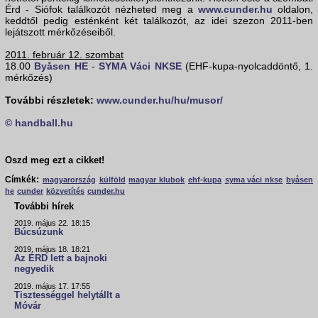
Érd - Siófok találkozót nézheted meg a
www.cunder.hu
oldalon,
keddtől pedig esténként két találkozót, az idei szezon 2011-ben
lejátszott mérkőzéseiből.
2011. február 12. szombat
18.00
Byåsen HE
-
SYMA Váci NKSE
(EHF-kupa-nyolcaddöntő, 1.
mérkőzés)
További részletek:
www.cunder.hu/hu/musor/
© handball.hu
Oszd meg ezt a cikket!
Címkék:
magyarország
külföld
magyar klubok
ehf-kupa
syma váci nkse
byåsen
he
cunder
közvetítés
cunder.hu
További hírek
2019. május 22. 18:15
Búcsúzunk
2019. május 18. 18:21
Az ÉRD lett a bajnoki
negyedik
2019. május 17. 17:55
Tisztességgel helytállt a
Móvár