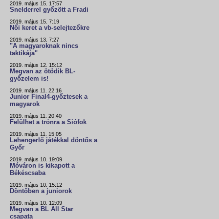
2019. május 15. 17:57
Snelderrel győzött a Fradi
2019. május 15. 7:19
Női keret a vb-selejtezőkre
2019. május 13. 7:27
"A magyaroknak nincs
taktikája"
2019. május 12. 15:12
Megvan az ötödik BL-
győzelem is!
2019. május 11. 22:16
Junior Final4-győztesek a
magyarok
2019. május 11. 20:40
Felülhet a trónra a Siófok
2019. május 11. 15:05
Lehengerlő játékkal döntős a
Győr
2019. május 10. 19:09
Móváron is kikapott a
Békéscsaba
2019. május 10. 15:12
Döntőben a juniorok
2019. május 10. 12:09
Megvan a BL All Star
csapata