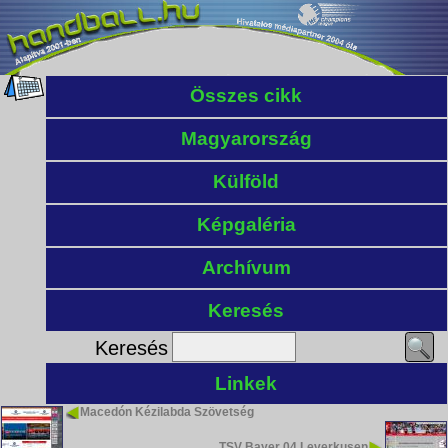
Összes cikk
Magyarország
Külföld
Képgaléria
Archívum
Keresés
Keresés
Linkek
Macedón Kézilabda Szövetség
TSV Bayer 04 Leverkusen