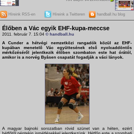
Híreink RSS-en
Híreink a Twitteren
handball.hu blog
Élőben a Vác egyik EHF-kupa-meccse
2011. február 7. 15:04
© handball.hu
A
Cunder
a hétvégi nemzetközi rangadók közül az
EHF-
kupá
ban menetelő
Vác
együttesének első nyolcaddöntős
mérkőzéséről jelentkezik élőben szombaton este hat órától,
amikor is a norvég
Byåsen
csapatát fogadják a váci lányok.
A magyar bajnoki sorozatban rövid szünet van a héten, ezért
hétfőtől péntekig ismétlésekkel jelentkezünk. Hétfőn este a szombati