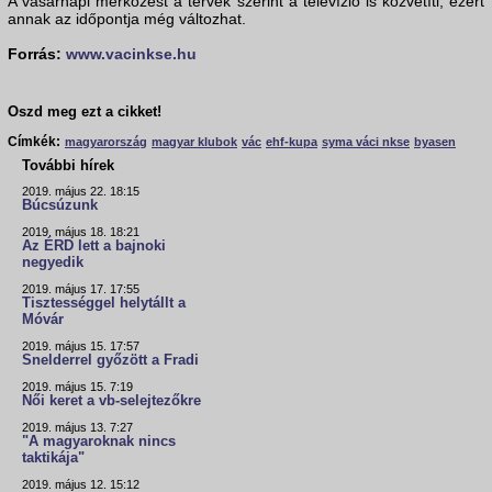
A vasárnapi mérkőzést a tervek szerint a televízió is közvetíti, ezért
annak az időpontja még változhat.
Forrás:
www.vacinkse.hu
Oszd meg ezt a cikket!
Címkék:
magyarország
magyar klubok
vác
ehf-kupa
syma váci nkse
byasen
További hírek
2019. május 22. 18:15
Búcsúzunk
2019. május 18. 18:21
Az ÉRD lett a bajnoki
negyedik
2019. május 17. 17:55
Tisztességgel helytállt a
Móvár
2019. május 15. 17:57
Snelderrel győzött a Fradi
2019. május 15. 7:19
Női keret a vb-selejtezőkre
2019. május 13. 7:27
"A magyaroknak nincs
taktikája"
2019. május 12. 15:12