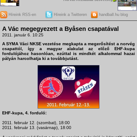
Híreink RSS-en
Híreink a Twitteren
handball.hu blog
A Vác megegyezett a Byåsen csapatával
2011. január 6. 10:25
A
SYMA Váci NKSE
vezetése megkapta a megerősítést a norvég
csapattól, így a magyar alakulat az előző
EHF-kupa
fordulójához hasonlóan, ezúttal is mindkét alkalommal hazai
pályán harcolhatja ki a továbbjutást.
EHF-kupa, 4. forduló:
2011. február 12. (szombat), 18:00
2011. február 13. (vasárnap), 18:00