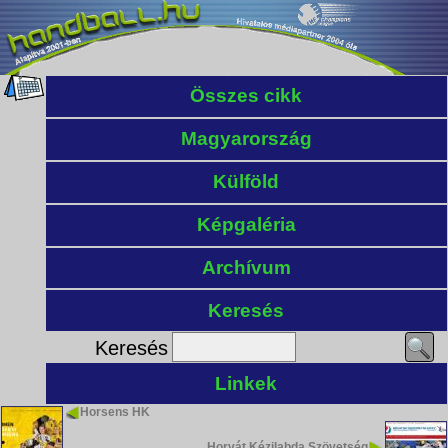
Összes cikk
Magyarország
Külföld
Képgaléria
Archívum
Keresés
Keresés
Linkek
Horsens HK
Horvát Kézilabda Szövetség