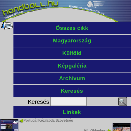
Összes cikk
Magyarország
Külföld
Képgaléria
Archívum
Keresés
Keresés
Linkek
Portugál Kézilabda Szövetség
VfL Oldenburg