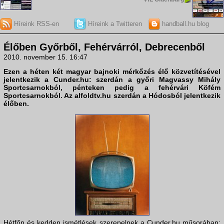
Híreink RSS-en
Híreink a Twitteren
handball.hu blog
Élőben Győrből, Fehérvárról, Debrecenből
2010. november 15. 16:47
Ezen a héten két magyar bajnoki mérkőzés élő közvetítésével
jelentkezik a
Cunder.hu
: szerdán a győri Magvassy Mihály
Sportcsarnokból, pénteken pedig a fehérvári Köfém
Sportcsarnokból. Az
alfoldtv.hu
szerdán a Hódosból jelentkezik
élőben.
Hétfőn és kedden ismétlések szerepelnek a Cunder.hu műsorában: