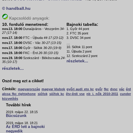
© handball.hu
Kapcsolódó anyagok:
10. forduló menetrend:
Bajnoki tabella:
nov.13. 18:00
Dunaújváros - Veszprém
34-
1. Győr 44 pont
27 (17-14)
2. FTC 35 pont
nov.17. 18:00
FTC - Újbuda
44-17 (23-12)
3. DVSC 34 pont
...
nov.17. 18:00
DVSC - Vác
30-27 (13-15)
10. Siófok 11 pont
nov.17. 18:00
Győr - Siófok
36-20 (19-9)
11. Újbuda 2 pont
nov.19. 18:00
FKC - Érd
26-30 (10-15)
12. Szekszárd 2 pont
nov.19. 18:00
Szekszárd - Békéscsaba
24-
részletek...
35 (10-17)
részletek...
Oszd meg ezt a cikket!
Címkék:
magyarország
magyar klubok
győri audi eto kc
győr
fkc
dvsc
vác
érd
alcoa fkc rightphone
siófok
siófok kc
étv-érdi vse
nb i. nők 2010-2011
cunder
közvetítés
További hírek
2019. május 22. 18:15
Búcsúzunk
2019. május 18. 18:21
Az ÉRD lett a bajnoki
negyedik