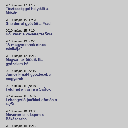
2019. május 17. 17:55
Tisztességgel helytállt a
Móvár
2019. május 15. 17:57
Snelderrel győzött a Fradi
2019. május 15. 7:19
Női keret a vb-selejtezőkre
2019. május 13. 7:27
"A magyaroknak nincs
taktikája"
2019. május 12. 15:12
Megvan az ötödik BL-
győzelem is!
2019. május 11. 22:16
Junior Final4-győztesek a
magyarok
2019. május 11. 20:40
Felülhet a trónra a Siófok
2019. május 11. 15:05
Lehengerlő játékkal döntős a
Győr
2019. május 10. 19:09
Móváron is kikapott a
Békéscsaba
2019. május 10. 15:12