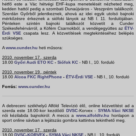
hétfő este a Vác hétvégi EHF-kupa menetelését nézheted meg,
kedden hattól pedig a szombati Dunaújváros - Veszprém találkozót.
Szerdán Győrből jelentkeznek, ahová az idei egyik utolsó bajnoki
mérkőzésre érkeznek a siófoki lányok az NB I. 11. fordulójában.
Pénteken szintén bajnoki találkozót közvetít a Cunder
Székesfehérvárról, a Köfém Csarnokból, a vendégegyüttes az
ÉTV-
Érdi VSE
csapata lesz. A közvetítések megtekintéséhez belépés
szükséges.
A
www.cunder.hu
heti műsora:
2010. november 17., szerda
18.00
Győri Audi ETO KC
-
Siófok KC
- NB I., 10. forduló
2010. november 19., péntek
18.00
Alcoa FKC RightPhone
-
ÉTV-Érdi VSE
- NB I., 10. forduló
Forrás:
www.cunder.hu
A debreceni székhelyű Alföld Televízió élő, online közvetítést ad a
szerda este 18.00-kor kezdődő
DVSC
-Korvex -
SYMA-Váci NKSE
női kézilabda bajnokiról. A meccs a
www.alfoldtv.hu
honlapon a
sport online sávban a lejátszás gombra kattintva tekinthető meg.
2010. november 17., szerda
18.00
DVSC-KORVEX
-
SYMA Váci NKSE
- NB I., 10. forduló