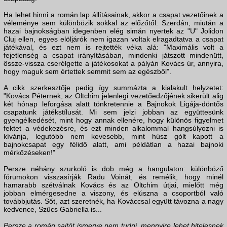
Ha lehet hinni a román lap állításainak, akkor a csapat vezetőinek a
véleménye sem különbözik sokkal az előzőtől. Szerdán, miután a
hazai bajnokságban idegenben elég simán nyertek az "U" Jolidon
Cluj ellen, egyes elöljárók nem igazan voltak elragadtatva a csapat
játékával, és ezt nem is rejtették véka alá: "Maximális volt a
fejetlenség a csapat irányításában, mindenki játszott mindenütt,
össze-vissza cserélgette a játékosokat a pályán Kovács úr, annyira,
hogy maguk sem értettek semmit sem az egészből".
A cikk szerkesztője pedig így summázta a kialakult helyzetet:
"Kovács Péternek, az Oltchim jelenlegi vezetőedzőjének sikerült alig
két hónap leforgása alatt tönkretennie a Bajnokok Ligája-döntős
csapatunk játékstílusát. Mi sem jelzi jobban az együttesünk
gyengélkedését, mint hogy annak ellenére, hogy különös figyelmet
fektet a védekezésre, és ezt minden alkalommal hangsúlyozni is
kívánja, legutóbb nem kevesebb, mint húsz gólt kapott a
bajnokcsapat egy félidő alatt, ami példátlan a hazai bajnoki
mérkőzéseken!"
Persze néhány szurkoló is dob még a hangulaton: különböző
fórumokon visszasírják Radu Voinát, és remélik, hogy minél
hamarabb szétválnak Kovács és az Oltchim útjai, mielőtt még
jobban elmérgesedne a viszony, és elúszna a csoportból való
továbbjutás. Sőt, azt szeretnék, ha Kováccsal együtt távozna a nagy
kedvence, Szűcs Gabriella is...
Persze a román sajtót ismerve nem tudni, mennyire lehet hitelesnek