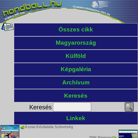
Összes cikk
Magyarország
Külföld
Képgaléria
Archívum
Keresés
Keresés
Linkek
Ázsiai Kézilabda Szövetség
TMS Ringsted