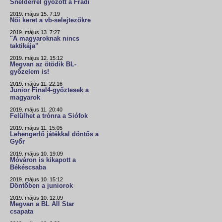
Snelderrel győzött a Fradi
2019. május 15. 7:19
Női keret a vb-selejtezőkre
2019. május 13. 7:27
"A magyaroknak nincs
taktikája"
2019. május 12. 15:12
Megvan az ötödik BL-
győzelem is!
2019. május 11. 22:16
Junior Final4-győztesek a
magyarok
2019. május 11. 20:40
Felülhet a trónra a Siófok
2019. május 11. 15:05
Lehengerlő játékkal döntős a
Győr
2019. május 10. 19:09
Móváron is kikapott a
Békéscsaba
2019. május 10. 15:12
Döntőben a juniorok
2019. május 10. 12:09
Megvan a BL All Star
csapata