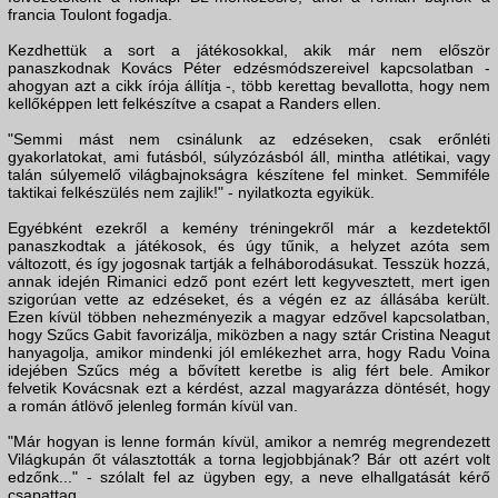
francia Toulont fogadja.
Kezdhettük a sort a játékosokkal, akik már nem először
panaszkodnak Kovács Péter edzésmódszereivel kapcsolatban -
ahogyan azt a cikk írója állítja -, több kerettag bevallotta, hogy nem
kellőképpen lett felkészítve a csapat a Randers ellen.
"Semmi mást nem csinálunk az edzéseken, csak erőnléti
gyakorlatokat, ami futásból, súlyzózásból áll, mintha atlétikai, vagy
talán súlyemelő világbajnokságra készítene fel minket. Semmiféle
taktikai felkészülés nem zajlik!" - nyilatkozta egyikük.
Egyébként ezekről a kemény tréningekről már a kezdetektől
panaszkodtak a játékosok, és úgy tűnik, a helyzet azóta sem
változott, és így jogosnak tartják a felháborodásukat. Tesszük hozzá,
annak idején Rimanici edző pont ezért lett kegyvesztett, mert igen
szigorúan vette az edzéseket, és a végén ez az állásába került.
Ezen kívül többen nehezményezik a magyar edzővel kapcsolatban,
hogy Szűcs Gabit favorizálja, miközben a nagy sztár Cristina Neagut
hanyagolja, amikor mindenki jól emlékezhet arra, hogy Radu Voina
idejében Szűcs még a bővített keretbe is alig fért bele. Amikor
felvetik Kovácsnak ezt a kérdést, azzal magyarázza döntését, hogy
a román átlövő jelenleg formán kívül van.
"Már hogyan is lenne formán kívül, amikor a nemrég megrendezett
Világkupán őt választották a torna legjobbjának? Bár ott azért volt
edzőnk..." - szólalt fel az ügyben egy, a neve elhallgatását kérő
csapattag.