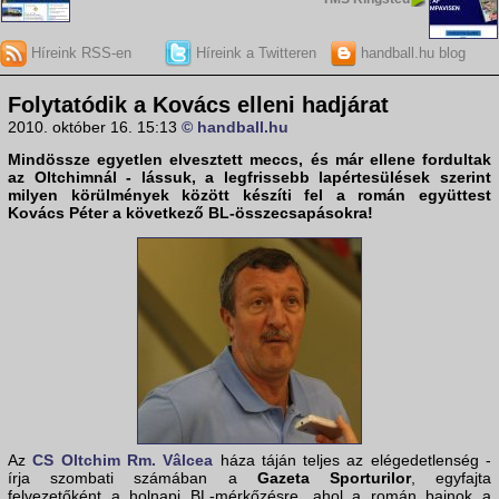
Híreink RSS-en
Híreink a Twitteren
handball.hu blog
Folytatódik a Kovács elleni hadjárat
2010. október 16. 15:13
© handball.hu
Mindössze egyetlen elvesztett meccs, és már ellene fordultak
az
Oltchim
nál - lássuk, a legfrissebb lapértesülések szerint
milyen körülmények között készíti fel a román együttest
Kovács Péter
a következő BL-összecsapásokra!
Az
CS Oltchim Rm. Vâlcea
háza táján teljes az elégedetlenség -
írja szombati számában a
Gazeta Sporturilor
, egyfajta
felvezetőként a holnapi BL-mérkőzésre, ahol a román bajnok a