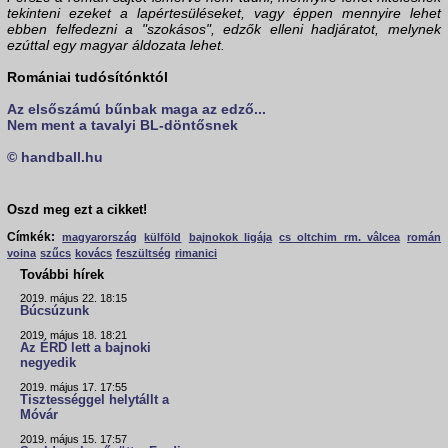
tekinteni ezeket a lapértesüléseket, vagy éppen mennyire lehet
ebben felfedezni a "szokásos", edzők elleni hadjáratot, melynek
ezúttal egy magyar áldozata lehet.
Romániai tudósítónktól
Az elsőszámú bűnbak maga az edző...
Nem ment a tavalyi BL-döntősnek
© handball.hu
Oszd meg ezt a cikket!
Címkék:
magyarország
külföld
bajnokok ligája
cs oltchim rm. vâlcea
román
voina
szűcs
kovács
feszültség
rimanici
További hírek
2019. május 22. 18:15
Búcsúzunk
2019. május 18. 18:21
Az ÉRD lett a bajnoki
negyedik
2019. május 17. 17:55
Tisztességgel helytállt a
Móvár
2019. május 15. 17:57