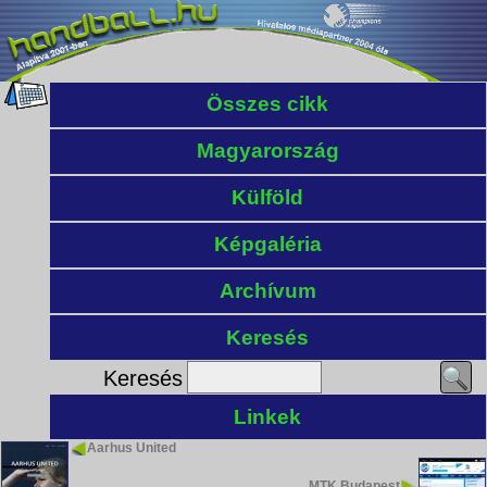
Összes cikk
Magyarország
Külföld
Képgaléria
Archívum
Keresés
Keresés
Linkek
Aarhus United
MTK Budapest