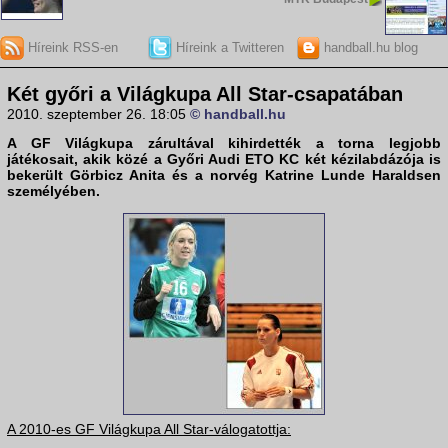
Híreink RSS-en
Híreink a Twitteren
handball.hu blog
Két győri a Világkupa All Star-csapatában
2010. szeptember 26. 18:05
© handball.hu
A
GF Világkupa
zárultával kihirdették a torna legjobb
játékosait, akik közé a
Győri Audi ETO KC
két kézilabdázója is
bekerült
Görbicz Anita
és a norvég
Katrine Lunde Haraldsen
személyében.
A 2010-es GF Világkupa All Star-válogatottja: