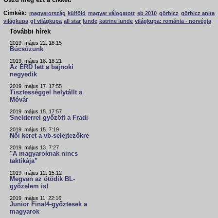
Oszd meg ezt a cikket!
Címkék:
magyarország
külföld
magyar válogatott
eb 2010
görbicz
görbicz anita
világkupa
gf világkupa
all star
lunde
katrine lunde
világkupa: románia - norvégia
További hírek
2019. május 22. 18:15
Búcsúzunk
2019. május 18. 18:21
Az ÉRD lett a bajnoki
negyedik
2019. május 17. 17:55
Tisztességgel helytállt a
Móvár
2019. május 15. 17:57
Snelderrel győzött a Fradi
2019. május 15. 7:19
Női keret a vb-selejtezőkre
2019. május 13. 7:27
"A magyaroknak nincs
taktikája"
2019. május 12. 15:12
Megvan az ötödik BL-
győzelem is!
2019. május 11. 22:16
Junior Final4-győztesek a
magyarok