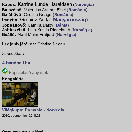
Katrine Lunde Haraldsen
Kapus:
(
Norvégia
)
Balszélső:
Valentina Ardean Elsei (
Románia
)
Balátlövő:
Cristina Neagu (
Románia
)
Görbicz Anita (
Magyarország
)
Irányító:
Jobbátlövő:
Camilla Dalby (
Dánia
)
Jobbszélső:
Linn-Kristin Riegelhuth (
Norvégia
)
Beálló:
Marit Malm Frafjord (
Norvégia
)
Legjobb játékos:
Cristina Neagu
Szűcs Klára
© handball.hu
Kapcsolódó anyagok:
Képgaléria:
Világkupa: Románia - Norvégia
2010. szeptember 27. 8:25