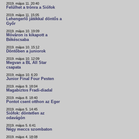
2019. május 11. 20:40
Felülhet a trónra a Siófok
2019. május 11. 15:05
Lehengerlő játékkal döntős a
Győr
2019. május 10. 19:09
Móváron is kikapott a
Békéscsaba
2019. május 10. 15:12
Döntőben a juniorok
2019. május 10. 12:09
Megvan a BL All Star
csapata
2019. május 10. 6:20
Junior Final Four Pesten
2019. május 9. 18:04
Magabiztos Fradi-diadal
2019. május 8. 18:40
Pontot csent otthon az Eger
2019. május 5. 14:45
Siófok: döntetlen az
odavágón
2019. május 5. 6:41
Négy meccs szombaton
2019. május 4. 18:08