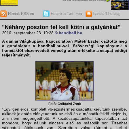
Híreink RSS-en
Híreink a Twitteren
handball.hu blog
"Néhány poszton fel kell kötni a gatyánkat"
2010. szeptember 23. 19:28
© handball.hu
A dániai
Világkupá
val kapcsolatban
Mátéfi Eszter
osztotta meg
a gondolatait a
handball.hu
-val. Szövetségi kapitányunk a
franciáktól elszenvedett vereség után értékelte a csapat eddigi
teljesítményét.
Fotó: Csikfalvi Zsolt
"Egy igen erős, komplett vb-ezüstérmes csapattal kerültünk szembe,
akiknek jelentős előnyt adtunk az első és a második félidő elején is,
ami nem megengedhető. A kezdőcsapatunkkal kapcsolatban azt
mondom, hogy nálunk nincsen első és második sor. Tizenhat
válogatott játékosunk van. Szerettem volna rátenni a terhet