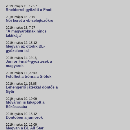
2019. május 15. 17:57
Snelderrel győzött a Fradi
2019. május 15. 7:19
Női keret a vb-selejtezőkre
2019. május 13. 7:27
"A magyaroknak nincs
taktikája"
2019. május 12. 15:12
Megvan az ötödik BL-
győzelem is!
2019. május 11. 22:16
Junior Final4-győztesek a
magyarok
2019. május 11. 20:40
Felülhet a trónra a Siófok
2019. május 11. 15:05
Lehengerlő játékkal döntős a
Győr
2019. május 10. 19:09
Móváron is kikapott a
Békéscsaba
2019. május 10. 15:12
Döntőben a juniorok
2019. május 10. 12:09
Megvan a BL All Star