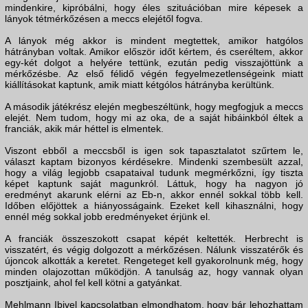
mindenkire, kipróbálni, hogy éles szituációban mire képesek a
lányok tétmérkőzésen a meccs elejétől fogva.
A lányok még akkor is mindent megtettek, amikor hatgólos
hátrányban voltak. Amikor először időt kértem, és cseréltem, akkor
egy-két dolgot a helyére tettünk, ezután pedig visszajöttünk a
mérkőzésbe. Az első félidő végén fegyelmezetlenségeink miatt
kiállításokat kaptunk, amik miatt kétgólos hátrányba kerültünk.
A második játékrész elején megbeszéltünk, hogy megfogjuk a meccs
elejét. Nem tudom, hogy mi az oka, de a saját hibáinkból éltek a
franciák, akik már héttel is elmentek.
Viszont ebből a meccsből is igen sok tapasztalatot szűrtem le,
választ kaptam bizonyos kérdésekre. Mindenki szembesült azzal,
hogy a világ legjobb csapataival tudunk megmérkőzni, így tiszta
képet kaptunk saját magunkról. Láttuk, hogy ha nagyon jó
eredményt akarunk elérni az Eb-n, akkor ennél sokkal több kell.
Időben előjöttek a hiányosságaink. Ezeket kell kihasználni, hogy
ennél még sokkal jobb eredményeket érjünk el.
A franciák összeszokott csapat képét keltették. Herbrecht is
visszatért, és végig dolgozott a mérkőzésen. Nálunk visszatérők és
újoncok alkották a keretet. Rengeteget kell gyakorolnunk még, hogy
minden olajozottan működjön. A tanulság az, hogy vannak olyan
posztjaink, ahol fel kell kötni a gatyánkat.
Mehlmann Ibivel kapcsolatban elmondhatom, hogy bár lehozhattam