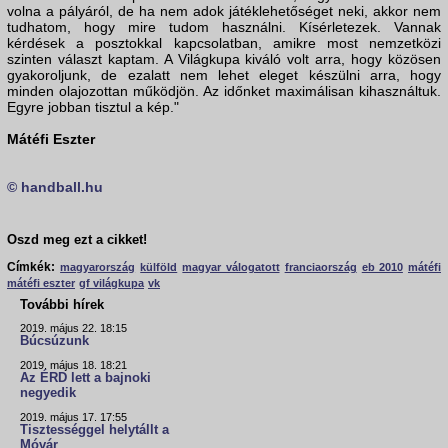
volna a pályáról, de ha nem adok játéklehetőséget neki, akkor nem
tudhatom, hogy mire tudom használni. Kísérletezek. Vannak
kérdések a posztokkal kapcsolatban, amikre most nemzetközi
szinten választ kaptam. A Világkupa kiváló volt arra, hogy közösen
gyakoroljunk, de ezalatt nem lehet eleget készülni arra, hogy
minden olajozottan működjön. Az időnket maximálisan kihasználtuk.
Egyre jobban tisztul a kép."
Mátéfi Eszter
© handball.hu
Oszd meg ezt a cikket!
Címkék:
magyarország
külföld
magyar válogatott
franciaország
eb 2010
mátéfi
mátéfi eszter
gf világkupa
vk
További hírek
2019. május 22. 18:15
Búcsúzunk
2019. május 18. 18:21
Az ÉRD lett a bajnoki
negyedik
2019. május 17. 17:55
Tisztességgel helytállt a
Móvár