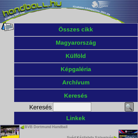
Összes cikk
Magyarország
Külföld
Képgaléria
Archívum
Keresés
Keresés
Linkek
BVB Dortmund Handball
Svéd Kézilabda Szövetség