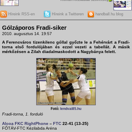
Híreink RSS-en
Híreink a Twitteren
handball.hu blog
Gólzáporos Fradi-siker
2010. augusztus 14. 19:57
A
Ferencváros
tizenkilenc góllal győzte le a
Fehérvárt
a
Fradi-
torna
első fordulójában és ezzel vezeti a tabellát. A másik
mérkőzésen a
Zilah
diadalmaskodott a
Nagybánya
felett.
Fotó:
lendvai85.hu
Fradi-torna, 1. forduló
Alcoa FKC RightPhone
–
FTC
22-41 (13-25)
FŐTÁV-FTC Kézilabda Aréna