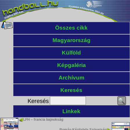
Összes cikk
Magyarország
Külföld
Képgaléria
Archívum
Keresés
Keresés
Linkek
LFH – francia bajnokság
Román Kézilabda Szövetség