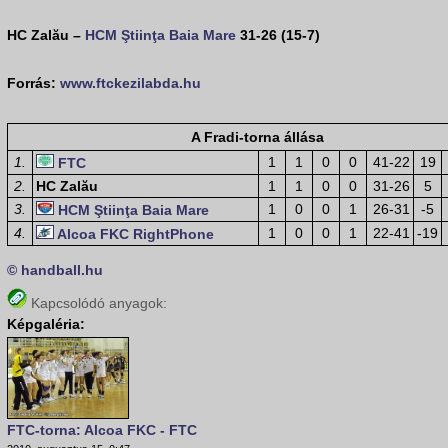
HC Zalău –
HCM Ştiinţa Baia Mare
31-26 (15-7)
Forrás:
www.ftckezilabda.hu
A Fradi-torna állása
1.
1
1
0
0
41-22
19
FTC
2.
HC Zalău
1
1
0
0
31-26
5
3.
1
0
0
1
26-31
-5
HCM Ştiinţa Baia Mare
4.
1
0
0
1
22-41
-19
Alcoa FKC RightPhone
© handball.hu
Kapcsolódó anyagok:
Képgaléria:
FTC-torna: Alcoa FKC - FTC