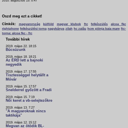
2010. augusztus 15. 0:47
Oszd meg ezt a cikket!
Címkék:
magyarország
külföld
magyar klubok
ftc
felkészülés
alcoa fkc
rightphone
felkészülési torna
nagybánya
zilah
hc zalău
hcm ştiinţa baia mare
ftc-
torna: alcoa fkc - ftc
További hírek
2019. május 22. 18:15
Búcsúzunk
2019. május 18. 18:21
Az ÉRD lett a bajnoki
negyedik
2019. május 17. 17:55
Tisztességgel helytállt a
Móvár
2019. május 15. 17:57
Snelderrel győzött a Fradi
2019. május 15. 7:19
Női keret a vb-selejtezőkre
2019. május 13. 7:27
"A magyaroknak nincs
taktikája"
2019. május 12. 15:12
Megvan az ötödik BL-