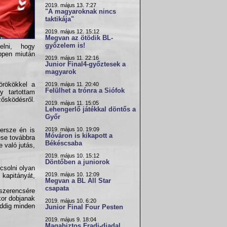
2019. május 13. 7:27
"A magyaroknak nincs
taktikája"
2019. május 12. 15:12
Megvan az ötödik BL-
győzelem is!
lni, hogy
éppen miután
2019. május 11. 22:16
Junior Final4-győztesek a
magyarok
rökökkel a
2019. május 11. 20:40
Felülhet a trónra a Siófok
y tartottam
zősködésről.
2019. május 11. 15:05
Lehengerlő játékkal döntős a
Győr
2019. május 10. 19:09
ersze én is
Móváron is kikapott a
ése továbbra
Békéscsaba
 való jutás,
2019. május 10. 15:12
Döntőben a juniorok
csolni olyan
2019. május 10. 12:09
kapitányát,
Megvan a BL All Star
csapata
zerencsére
or dobjanak
2019. május 10. 6:20
eddig minden
Junior Final Four Pesten
2019. május 9. 18:04
Magabiztos Fradi-diadal