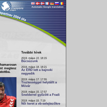
Automatic Google translation
További hírek
2019. május 22. 18:15
Búcsúzunk
 hamarosan
2019. május 18. 18:21
ent megtesz
Az ÉRD lett a bajnoki
tottba.
negyedik
2019. május 17. 17:55
Tisztességgel helytállt a
Móvár
2019. május 15. 17:57
Snelderrel győzött a Fradi
2019. május 15. 7:19
Női keret a vb-selejtezőkre