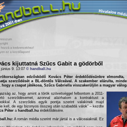
resszum
yright
 hozzá a kedvencekhez!
yen ez a kezdőlapom!
ács kijuttatná Szűcs Gabit a gödörből
 június 9. 13:07
© handball.hu
rökországban edzősködő
Kovács Péter
érdeklődésünkre elmondta,
rhatja szerződését a BL-döntős
Vâlceá
val. A szakember elárulta, mind
 hogy a csapat játékosa,
Szűcs Gabriella
visszakerüljön a magyar váloga
gazság az, hogy amint a török szövetséggel felbontom a 2011-
artó szerződésemet, azonnal aláírhatom a kontraktust a
nokkal. A szerződés egyik pontja szerint valakinek majd
nie kell, de egy bizonyos összeg után szabaddá válok” – kezdte
cs Péter
a
handball.hu
érdeklődésére.
all.hu:
A román média szerint már jártál is a vâlceaiaknál. Ez