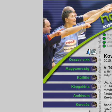
Imp
Cop
Add
Leg
Kov
Összes cikk
2010.
A Tö
Magyarország
aláí
majd,
Külföld
„Az i
ig t
Képgaléria
romá
fizet
Archívum
Ková
Keresés
handb
igaz?