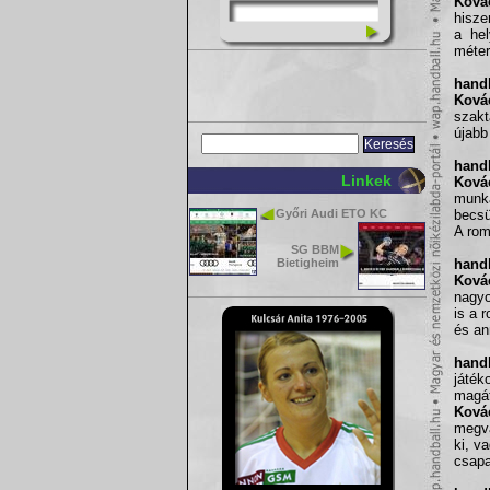
Ková
hisze
a hel
méter
handb
Ková
szakt
újabb
handb
Linkek
Ková
munk
Győri Audi ETO KC
becsü
A rom
SG BBM
Bietigheim
handb
Ková
nagyo
is a 
és an
handb
játék
magát
Ková
megvá
ki, v
csapa