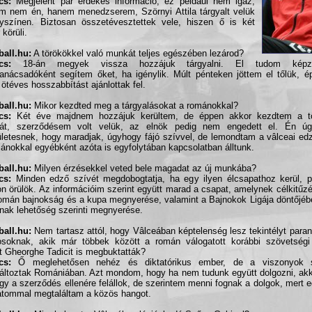
cs:
Megjelent pár érdekes információ, ez például nem igaz,
m nem én, hanem menedzserem, Szörnyi Attila tárgyalt velük
yszínen. Biztosan összetévesztettek vele, hiszen ő is két
 körüli.
all.hu:
A törökökkel való munkát teljes egészében lezárod?
cs:
18-án megyek vissza hozzájuk tárgyalni. El tudom képze
anácsadóként segítem őket, ha igénylik. Múlt pénteken jöttem el tőlük, 
 ötéves hosszabbítást ajánlottak fel.
all.hu:
Mikor kezdted meg a tárgyalásokat a románokkal?
cs:
Két éve majdnem hozzájuk kerültem, de éppen akkor kezdtem a tö
át, szerződésem volt velük, az elnök pedig nem engedett el. Én úg
letesnek, hogy maradjak, úgyhogy fájó szívvel, de lemondtam a vâlceai ed
ánokkal egyébként azóta is egyfolytában kapcsolatban álltunk.
all.hu:
Milyen érzésekkel veted bele magadat az új munkába?
cs:
Minden edző szívét megdobogtatja, ha egy ilyen élcsapathoz kerül, p
n örülök. Az információim szerint együtt marad a csapat, amelynek célkitűz
román bajnokság és a kupa megnyerése, valamint a Bajnokok Ligája döntőjébe
nak lehetőség szerinti megnyerése.
all.hu:
Nem tartasz attól, hogy Vâlceában képtelenség lesz tekintélyt paran
osoknak, akik már többek között a román válogatott korábbi szövetségi 
 Gheorghe Tadicit is megbuktatták?
cs:
Ő meglehetősen nehéz és diktatórikus ember, de a viszonyok s
ltoztak Romániában. Azt mondom, hogy ha nem tudunk együtt dolgozni, akk
agy a szerződés ellenére felállok, de szerintem menni fognak a dolgok, mert 
tommal megtaláltam a közös hangot.