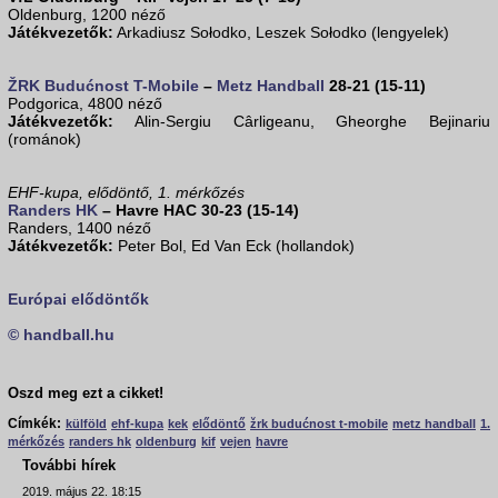
Oldenburg, 1200 néző
Játékvezetők:
Arkadiusz Sołodko, Leszek Sołodko (lengyelek)
ŽRK Budućnost T-Mobile
–
Metz Handball
28-21 (15-11)
Podgorica, 4800 néző
Játékvezetők:
Alin-Sergiu Cârligeanu, Gheorghe Bejinariu
(románok)
EHF-kupa, elődöntő, 1. mérkőzés
Randers HK
– Havre HAC 30-23 (15-14)
Randers, 1400 néző
Játékvezetők:
Peter Bol, Ed Van Eck (hollandok)
Európai elődöntők
© handball.hu
Oszd meg ezt a cikket!
Címkék:
külföld
ehf-kupa
kek
elődöntő
žrk budućnost t-mobile
metz handball
1.
mérkőzés
randers hk
oldenburg
kif
vejen
havre
További hírek
2019. május 22. 18:15