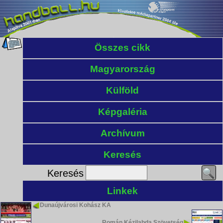
Összes cikk
Magyarország
Külföld
Képgaléria
Archívum
Keresés
Keresés
Linkek
Dunaújvárosi Kohász KA
Román Kézilabda Szövetség