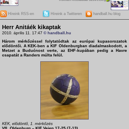
Híreink RSS-en
Híreink a Twitteren
handball.hu blog
Herr Anitáék kikaptak
2010. április 11. 17:47
© handball.hu
Három mérkőzéssel folytatódtak az európai kupasorozatok
elődöntői. A KEK-ben a
KIF
Oldenburgban
diadalmaskodott, a
Metz
et a
Budućnost
verte, az EHF-kupában pedig a
Havre
csapatát a
Randers
múlta felül.
KEK, elődöntő, 1. mérkőzés
VfL Oldenburg – KIF Vejen 17-25 (7-13)