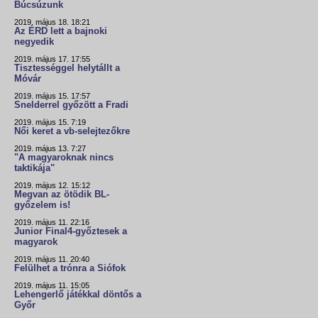
Búcsúzunk
2019. május 18. 18:21
Az ÉRD lett a bajnoki
negyedik
2019. május 17. 17:55
Tisztességgel helytállt a
Móvár
2019. május 15. 17:57
Snelderrel győzött a Fradi
2019. május 15. 7:19
Női keret a vb-selejtezőkre
2019. május 13. 7:27
"A magyaroknak nincs
taktikája"
2019. május 12. 15:12
Megvan az ötödik BL-
győzelem is!
2019. május 11. 22:16
Junior Final4-győztesek a
magyarok
2019. május 11. 20:40
Felülhet a trónra a Siófok
2019. május 11. 15:05
Lehengerlő játékkal döntős a
Győr