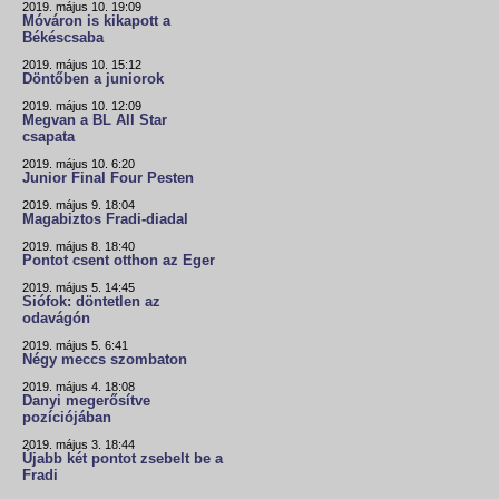
2019. május 10. 19:09
Móváron is kikapott a
Békéscsaba
2019. május 10. 15:12
Döntőben a juniorok
2019. május 10. 12:09
Megvan a BL All Star
csapata
2019. május 10. 6:20
Junior Final Four Pesten
2019. május 9. 18:04
Magabiztos Fradi-diadal
2019. május 8. 18:40
Pontot csent otthon az Eger
2019. május 5. 14:45
Siófok: döntetlen az
odavágón
2019. május 5. 6:41
Négy meccs szombaton
2019. május 4. 18:08
Danyi megerősítve
pozíciójában
2019. május 3. 18:44
Újabb két pontot zsebelt be a
Fradi