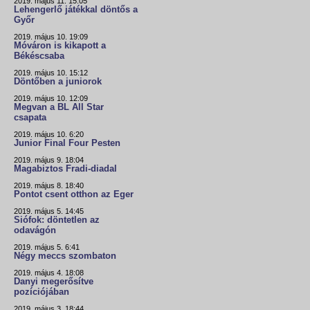
2019. május 11. 15:05
Lehengerlő játékkal döntős a
Győr
2019. május 10. 19:09
Móváron is kikapott a
Békéscsaba
2019. május 10. 15:12
Döntőben a juniorok
2019. május 10. 12:09
Megvan a BL All Star
csapata
2019. május 10. 6:20
Junior Final Four Pesten
2019. május 9. 18:04
Magabiztos Fradi-diadal
2019. május 8. 18:40
Pontot csent otthon az Eger
2019. május 5. 14:45
Siófok: döntetlen az
odavágón
2019. május 5. 6:41
Négy meccs szombaton
2019. május 4. 18:08
Danyi megerősítve
pozíciójában
2019. május 3. 18:44