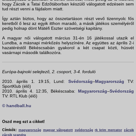
hogy Zácsik a Tatai Edzőtáborban készülő válogatott edzésein sem
tud részt venni a fájdalom miatt.
Így aztán biztos, hogy az összetartáson részt vevő tizennyolc fős
keretből ő lesz az egyik itthon maradó, a másik játékos személyéről
pedig holnap dönt Mátéfi Eszter szövetségi kapitány.
A magyar női válogatott március 31-én 16 játékossal utazik el
Lundba, a másnapi mérkőzés helyszínére. Az együttes az április 2-i
hazatéréstől Békéscsabán gyakorol a két csapat közti, húsvét
vasárnapi második találkozóra.
Európa-bajnoki selejtező, 2. csoport, 3-4. forduló
2010. április 1. 19:15, Lund:
Svédország
–
Magyarország
TV:
SportKlub (élő)
2010. április 4. 12:35, Békéscsaba:
Magyarország
–
Svédország
TV: RTL Klub (élő)
© handball.hu
Oszd meg ezt a cikket!
Címkék:
magyarország
magyar válogatott
svédország
rk krim mercator
zácsik
zácsik szandra