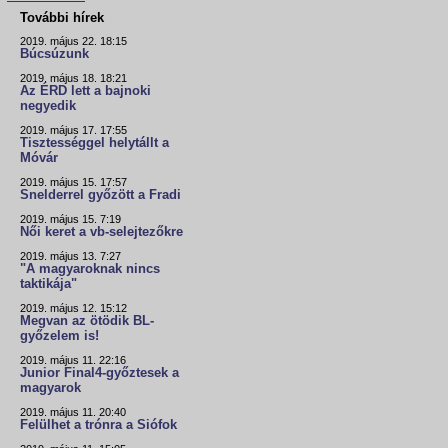
További hírek
2019. május 22. 18:15
Búcsúzunk
2019. május 18. 18:21
Az ÉRD lett a bajnoki
negyedik
2019. május 17. 17:55
Tisztességgel helytállt a
Móvár
2019. május 15. 17:57
Snelderrel győzött a Fradi
2019. május 15. 7:19
Női keret a vb-selejtezőkre
2019. május 13. 7:27
"A magyaroknak nincs
taktikája"
2019. május 12. 15:12
Megvan az ötödik BL-
győzelem is!
2019. május 11. 22:16
Junior Final4-győztesek a
magyarok
2019. május 11. 20:40
Felülhet a trónra a Siófok