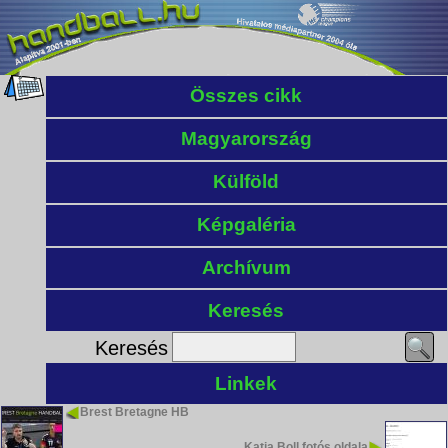
Összes cikk
Magyarország
Külföld
Képgaléria
Archívum
Keresés
Keresés
Linkek
Brest Bretagne HB
Katja Boll fotós oldala