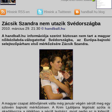
Híreink RSS-en
Híreink a Twitteren
handball.hu blog
Zácsik Szandra nem utazik Svédországba
2010. március 29. 21:30
© handball.hu
A
handball.hu
információja szerint biztosan nem tart a magyar
nőikézilabda-válogatottal Svédországba, az Európa-bajnoki
selejtezőpárharc első mérkőzésére
Zácsik Szandra
.
A magyar csapat átlövőjének válla még január végén sérült meg egy
szlovén bajnoki mérkőzésen. A Krim Ljubljana légiósát azóta is
akadályozza a játékban a sérült testrész, most pedig az is kiderült,