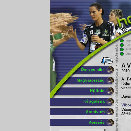
Imp
Cop
Add
Leg
A V
Összes cikk
2010.
A
B
Magyarország
létf
vezet
Külföld
Bajno
Képgaléria
Vibo
Vibor
Archívum
Játék
Keresés