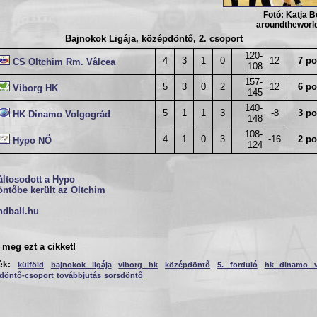
Fotó: Katja Bo
aroundtheworl
Bajnokok Ligája, középdöntő, 2. csoport
120-
4
3
1
0
12
7 po
CS Oltchim Rm. Vâlcea
108
157-
5
3
0
2
12
6 po
Viborg HK
145
140-
5
1
1
3
-8
3 po
HK Dinamo Volgográd
148
108-
4
1
0
3
-16
2 po
Hypo NÖ
124
áltosodott a Hypo
ntőbe került az Oltchim
ndball.hu
meg ezt a cikket!
ék:
külföld
bajnokok ligája
viborg hk
középdöntő
5. forduló
hk dinamo v
döntő-csoport
továbbjutás
sorsdöntő