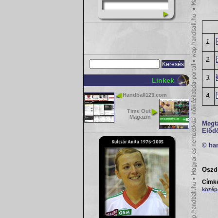
1.
2.
3.
Linkek
Handball123.com
4.
Time Out
Magazin
Megt
Elődö
© ha
Oszd 
Címk
közép