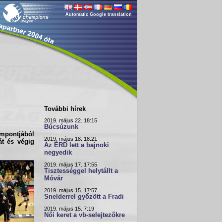
Automatic Google translation
További hírek
2019. május 22. 18:15
Búcsúzunk
mpontjából
2019. május 18. 18:21
t és végig
Az ÉRD lett a bajnoki
negyedik
2019. május 17. 17:55
Tisztességgel helytállt a
Móvár
2019. május 15. 17:57
Snelderrel győzött a Fradi
2019. május 15. 7:19
Női keret a vb-selejtezőkre