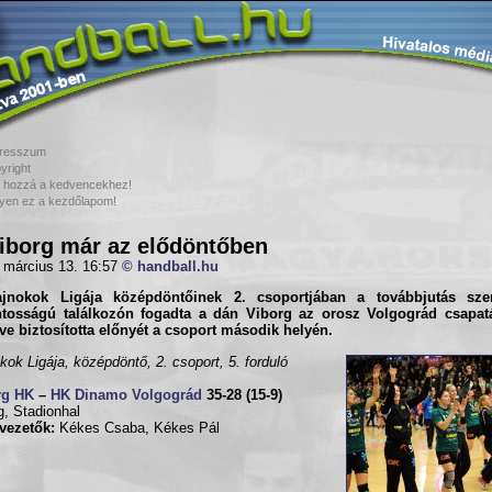
resszum
yright
 hozzá a kedvencekhez!
yen ez a kezdőlapom!
iborg már az elődöntőben
 március 13. 16:57
© handball.hu
ajnokok Ligája középdöntőinek 2. csoportjában
a továbbjutás sze
ontosságú találkozón fogadta a dán
Viborg
az orosz
Volgográd
csapatá
ve biztosította előnyét a csoport második helyén.
kok Ligája, középdöntő, 2. csoport, 5. forduló
rg HK
–
HK Dinamo Volgográd
35-28 (15-9)
g, Stadionhal
vezetők:
Kékes Csaba, Kékes Pál