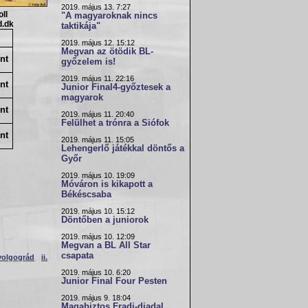
2019. május 13. 7:27
ll
"A magyaroknak nincs
d.dk
taktikája"
2019. május 12. 15:12
Megvan az ötödik BL-
nt
győzelem is!
2019. május 11. 22:16
nt
Junior Final4-győztesek a
magyarok
nt
2019. május 11. 20:40
Felülhet a trónra a Siófok
nt
2019. május 11. 15:05
Lehengerlő játékkal döntős a
Győr
2019. május 10. 19:09
Móváron is kikapott a
Békéscsaba
2019. május 10. 15:12
Döntőben a juniorok
2019. május 10. 12:09
Megvan a BL All Star
csapata
olgográd
ii.
2019. május 10. 6:20
Junior Final Four Pesten
2019. május 9. 18:04
Magabiztos Fradi-diadal