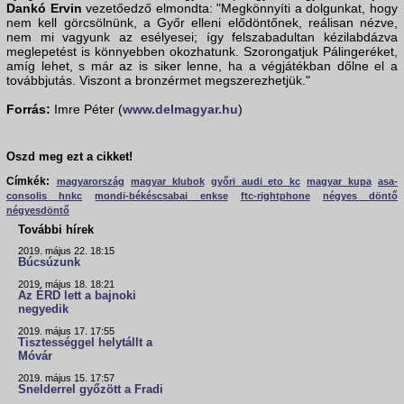
Dankó Ervin
vezetőedző elmondta: "Megkönnyíti a dolgunkat, hogy
nem kell görcsölnünk, a Győr elleni elődöntőnek, reálisan nézve,
nem mi vagyunk az esélyesei; így felszabadultan kézilabdázva
meglepetést is könnyebben okozhatunk. Szorongatjuk Pálingeréket,
amíg lehet, s már az is siker lenne, ha a végjátékban dőlne el a
továbbjutás. Viszont a bronzérmet megszerezhetjük."
Forrás:
Imre Péter (
www.delmagyar.hu
)
Oszd meg ezt a cikket!
Címkék:
magyarország
magyar klubok
győri audi eto kc
magyar kupa
asa-
consolis hnkc
mondi-békéscsabai enkse
ftc-rightphone
négyes döntő
négyesdöntő
További hírek
2019. május 22. 18:15
Búcsúzunk
2019. május 18. 18:21
Az ÉRD lett a bajnoki
negyedik
2019. május 17. 17:55
Tisztességgel helytállt a
Móvár
2019. május 15. 17:57
Snelderrel győzött a Fradi