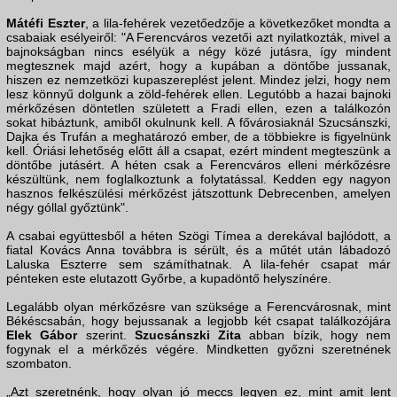
Mátéfi Eszter
, a lila-fehérek vezetőedzője a következőket mondta a
csabaiak esélyeiről: "A Ferencváros vezetői azt nyilatkozták, mivel a
bajnokságban nincs esélyük a négy közé jutásra, így mindent
megtesznek majd azért, hogy a kupában a döntőbe jussanak,
hiszen ez nemzetközi kupaszereplést jelent. Mindez jelzi, hogy nem
lesz könnyű dolgunk a zöld-fehérek ellen. Legutóbb a hazai bajnoki
mérkőzésen döntetlen született a Fradi ellen, ezen a találkozón
sokat hibáztunk, amiből okulnunk kell. A fővárosiaknál Szucsánszki,
Dajka és Trufán a meghatározó ember, de a többiekre is figyelnünk
kell. Óriási lehetőség előtt áll a csapat, ezért mindent megteszünk a
döntőbe jutásért. A héten csak a Ferencváros elleni mérkőzésre
készültünk, nem foglalkoztunk a folytatással. Kedden egy nagyon
hasznos felkészülési mérkőzést játszottunk Debrecenben, amelyen
négy góllal győztünk".
A csabai együttesből a héten Szögi Tímea a derekával bajlódott, a
fiatal Kovács Anna továbbra is sérült, és a műtét után lábadozó
Laluska Eszterre sem számíthatnak. A lila-fehér csapat már
pénteken este elutazott Győrbe, a kupadöntő helyszínére.
Legalább olyan mérkőzésre van szüksége a Ferencvárosnak, mint
Békéscsabán, hogy bejussanak a legjobb két csapat találkozójára
Elek Gábor
szerint.
Szucsánszki Zita
abban bízik, hogy nem
fogynak el a mérkőzés végére. Mindketten győzni szeretnének
szombaton.
„Azt szeretnénk, hogy olyan jó meccs legyen ez, mint amit lent