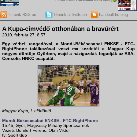
Híreink RSS-en
Híreink a Twitteren
handball.hu blog
A Kupa-címvédő otthonában a bravúrért
2010. február 27. 8:57
Egy vérbeli rangadóval, a
Mondi-Békéscsabai ENKSE - FTC-
RightPhone
találkozóval veszi ma kezdetét a
Magyar Kup
négyes döntője
Győr
ben, majd a házigazdák fogadják az
ASA-
Consolis HNKC
csapatát.
Magyar Kupa, I. elődöntő
Mondi-Békéscsabai ENKSE
-
FTC-RightPhone
15.45, Győr, Magvassy Mihány Sportcsarnok
Vezeti: Bonifert Ferenc, Oláh Viktor
tv: SportKlub