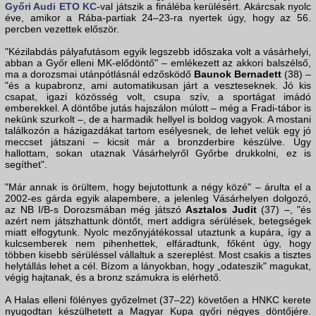
Győri Audi ETO KC
-val játszik a fináléba kerülésért. Akárcsak nyolc
éve, amikor a Rába-partiak 24–23-ra nyertek úgy, hogy az 56.
percben vezettek először.
"Kézilabdás pályafutásom egyik legszebb időszaka volt a vásárhelyi,
abban a Győr elleni MK-elődöntő" – emlékezett az akkori balszélső,
ma a dorozsmai utánpótlásnál edzősködő
Baunok Bernadett
(38) –
"és a kupabronz, ami automatikusan járt a veszteseknek. Jó kis
csapat, igazi közösség volt, csupa szív, a sportágat imádó
emberekkel. A döntőbe jutás hajszálon múlott – még a Fradi-tábor is
nekünk szurkolt –, de a harmadik hellyel is boldog vagyok. A mostani
találkozón a házigazdákat tartom esélyesnek, de lehet velük egy jó
meccset játszani – kicsit már a bronzderbire készülve. Úgy
hallottam, sokan utaznak Vásárhelyről Győrbe drukkolni, ez is
segíthet".
"Már annak is örültem, hogy bejutottunk a négy közé" – árulta el a
2002-es gárda egyik alapembere, a jelenleg Vásárhelyen dolgozó,
az NB I/B-s Dorozsmában még játszó
Asztalos Judit
(37) –, "és
azért nem játszhattunk döntőt, mert addigra sérülések, betegségek
miatt elfogytunk. Nyolc mezőnyjátékossal utaztunk a kupára, így a
kulcsemberek nem pihenhettek, elfáradtunk, főként úgy, hogy
többen kisebb sérüléssel vállaltuk a szereplést. Most csakis a tisztes
helytállás lehet a cél. Bízom a lányokban, hogy „odateszik" magukat,
végig hajtanak, és a bronz számukra is elérhető.
A Halas elleni fölényes győzelmet (37–22) követően a HNKC kerete
nyugodtan készülhetett a Magyar Kupa győri négyes döntőjére.