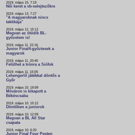
2019. május 15. 7:19
Női keret a vb-selejtezőkre
2019. május 13. 7:27
"A magyaroknak nincs
taktikája"
2019. május 12. 15:12
Megvan az ötödik BL-
győzelem is!
2019. május 11. 22:16
Junior Final4-győztesek a
magyarok
2019. május 11. 20:40
Felülhet a trónra a Siófok
2019. május 11. 15:05
Lehengerlő játékkal döntős a
Győr
2019. május 10. 19:09
Móváron is kikapott a
Békéscsaba
2019. május 10. 15:12
Döntőben a juniorok
2019. május 10. 12:09
Megvan a BL All Star
csapata
2019. május 10. 6:20
Junior Final Four Pesten