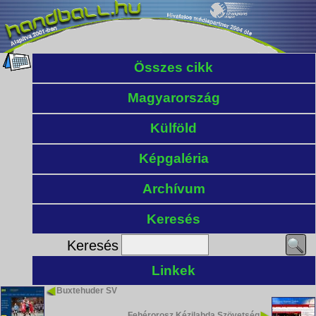
Összes cikk
Magyarország
Külföld
Képgaléria
Archívum
Keresés
Keresés
Linkek
Buxtehuder SV
Fehérorosz Kézilabda Szövetség