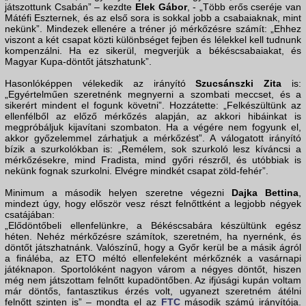
játszottunk Csabán” – kezdte
Elek Gábor
, - „Több erős cseréje van
Mátéfi Eszternek, és az első sora is sokkal jobb a csabaiaknak, mint
nekünk”. Mindezek ellenére a tréner jó mérkőzésre számít: „Ehhez
viszont a két csapat közti különbséget fejben és lélekkel kell tudnunk
kompenzálni. Ha ez sikerül, megverjük a békéscsabaiakat, és
Magyar Kupa-döntőt játszhatunk”.
Hasonlóképpen vélekedik az irányító
Szucsánszki Zita
is:
„Egyértelműen szeretnénk megnyerni a szombati meccset, és a
sikerért mindent el fogunk követni”. Hozzátette: „Felkészültünk az
ellenfélből az előző mérkőzés alapján, az akkori hibáinkat is
megpróbáljuk kijavítani szombaton. Ha a végére nem fogyunk el,
akkor győzelemmel zárhatjuk a mérkőzést”. A válogatott irányító
bízik a szurkolókban is: „Remélem, sok szurkoló lesz kíváncsi a
mérkőzésekre, mind Fradista, mind győri részről, és utóbbiak is
nekünk fognak szurkolni. Elvégre mindkét csapat zöld-fehér”.
Minimum a második helyen szeretne végezni
Dajka Bettina
,
mindezt úgy, hogy először vesz részt felnőttként a legjobb négyek
csatájában:
„Elődöntőbeli ellenfelünkre, a Békéscsabára készültünk egész
héten. Nehéz mérkőzésre számítok, szeretném, ha nyernénk, és
döntőt játszhatnánk. Valószínű, hogy a Győr kerül be a másik ágról
a fináléba, az ETO méltó ellenfeleként mérkőznék a vasárnapi
játéknapon. Sportolóként nagyon várom a négyes döntőt, hiszen
még nem játszottam felnőtt kupadöntőben. Az ifjúsági kupán voltam
már döntős, fantasztikus érzés volt, ugyanezt szeretném átélni
felnőtt szinten is” – mondta el az
FTC
második számú irányítója.