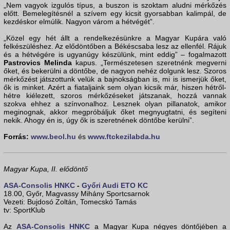
„Nem vagyok izgulós típus, a buszon is szoktam aludni mérkőzés
előtt. Bemelegítésnél a szívem egy kicsit gyorsabban kalimpál, de
kezdéskor elmúlik. Nagyon várom a hétvégét”.
„Közel egy hét állt a rendelkezésünkre a Magyar Kupára való
felkészüléshez. Az elődöntőben a Békéscsaba lesz az ellenfél. Rájuk
és a hétvégére is ugyanúgy készülünk, mint eddig” – fogalmazott
Pastrovics Melinda
kapus. „Természetesen szeretnénk megverni
őket, és bekerülni a döntőbe, de nagyon nehéz dolgunk lesz. Szoros
mérkőzést játszottunk velük a bajnokságban is, mi is ismerjük őket,
ők is minket. Azért a fiataljaink sem olyan kicsik már, hiszen hétről-
hétre kiélezett, szoros mérkőzéseket játszanak, hozzá vannak
szokva ehhez a színvonalhoz. Lesznek olyan pillanatok, amikor
meginognak, akkor megpróbáljuk őket megnyugtatni, és segíteni
nekik. Ahogy én is, úgy ők is szeretnének döntőbe kerülni”.
Forrás:
www.beol.hu
és
www.ftckezilabda.hu
Magyar Kupa, II. elődöntő
ASA-Consolis HNKC
-
Győri Audi ETO KC
18.00, Győr, Magvassy Mihány Sportcsarnok
Vezeti: Bujdosó Zoltán, Tomecskó Tamás
tv: SportKlub
Az
ASA-Consolis HNKC
a Magyar Kupa négyes döntőjében a