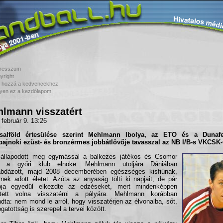
resszum
yright
 hozzá a kedvencekhez!
yen ez a kezdőlapom!
lmann visszatért
 február 9. 13:26
salföld
értesülése szerint
Mehlmann Ibolya
, az ETO és a Dunafe
bajnoki ezüst- és bronzérmes jobbátlövője tavasszal az NB I/B-s
VKCSK
-
 állapodott meg egymással a balkezes játékos és Csomor
r, a győri klub elnöke. Mehlmann utoljára Dániában
abdázott, majd 2008 decemberében egészséges kisfiúnak,
rnek adott életet. Azóta az anyaság tölti ki napjait, de pár
pja egyedül elkezdte az edzéseket, mert mindenképpen
etett volna visszatérni a pályára. Mehlmann korábban
dta: nem mond le arról, hogy visszatérjen az élvonalba, sőt,
ogatottság is szerepel a tervei között.