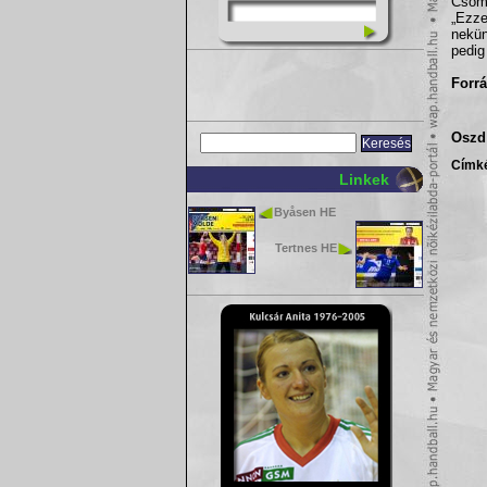
Csomo
„Ezze
nekün
pedig
Forrá
Oszd 
Címk
Linkek
Byåsen HE
Tertnes HE