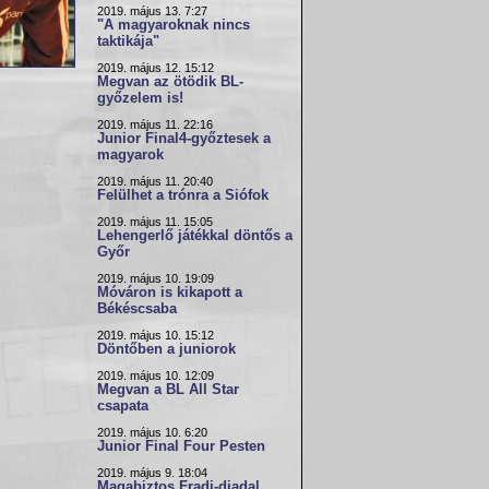
2019. május 13. 7:27
"A magyaroknak nincs
taktikája"
2019. május 12. 15:12
Megvan az ötödik BL-
győzelem is!
2019. május 11. 22:16
Junior Final4-győztesek a
magyarok
2019. május 11. 20:40
Felülhet a trónra a Siófok
2019. május 11. 15:05
Lehengerlő játékkal döntős a
Győr
2019. május 10. 19:09
Móváron is kikapott a
Békéscsaba
2019. május 10. 15:12
Döntőben a juniorok
2019. május 10. 12:09
Megvan a BL All Star
csapata
2019. május 10. 6:20
Junior Final Four Pesten
2019. május 9. 18:04
Magabiztos Fradi-diadal