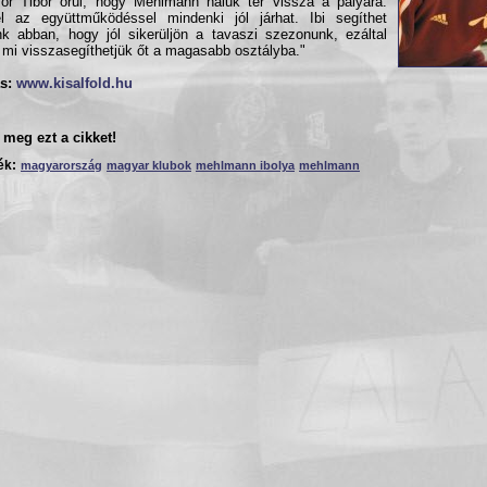
r Tibor örül, hogy Mehlmann náluk tér vissza a pályára:
l az együttműködéssel mindenki jól járhat. Ibi segíthet
k abban, hogy jól sikerüljön a tavaszi szezonunk, ezáltal
 mi visszasegíthetjük őt a magasabb osztályba."
s:
www.kisalfold.hu
meg ezt a cikket!
ék:
magyarország
magyar klubok
mehlmann ibolya
mehlmann