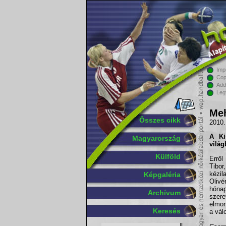
Imp
Cop
Add
Leg
Meh
Összes cikk
2010.
A
Ki
Magyarország
világ
Külföld
Erről
Tibo
kézil
Képgaléria
Olivé
hóna
Archívum
szer
elmon
Keresés
a vál