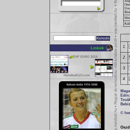
Aug
Om
Urn
Rös
Hét
Kiál
1.
Linkek
EHF EURO 2016
2.
3.
Handball123.com
4.
Magab
Edin
Továb
Bebiz
© ha
Oszd 