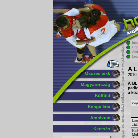
Imp
Cop
Add
Leg
A L
Összes cikk
2010.
A BL
Magyarország
pedig
a kö
Külföld
Bajn
Képgaléria
Archívum
Lip
Ját
Keresés
Kud
Mül