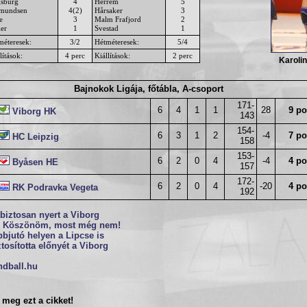
sburg
4
Herrem
5
mundsen
4(2)
Hårsaker
3
e
3
Malm Frafjord
2
ler
1
Svestad
1
méteresek:
3/2
Hétméteresek:
5/4
lítások:
4 perc
Kiállítások:
2 perc
Karoli
Bajnokok Ligája, főtábla, A-csoport
171-
6
4
1
1
28
9 po
Viborg HK
143
154-
6
3
1
2
-4
7 po
HC Leipzig
158
153-
6
2
0
4
-4
4 po
Byåsen HE
157
172-
6
2
0
4
-20
4 po
RK Podravka Vegeta
192
iztosan nyert a Viborg
: Köszönöm, most még nem!
bjutó helyen a Lipcse is
tosította előnyét a Viborg
ndball.hu
meg ezt a cikket!