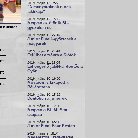
2019. május 13. 7:27
"A magyaroknak nincs
taktikája"
2019. május 12. 15:12
Megvan az ötödik BL-
na Kudłacz
győzelem is!
2019. május 11. 22:16
Junior Final4-győztesek a
magyarok
nt
2019. május 11. 20:40
Felülhet a trónra a Siófok
nt
2019. május 11. 15:05
Lehengerlő játékkal döntős a
Győr
nt
2019. május 10. 19:09
Móváron is kikapott a
nt
Békéscsaba
2019. május 10. 15:12
Döntőben a juniorok
2019. május 10. 12:09
Megvan a BL All Star
csapata
2019. május 10. 6:20
Junior Final Four Pesten
2019. május 9. 18:04
Magabiztos Fradi-diadal