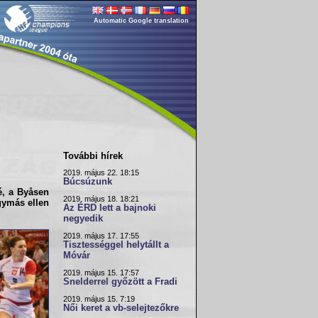
Automatic Google translation
További hírek
2019. május 22. 18:15
Búcsúzunk
é, a
Byåsen
2019. május 18. 18:21
gymás ellen
Az ÉRD lett a bajnoki
negyedik
2019. május 17. 17:55
Tisztességgel helytállt a
Móvár
2019. május 15. 17:57
Snelderrel győzött a Fradi
2019. május 15. 7:19
Női keret a vb-selejtezőkre