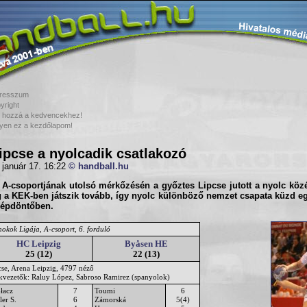
resszum
yright
 hozzá a kedvencekhez!
yen ez a kezdőlapom!
ipcse a nyolcadik csatlakozó
 január 17. 16:22
© handball.hu
 A-csoportjának utolsó mérkőzésén a győztes
Lipcse
jutott a nyolc köz
 a KEK-ben játszik tovább, így nyolc különböző nemzet csapata küzd e
zépdöntőben.
okok Ligája, A-csoport, 6. forduló
HC Leipzig
Byåsen HE
25 (12)
22 (13)
cse, Arena Leipzig, 4797 néző
ékvezetők: Raluy López, Sabroso Ramirez (spanyolok)
łacz
7
Toumi
6
ler S.
6
Zámorská
5(4)