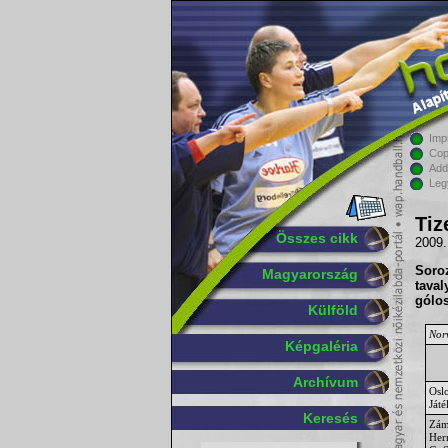
Imp
Cop
Add
Leg
Tiz
Összes cikk
2009.
Soro
Magyarország
taval
gólo
Külföld
Nor
Képgaléria
Archívum
Osl
Ját
Keresés
Zám
Her