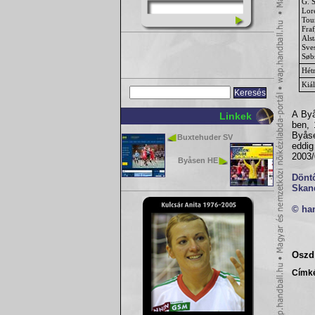
G. 
Lor
Tou
Fraf
Als
Sve
Søb
Hét
Kiál
A Byå
Linkek
ben, 
Byåse
Buxtehuder SV
eddi
2003/
Byåsen HE
Döntő
Skan
© ha
Oszd 
Címk