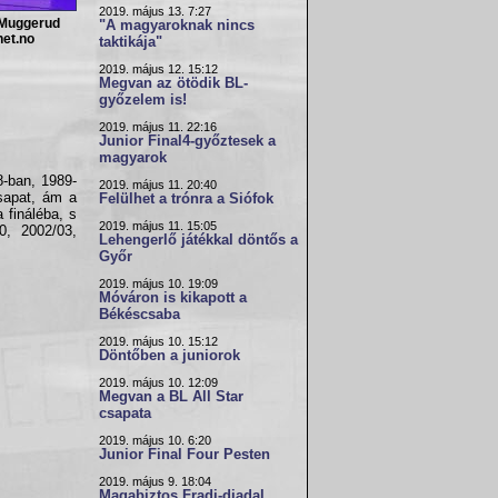
2019. május 13. 7:27
 Muggerud
"A magyaroknak nincs
et.no
taktikája"
2019. május 12. 15:12
Megvan az ötödik BL-
győzelem is!
2019. május 11. 22:16
Junior Final4-győztesek a
magyarok
8-ban, 1989-
2019. május 11. 20:40
csapat, ám a
Felülhet a trónra a Siófok
 fináléba, s
2019. május 11. 15:05
0, 2002/03,
Lehengerlő játékkal döntős a
Győr
2019. május 10. 19:09
Móváron is kikapott a
Békéscsaba
2019. május 10. 15:12
Döntőben a juniorok
2019. május 10. 12:09
Megvan a BL All Star
csapata
2019. május 10. 6:20
Junior Final Four Pesten
2019. május 9. 18:04
Magabiztos Fradi-diadal