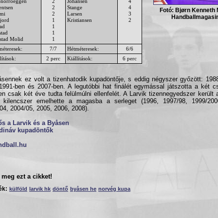
Snorroeggen
2
Johansen
4
entsen
2
Stange
4
Fotó: Bjørn Kenneth
mi
2
Larsen
3
Handballmagasin
jord
1
Kristiansen
2
tad
1
stad
1
stad Molid
1
méteresek:
7/7
Hétméteresek:
6/6
lítások:
2 perc
Kiállítások:
6 perc
sennek ez volt a tizenhatodik kupadöntője, s eddig négyszer győzött: 198
1991-ben és 2007-ben. A legutóbbi hat finálét egymással játszotta a két 
n csak két éve tudta felülmúlni ellenfelét. A Larvik tizennegyedszer került a
g kilencszer emelhette a magasba a serleget (1996, 1997/98, 1999/200
04, 2004/05, 2005, 2006, 2008).
s a Larvik és a Byåsen
dináv kupadöntők
ndball.hu
meg ezt a cikket!
ék:
külföld
larvik hk
döntő
byåsen he
norvég kupa