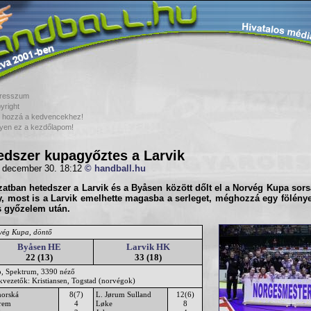
resszum
yright
 hozzá a kedvencekhez!
yen ez a kezdőlapom!
edszer kupagyőztes a Larvik
 december 30. 18:12
© handball.hu
zatban hetedszer a
Larvik
és a
Byåsen
között dőlt el a
Norvég Kupa
sors
y, most is a Larvik emelhette magasba a serleget, méghozzá egy fölénye
s győzelem után.
vég Kupa, döntő
Byåsen HE
Larvik HK
22 (13)
33 (18)
o, Spektrum, 3390 néző
ékvezetők: Kristiansen, Togstad (norvégok)
orská
8(7)
L. Jørum Sulland
12(6)
rem
4
Løke
8