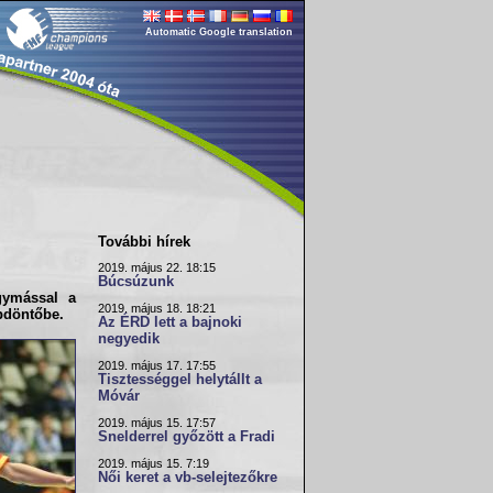
Automatic Google translation
További hírek
2019. május 22. 18:15
Búcsúzunk
ymással a
2019. május 18. 18:21
pdöntőbe.
Az ÉRD lett a bajnoki
negyedik
2019. május 17. 17:55
Tisztességgel helytállt a
Móvár
2019. május 15. 17:57
Snelderrel győzött a Fradi
2019. május 15. 7:19
Női keret a vb-selejtezőkre