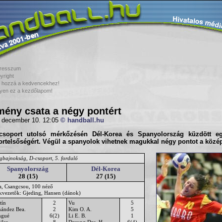
resszum
yright
 hozzá a kedvencekhez!
yen ez a kezdőlapom!
ény csata a négy pontért
 december 10. 12:05
© handball.hu
csoport
utolsó mérkőzésén
Dél-Korea
és
Spanyolország
küzdött eg
rtelsőségért. Végül a spanyolok vihetnek magukkal négy pontot a közé
ágbajnokság, D-csoport, 5. forduló
Spanyolország
Dél-Korea
28 (15)
27 (15)
a, Csangcsou, 100 néző
ékvezetők: Gjeding, Hansen (dánok)
tín
2
Vu
5
nández Bea.
2
Kim O. A.
5
gué
6(2)
Li E. B.
1
ilar
8
Dzsung Dzs. H.
6(4)