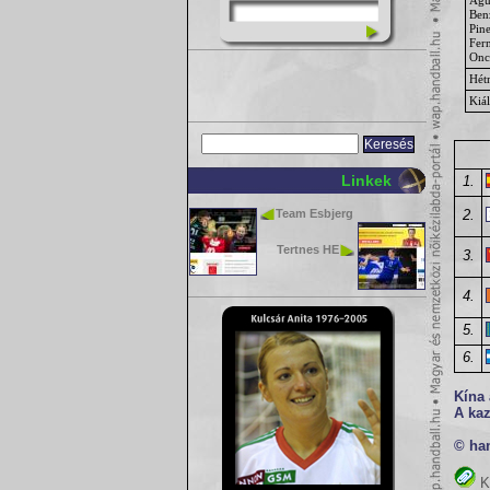
Ben
Pin
Fer
Onc
Hét
Kiál
Linkek
1.
Team Esbjerg
2.
Tertnes HE
3.
4.
5.
6.
Kína 
A ka
© ha
K