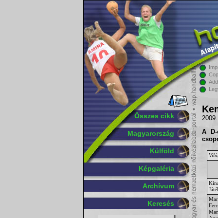
Imp
Cop
Add
Leg
Kem
Összes cikk
2009.
A
D-
Magyarország
csopo
Külföld
Vil
Képgaléria
Kín
Archívum
Ját
Mar
Keresés
Fer
Man
Agu