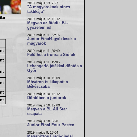
2019. május 13. 7:27
"A magyaroknak nincs
taktikája"
lar
2019. május 12. 15:12
Megvan az ötödik BL-
győzelem is!
2019. május 11. 22:16
Junior Final4-győztesek a
magyarok
nt
2019. május 11. 20:40
Felülhet a trónra a Siófok
nt
2019. május 11. 15:05
Lehengerlő játékkal döntős a
Győr
nt
2019. május 10. 19:09
Móváron is kikapott a
nt
Békéscsaba
nt
2019. május 10. 15:12
Döntőben a juniorok
nt
2019. május 10. 12:09
Megvan a BL All Star
csapata
2019. május 10. 6:20
Junior Final Four Pesten
2019. május 9. 18:04
Magabiztos Fradi-diadal