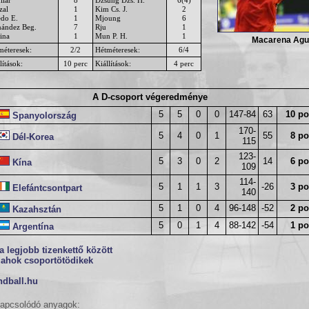
zal
1
Kim Cs. J.
2
edo E.
1
Mjoung
6
nández Beg.
7
Rju
1
ina
1
Mun P. H.
1
Macarena Agui
méteresek:
2/2
Hétméteresek:
6/4
lítások:
10 perc
Kiállítások:
4 perc
A D-csoport végeredménye
5
5
0
0
147-84
63
10 po
Spanyolország
170-
5
4
0
1
55
8 po
Dél-Korea
115
123-
5
3
0
2
14
6 po
Kína
109
114-
5
1
1
3
-26
3 po
Elefántcsontpart
140
5
1
0
4
96-148
-52
2 po
Kazahsztán
5
0
1
4
88-142
-54
1 po
Argentína
a legjobb tizenkettő között
zahok csoportötödikek
ndball.hu
apcsolódó anyagok: