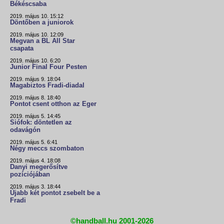
Békéscsaba
2019. május 10. 15:12
Döntőben a juniorok
2019. május 10. 12:09
Megvan a BL All Star
csapata
2019. május 10. 6:20
Junior Final Four Pesten
2019. május 9. 18:04
Magabiztos Fradi-diadal
2019. május 8. 18:40
Pontot csent otthon az Eger
2019. május 5. 14:45
Siófok: döntetlen az
odavágón
2019. május 5. 6:41
Négy meccs szombaton
2019. május 4. 18:08
Danyi megerősítve
pozíciójában
2019. május 3. 18:44
Újabb két pontot zsebelt be a
Fradi
©handball.hu 2001-2026