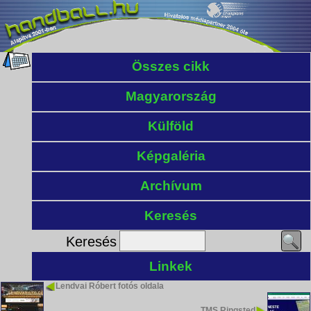
Összes cikk
Magyarország
Külföld
Képgaléria
Archívum
Keresés
Keresés
Linkek
Lendvai Róbert fotós oldala
TMS Ringsted