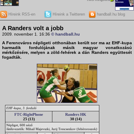
Híreink RSS-en
Híreink a Twitteren
handball.hu blog
A Randers volt a jobb
2009. november 1. 16:36
© handball.hu
A
Ferencváros
népligeti otthonában került sor ma az EHF-kupa
harmadik fordulójának másik magyar vonatkozású
mérkőzésére, melyen a zöld-fehérek a dán
Randers
együttesét
fogadták.
EHF-kupa, 3. forduló
FTC-RightPhone
Randers HK
25 (13)
30 (14)
Népliget, 600 néző
Játékvezetők: Mihail Majevszki, Jurij Trescsenkov (fehéroroszok)