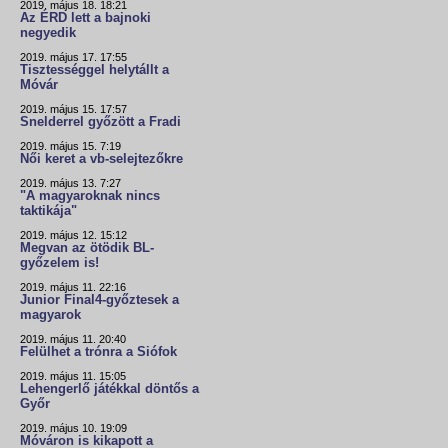
2019. május 18. 18:21
Az ÉRD lett a bajnoki
negyedik
2019. május 17. 17:55
Tisztességgel helytállt a
Móvár
2019. május 15. 17:57
Snelderrel győzött a Fradi
2019. május 15. 7:19
Női keret a vb-selejtezőkre
2019. május 13. 7:27
"A magyaroknak nincs
taktikája"
2019. május 12. 15:12
Megvan az ötödik BL-
győzelem is!
2019. május 11. 22:16
Junior Final4-győztesek a
magyarok
2019. május 11. 20:40
Felülhet a trónra a Siófok
2019. május 11. 15:05
Lehengerlő játékkal döntős a
Győr
2019. május 10. 19:09
Móváron is kikapott a