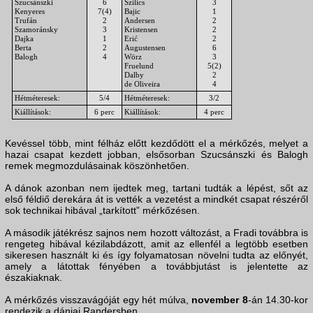
Szucsánszki
6
Szilics
3
Kenyeres
7(4)
Bajic
1
Trufán
2
Andersen
2
Szamoránsky
3
Kristensen
2
Dajka
1
Erić
2
Berta
2
Augustensen
6
Balogh
4
Wörz
3
Fruelund
5(2)
Dalby
2
de Oliveira
4
Hétméteresek:
5/4
Hétméteresek:
3/2
Kiállítások:
6 perc
Kiállítások:
4 perc
Kevéssel több, mint félház előtt kezdődött el a mérkőzés, melyet a
hazai csapat kezdett jobban, elsősorban Szucsánszki és Balogh
remek megmozdulásainak köszönhetően.
A dánok azonban nem ijedtek meg, tartani tudták a lépést, sőt az
első féldiő derekára át is vették a vezetést a mindkét csapat részéről
sok technikai hibával „tarkított” mérkőzésen.
A második játékrész sajnos nem hozott változást, a Fradi továbbra is
rengeteg hibával kézilabdázott, amit az ellenfél a legtöbb esetben
sikeresen használt ki és így folyamatosan növelni tudta az előnyét,
amely a látottak fényében a továbbjutást is jelentette az
északiaknak.
A mérkőzés visszavágóját egy hét múlva,
november 8
-án 14.30-kor
rendezik a dániai Randersben.