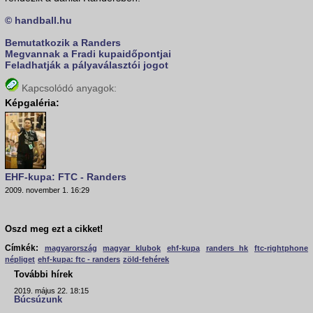
© handball.hu
Bemutatkozik a Randers
Megvannak a Fradi kupaidőpontjai
Feladhatják a pályaválasztói jogot
Kapcsolódó anyagok:
Képgaléria:
EHF-kupa: FTC - Randers
2009. november 1. 16:29
Oszd meg ezt a cikket!
Címkék:
magyarország
magyar klubok
ehf-kupa
randers hk
ftc-rightphone
népliget
ehf-kupa: ftc - randers
zöld-fehérek
További hírek
2019. május 22. 18:15
Búcsúzunk